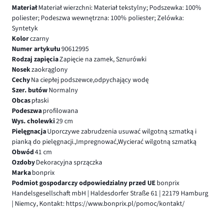
Materiał
Materiał wierzchni: Materiał tekstylny; Podszewka: 100%
poliester; Podeszwa wewnętrzna: 100% poliester; Zelówka:
Syntetyk
Kolor
czarny
Numer artykułu
90612995
Rodzaj zapięcia
Zapięcie na zamek, Sznurówki
Nosek
zaokrąglony
Cechy
Na ciepłej podszewce,odpychający wodę
Szer. butów
Normalny
Obcas
płaski
Podeszwa
profilowana
Wys. cholewki
29 cm
Pielęgnacja
Uporczywe zabrudzenia usuwać wilgotną szmatką i
pianką do pielęgnacji.,Impregnować,Wycierać wilgotną szmatką
Obwód
41 cm
Ozdoby
Dekoracyjna sprzączka
Marka
bonprix
Podmiot gospodarczy odpowiedzialny przed UE
bonprix
Handelsgesellschaft mbH | Haldesdorfer Straße 61 | 22179 Hamburg
| Niemcy, Kontakt: https://www.bonprix.pl/pomoc/kontakt/