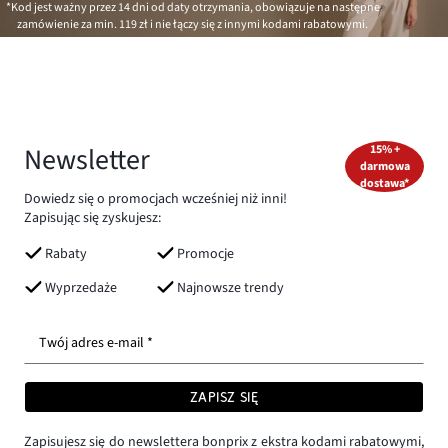
*Kod jest ważny przez 14 dni od daty otrzymania, obowiązuje na następne
zamówienie za min.
119 zł
i nie łączy się z innymi kodami rabatowymi.
Newsletter
15% +
darmowa
dostawa*
Dowiedz się o promocjach wcześniej niż inni!
Zapisując się zyskujesz:
Rabaty
Promocje
Wyprzedaże
Najnowsze trendy
Twój adres e-mail *
ZAPISZ SIĘ
Zapisujesz się do newslettera bonprix z ekstra kodami rabatowymi,