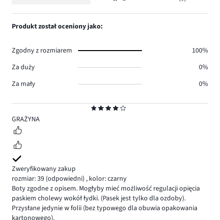
2,
Ocena
2.
głosów
ilość
1,
0.
głosów
ilość
Produkt został oceniony jako:
0.
głosów
0.
Zgodny z rozmiarem
100%
Za duży
0%
Za mały
0%
Ocena
4
GRAŻYNA
Zweryfikowany zakup
rozmiar: 39
(odpowiedni)
,
kolor: czarny
Boty zgodne z opisem. Mogłyby mieć możliwość regulacji opięcia
paskiem cholewy wokół łydki. (Pasek jest tylko dla ozdoby).
Przysłane jedynie w folii (bez typowego dla obuwia opakowania
kartonowego).