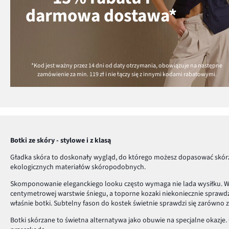
darmowa dostawa*
*Kod jest ważny przez 14 dni od daty otrzymania, obowiązuje na następne
zamówienie za min.
119 zł
i nie łączy się z innymi kodami rabatowymi.
Botki ze skóry - stylowe i z klasą
Gładka skóra to doskonały wygląd, do którego możesz dopasować skór
ekologicznych materiałów skóropodobnych.
Skomponowanie eleganckiego looku często wymaga nie lada wysiłku. W sz
centymetrowej warstwie śniegu, a toporne kozaki niekoniecznie sprawdz
właśnie botki. Subtelny fason do kostek świetnie sprawdzi się zarówno 
Botki skórzane to świetna alternatywa jako obuwie na specjalne okazje.