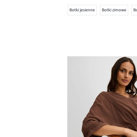
Botki jesienne
Botki zimowe
Bo