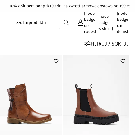
-10% z Klubem bonprix
100 dni na zwrot
Darmowa dostawa od 199 zł
[node-
[node-
[node-
badge-
badge-
Szukaj produktu
badge-
user-
cart-
wishlist]
codes]
items]
FILTRUJ / SORTUJ