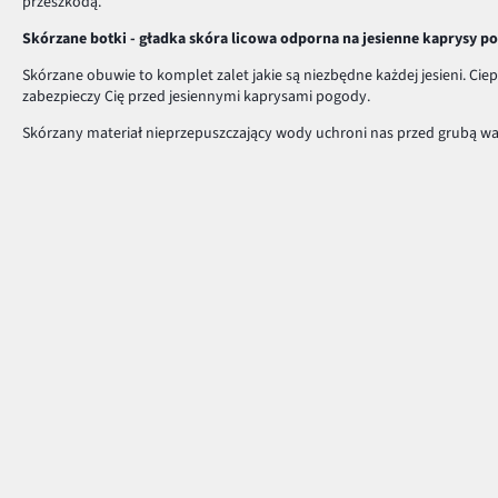
przeszkodą.
Skórzane botki -
gładka skóra licowa odporna na jesienne kaprysy p
Skórzane obuwie to komplet zalet jakie są niezbędne każdej jesieni. Ci
zabezpieczy Cię przed jesiennymi kaprysami pogody.
Skórzany materiał nieprzepuszczający wody uchroni nas przed grubą w
Na uroczyste spotkanie, miejską bieganinę, a może wyjście na imprezę? B
doskonale sprawdzają się zarówno wczesną wiosną, jak i nawet podczas
Połącz atrakcyjny wygląd z ogromną funkcjonalnością. Spośród szerokie
Płatność i dostawa
Centrum Pomocy
Pytania i odpowiedzi
MasterCard
Dostawa i płatność
Płatność online (PayU)
Zwroty i reklamacje
VISA
Pierwszy darmowy zwrot
BLIK
Tabele rozmiarów