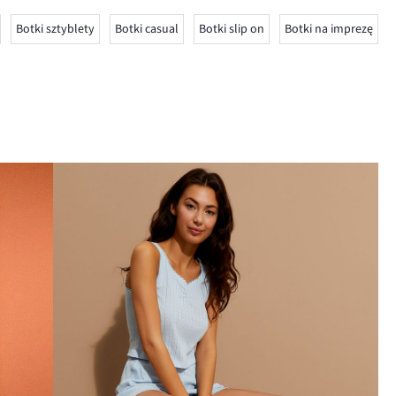
Botki sztyblety
Botki casual
Botki slip on
Botki na imprezę