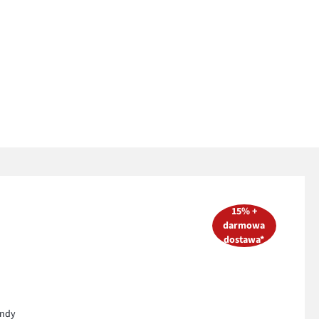
15% +
darmowa
dostawa*
endy