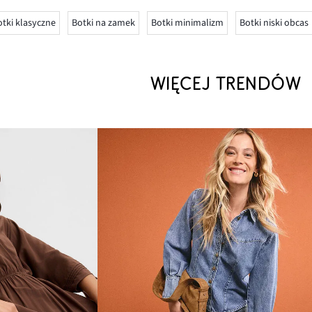
tki klasyczne
Botki na zamek
Botki minimalizm
Botki niski obcas
WIĘCEJ TRENDÓW