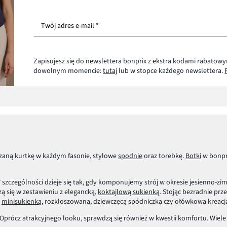
Twój adres e-mail *
Zapisujesz się do newslettera bonprix z ekstra kodami rabatowy
dowolnym momencie:
tutaj
lub w stopce każdego newslettera.
zaną kurtkę w każdym fasonie, stylowe
spodnie
oraz torebkę.
Botki
w bonpr
czególności dzieje się tak, gdy komponujemy strój w okresie jesienno-zimo
ą się w zestawieniu z elegancką,
koktajlową sukienką
. Stojąc bezradnie pr
z
minisukienką
, rozkloszowaną, dziewczęcą spódniczką czy ołówkową kreacj
 Oprócz atrakcyjnego looku, sprawdzą się również w kwestii komfortu. Wiele 