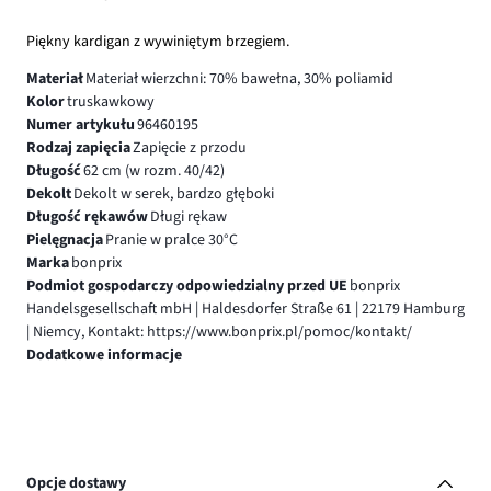
Piękny kardigan z wywiniętym brzegiem.
Materiał
Materiał wierzchni: 70% bawełna, 30% poliamid
Kolor
truskawkowy
Numer artykułu
96460195
Rodzaj zapięcia
Zapięcie z przodu
Długość
62 cm (w rozm. 40/42)
Dekolt
Dekolt w serek, bardzo głęboki
Długość rękawów
Długi rękaw
Pielęgnacja
Pranie w pralce 30°C
Marka
bonprix
Podmiot gospodarczy odpowiedzialny przed UE
bonprix
Handelsgesellschaft mbH | Haldesdorfer Straße 61 | 22179 Hamburg
| Niemcy, Kontakt: https://www.bonprix.pl/pomoc/kontakt/
Dodatkowe informacje
Opcje dostawy