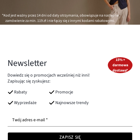
*Kod jest ważny przez 14 dni od daty otrzymania, obowiązuje na następne
zamówienie za min.
119 zł
i nie łączy się z innymi kodami rabatowymi.
Newsletter
15% +
darmowa
dostawa*
Dowiedz się o promocjach wcześniej niż inni!
Zapisując się zyskujesz:
Rabaty
Promocje
Wyprzedaże
Najnowsze trendy
Twój adres e-mail *
ZAPISZ SIĘ