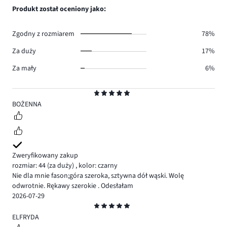
1.
głosów
ilość
Produkt został oceniony jako:
0.
głosów
0.
Zgodny z rozmiarem
78%
Za duży
17%
Za mały
6%
Ocena
5
BOŻENNA
Zweryfikowany zakup
rozmiar: 44
(za duży)
,
kolor: czarny
Nie dla mnie fason;góra szeroka, sztywna dół wąski. Wolę
odwrotnie. Rękawy szerokie . Odesłałam
2026-07-29
Ocena
5
ELFRYDA