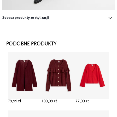
Zobacz produkty ze stylizacji
Dżinsy z szerokimi nogawkami, mid waist
59,99 zł
PODOBNE PRODUKTY
DODAJ DO KOSZYKA
Botki z elastyczną cholewką
144,99 zł
DODAJ DO KOSZYKA
Kolczyki kółka
49,99 zł
79,99 zł
109,99 zł
77,99 zł
DODAJ DO KOSZYKA
Żakiet dwurzędowy