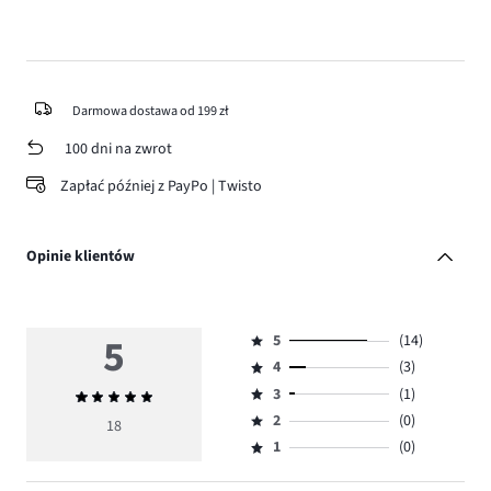
Darmowa dostawa od 199 zł
100 dni na zwrot
Zapłać później z PayPo | Twisto
Opinie klientów
5
5
(14)
Ocena
4
(3)
5,
Ocena
ilość
3
(1)
Średnia
4,
Ocena
głosów
ocena
ilość
2
(0)
3,
18
Ocena
14.
5
głosów
ilość
1
(0)
2,
Ocena
3.
głosów
ilość
1,