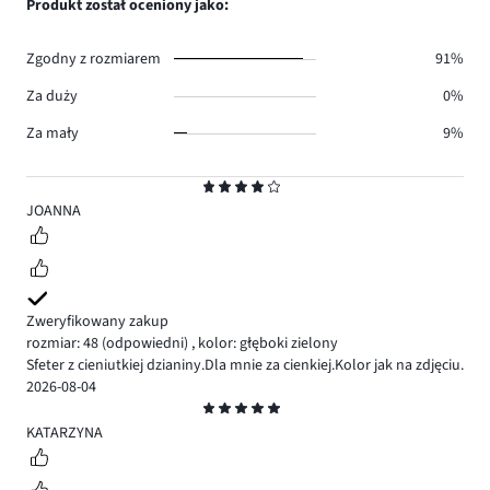
Produkt został oceniony jako:
0.
głosów
0.
Zgodny z rozmiarem
91%
Za duży
0%
Za mały
9%
Ocena
4
JOANNA
Zweryfikowany zakup
rozmiar: 48
(odpowiedni)
,
kolor: głęboki zielony
Sfeter z cieniutkiej dzianiny.Dla mnie za cienkiej.Kolor jak na zdjęciu.
2026-08-04
Ocena
5
KATARZYNA