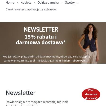
Home
Kobieta
Odzież damska
Swetry
Cienki sweter z aplikacją ze sztrasów
NEWSLETTER
15% rabatu i
darmowa dostawa*
*Kod jest ważny przez 14 dni od daty otrzymania, obowiązuje na następne
zamówienie za min.
119 zł
i nie łączy się z innymi kodami rabatowymi.
Newsletter
15% +
darmowa
dostawa*
Dowiedz się o promocjach wcześniej niż inni!