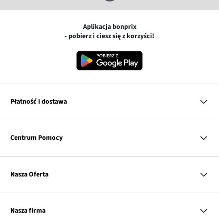
Aplikacja bonprix
- pobierz i ciesz się z korzyści!
Płatność i dostawa
MasterCard
Centrum Pomocy
Płatność online (PayU)
VISA
BLIK
Pytania i odpowiedzi
Google pay
Dostawa i płatność
Nasza Oferta
Zwroty i reklamacje
Apple pay
Pierwszy darmowy zwrot
PayPo
Kobieta
Tabele rozmiarów
Twisto
Mężczyzna
Klub bonprix
Nasza firma
Discover
Dziecko