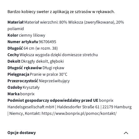
Bardzo kobiecy sweter z aplikacją ze sztrasów w rękawach.
Materiał
Materiał wierzchni: 80% Wiskoza (zweryfikowana), 20%
poliamid
Kolor
ciemny liliowy
Numer artykułu
96706495
Długość
64 cm (w rozm. 38)
Cechy
Większa wygoda dzięki domieszce stretchu
Dekolt
Okrągły dekolt, głęboki
Długość rękawów
Długi rękaw
Pielęgnacja
Pranie w pralce 30°C
Przezroczystość
Nieprześwitujący
Ozdoby
Kryształy
Marka
bonprix
Podmiot gospodarczy odpowiedzialny przed UE
bonprix
Handelsgesellschaft mbH | Haldesdorfer Straße 61 | 22179 Hamburg
| Niemcy, Kontakt: https://www.bonprix.pl/pomoc/kontakt/
Opcje dostawy