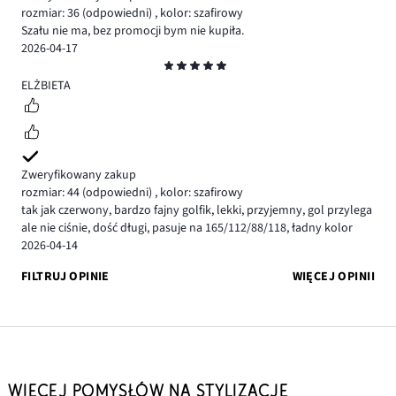
rozmiar: 36
(odpowiedni)
,
kolor: szafirowy
Szału nie ma, bez promocji bym nie kupiła.
2026-04-17
Ocena
5
ELŻBIETA
Zweryfikowany zakup
rozmiar: 44
(odpowiedni)
,
kolor: szafirowy
tak jak czerwony, bardzo fajny golfik, lekki, przyjemny, gol przylega
ale nie ciśnie, dość długi, pasuje na 165/112/88/118, ładny kolor
2026-04-14
FILTRUJ OPINIE
WIĘCEJ OPINII
WIĘCEJ POMYSŁÓW NA STYLIZACJE