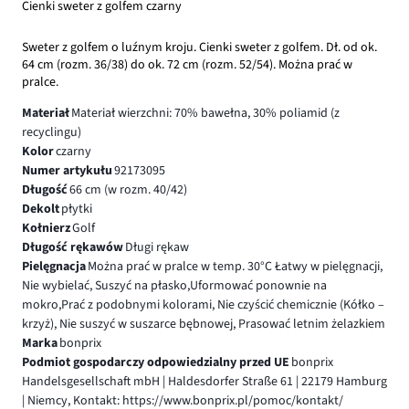
Cienki sweter z golfem czarny
Sweter z golfem o luźnym kroju. Cienki sweter z golfem. Dł. od ok.
64 cm (rozm. 36/38) do ok. 72 cm (rozm. 52/54). Można prać w
pralce.
Materiał
Materiał wierzchni: 70% bawełna, 30% poliamid (z
recyclingu)
Kolor
czarny
Numer artykułu
92173095
Długość
66 cm (w rozm. 40/42)
Dekolt
płytki
Kołnierz
Golf
Długość rękawów
Długi rękaw
Pielęgnacja
Można prać w pralce w temp. 30°C Łatwy w pielęgnacji,
Nie wybielać, Suszyć na płasko,Uformować ponownie na
mokro,Prać z podobnymi kolorami, Nie czyścić chemicznie (Kółko –
krzyż), Nie suszyć w suszarce bębnowej, Prasować letnim żelazkiem
Marka
bonprix
Podmiot gospodarczy odpowiedzialny przed UE
bonprix
Handelsgesellschaft mbH | Haldesdorfer Straße 61 | 22179 Hamburg
| Niemcy, Kontakt: https://www.bonprix.pl/pomoc/kontakt/