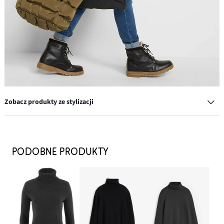
Zobacz produkty ze stylizacji
Cienki sweter z golfem
79,99 zł
PODOBNE PRODUKTY
DODAJ DO KOSZYKA
Botki sznurowane, ocieplane
159,99 zł
DODAJ DO KOSZYKA