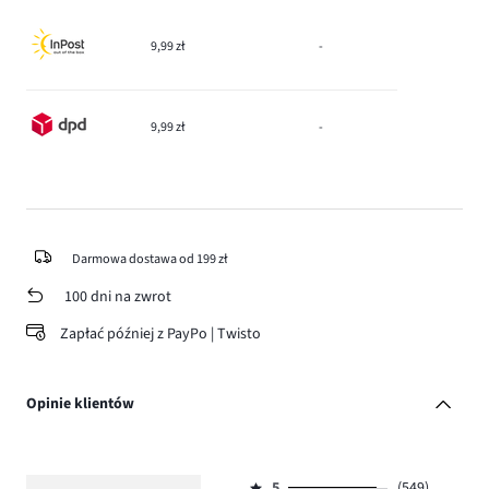
9,99 zł
-
9,99 zł
-
Darmowa dostawa od 199 zł
100 dni na zwrot
Zapłać później z PayPo | Twisto
Opinie klientów
5
(549)