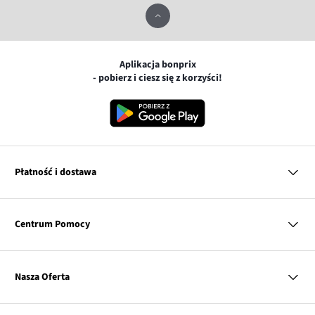
Aplikacja bonprix
- pobierz i ciesz się z korzyści!
Płatność i dostawa
MasterCard
Centrum Pomocy
Płatność online (PayU)
VISA
BLIK
Pytania i odpowiedzi
Google pay
Dostawa i płatność
Nasza Oferta
Zwroty i reklamacje
Apple pay
Pierwszy darmowy zwrot
PayPo
Kobieta
Tabele rozmiarów