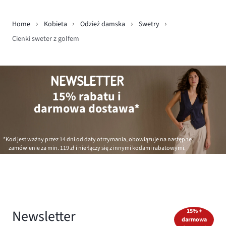
Home
Kobieta
Odzież damska
Swetry
Cienki sweter z golfem
NEWSLETTER
15% rabatu i
darmowa dostawa*
*Kod jest ważny przez 14 dni od daty otrzymania, obowiązuje na następne
zamówienie za min.
119 zł
i nie łączy się z innymi kodami rabatowymi.
Newsletter
15% +
darmowa