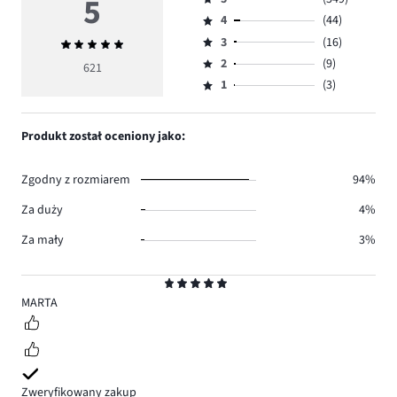
5
Ocena
4
(44)
5,
Ocena
ilość
3
(16)
Średnia
4,
Ocena
głosów
ocena
ilość
2
(9)
3,
621
Ocena
549.
5
głosów
ilość
1
(3)
2,
Ocena
44.
głosów
ilość
1,
16.
głosów
ilość
Produkt został oceniony jako:
9.
głosów
3.
Zgodny z rozmiarem
94%
Za duży
4%
Za mały
3%
Ocena
5
MARTA
Zweryfikowany zakup