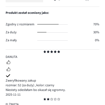
2,
Ocena
1.
głosów
ilość
1,
0.
głosów
ilość
Produkt został oceniony jako:
1.
głosów
0.
Zgodny z rozmiarem
70%
Za duży
30%
Za mały
0%
Ocena
5
DANUTA
Zweryfikowany zakup
rozmiar: 52
(za duży)
,
kolor: czarny
Niestety odesłałam bo okazał się ogromny.
2025-11-11
Ocena
2
ELŻBIETA