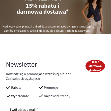
15% rabatu i
darmowa dostawa*
*Kod jest ważny przez 14 dni od daty otrzymania, obowiązuje na następne
zamówienie za min.
119 zł
i nie łączy się z innymi kodami rabatowymi.
Newsletter
15% +
darmowa
dostawa*
Dowiedz się o promocjach wcześniej niż inni!
Zapisując się zyskujesz:
Rabaty
Promocje
Wyprzedaże
Najnowsze trendy
Twój adres e-mail *