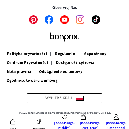
w
nowym
oknie
Obserwuj Nas
nowym
oknie
oknie
Link
Link
Link
Link
Link
otwiera
otwiera
otwiera
otwiera
otwiera
się
się
się
się
się
w
w
w
w
w
nowym
nowym
nowym
nowym
nowym
oknie
oknie
oknie
oknie
oknie
Polityka prywatności
Regulamin
Mapa strony
Centrum Prywatności
Dostępność cyfrowa
Nota prawna
Odstąpienie od umowy
Zgodność towaru z umową
Link
otwiera
się
w
WYBIERZ KRAJ
nowym
oknie
© 2026 bonprix. Wszelkie prawa zastrzeżone. Programming by Media4U Sp. z o.o.
[node-badge-
[node-badge-
[node-badge-
wishlist]
cart-items]
user-codes]
Asortyment
Home