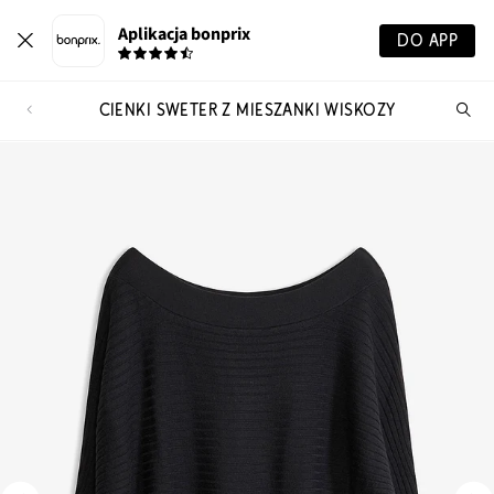
Aplikacja bonprix
DO APP
CIENKI SWETER Z MIESZANKI WISKOZY
Szu
pr