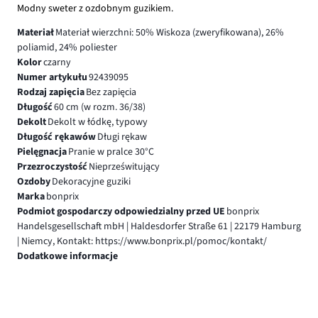
Modny sweter z ozdobnym guzikiem.
Materiał
Materiał wierzchni: 50% Wiskoza (zweryfikowana), 26%
poliamid, 24% poliester
Kolor
czarny
Numer artykułu
92439095
Rodzaj zapięcia
Bez zapięcia
Długość
60 cm (w rozm. 36/38)
Dekolt
Dekolt w łódkę, typowy
Długość rękawów
Długi rękaw
Pielęgnacja
Pranie w pralce 30°C
Przezroczystość
Nieprześwitujący
Ozdoby
Dekoracyjne guziki
Marka
bonprix
Podmiot gospodarczy odpowiedzialny przed UE
bonprix
Handelsgesellschaft mbH | Haldesdorfer Straße 61 | 22179 Hamburg
| Niemcy, Kontakt: https://www.bonprix.pl/pomoc/kontakt/
Dodatkowe informacje