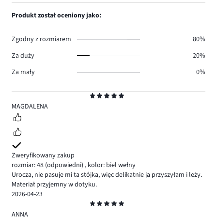
1,
0.
głosów
ilość
Produkt został oceniony jako:
0.
głosów
0.
Zgodny z rozmiarem
80%
Za duży
20%
Za mały
0%
Ocena
5
MAGDALENA
Zweryfikowany zakup
rozmiar: 48
(odpowiedni)
,
kolor: biel wełny
Urocza, nie pasuje mi ta stójka, więc delikatnie ją przyszyłam i leży.
Materiał przyjemny w dotyku.
2026-04-23
Ocena
5
ANNA