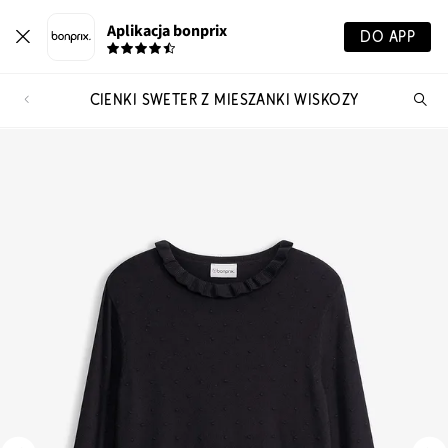
Aplikacja bonprix
DO APP
CIENKI SWETER Z MIESZANKI WISKOZY
Szu
pr