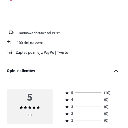
Darmowa dostawa od 199 zł
100 dni na zwrot
Zapłać później z PayPo | Twisto
Opinie klientów
5
5
(10)
Ocena
4
(0)
5,
Ocena
ilość
3
(0)
Średnia
4,
Ocena
głosów
ocena
ilość
2
(0)
3,
10
Ocena
10.
5
głosów
ilość
1
(0)
2,
Ocena
0.
głosów
ilość