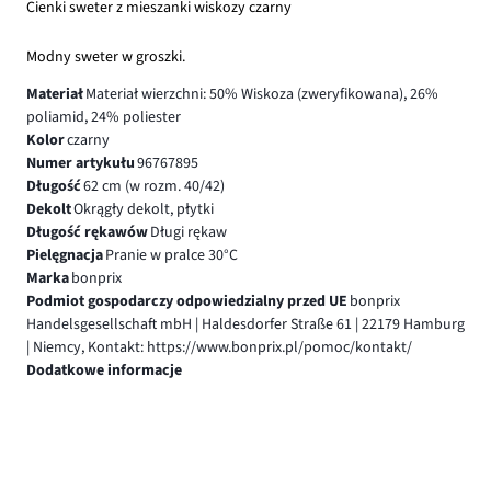
Cienki sweter z mieszanki wiskozy czarny
Modny sweter w groszki.
Materiał
Materiał wierzchni: 50% Wiskoza (zweryfikowana), 26%
poliamid, 24% poliester
Kolor
czarny
Numer artykułu
96767895
Długość
62 cm (w rozm. 40/42)
Dekolt
Okrągły dekolt, płytki
Długość rękawów
Długi rękaw
Pielęgnacja
Pranie w pralce 30°C
Marka
bonprix
Podmiot gospodarczy odpowiedzialny przed UE
bonprix
Handelsgesellschaft mbH | Haldesdorfer Straße 61 | 22179 Hamburg
| Niemcy, Kontakt: https://www.bonprix.pl/pomoc/kontakt/
Dodatkowe informacje