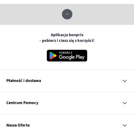
Aplikacja bonprix
- pobierz i ciesz się z korzyści!
Płatność i dostawa
MasterCard
Centrum Pomocy
Płatność online (PayU)
VISA
BLIK
Pytania i odpowiedzi
Google pay
Dostawa i płatność
Nasza Oferta
Zwroty i reklamacje
Apple pay