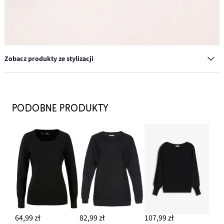
Zobacz produkty ze stylizacji
Spodnie z bawełnianego diagonalu
59,99 zł
PODOBNE PRODUKTY
DODAJ DO KOSZYKA
Torebka worek z ozdobnymi sprzączkami
77,99 zł
DODAJ DO KOSZYKA
Kolczyki kółka z mosiądzu
97,99 zł
64,99 zł
82,99 zł
107,99 zł