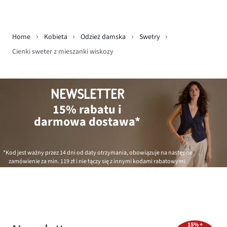
Home
Kobieta
Odzież damska
Swetry
Cienki sweter z mieszanki wiskozy
NEWSLETTER
15% rabatu i
darmowa dostawa*
*Kod jest ważny przez 14 dni od daty otrzymania, obowiązuje na następne
zamówienie za min.
119 zł
i nie łączy się z innymi kodami rabatowymi.
15% +