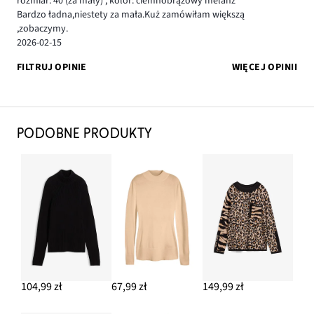
rozmiar: 40
(za mały)
,
kolor: ciemnobrązowy melanż
Bardzo ładna,niestety za mała.Kuż zamówiłam większą
,zobaczymy.
2026-02-15
FILTRUJ OPINIE
WIĘCEJ OPINII
PODOBNE PRODUKTY
104,99 zł
67,99 zł
149,99 zł