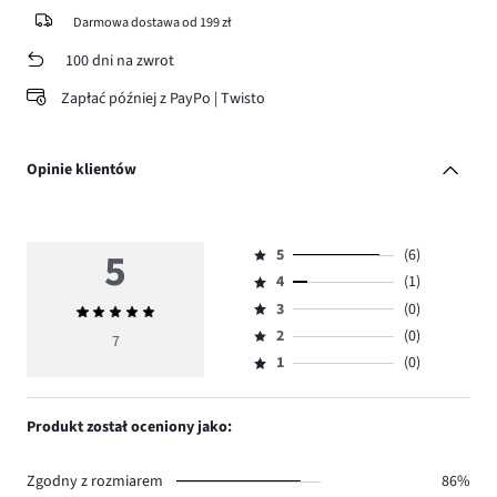
Darmowa dostawa od 199 zł
100 dni na zwrot
Zapłać później z PayPo | Twisto
Opinie klientów
5
5
(6)
Ocena
4
(1)
5,
Ocena
ilość
3
(0)
Średnia
4,
Ocena
głosów
ocena
ilość
2
(0)
3,
7
Ocena
6.
5
głosów
ilość
1
(0)
2,
Ocena
1.
głosów
ilość
1,
0.
głosów
ilość
Produkt został oceniony jako:
0.
głosów
0.
Zgodny z rozmiarem
86%