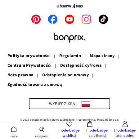
w
nowym
oknie
Obserwuj Nas
nowym
oknie
oknie
Link
Link
Link
Link
Link
otwiera
otwiera
otwiera
otwiera
otwiera
się
się
się
się
się
w
w
w
w
w
nowym
nowym
nowym
nowym
nowym
oknie
oknie
oknie
oknie
oknie
Polityka prywatności
Regulamin
Mapa strony
Centrum Prywatności
Dostępność cyfrowa
Nota prawna
Odstąpienie od umowy
Zgodność towaru z umową
Link
otwiera
się
w
WYBIERZ KRAJ
nowym
oknie
© 2026 bonprix. Wszelkie prawa zastrzeżone. Programming by Media4U Sp. z o.o.
[node-badge-
[node-badge-
[node-badge-
wishlist]
cart-items]
user-codes]
Asortyment
Home