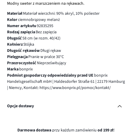
Modny sweter z marszczeniem na rękawach.
Materiał
Materiał wierzchni: 90% akryl, 10% poliester
Kolor
ciemnobrązowy melanż
Numer artykułu
92835295
Rodzaj zapięcia
Bez zapięcia
Długość
58 cm (w rozm. 40/42)
Kołnierz
Stójka
Długość rękawów
Długi rękaw
Pielęgnacja
Pranie w pralce 30°C
Przezroczystość
Nieprześwitujący
Marka
bonprix
Podmiot gospodarczy odpowiedzialny przed UE
bonprix
Handelsgesellschaft mbH | Haldesdorfer Straße 61 | 22179 Hamburg
| Niemcy, Kontakt: https://www.bonprix.pl/pomoc/kontakt/
Opcje dostawy
Darmowa dostawa
przy każdym zamówieniu
od 199 zł
!