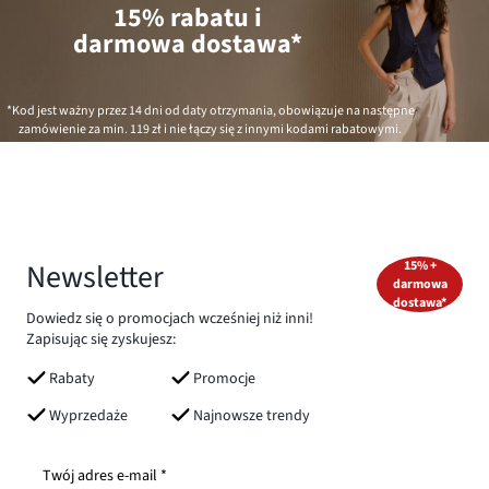
15% rabatu i
darmowa dostawa*
*Kod jest ważny przez 14 dni od daty otrzymania, obowiązuje na następne
zamówienie za min.
119 zł
i nie łączy się z innymi kodami rabatowymi.
Newsletter
15% +
darmowa
dostawa*
Dowiedz się o promocjach wcześniej niż inni!
Zapisując się zyskujesz:
Rabaty
Promocje
Wyprzedaże
Najnowsze trendy
Twój adres e-mail *