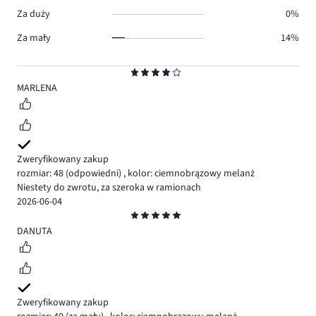
Za duży
0%
Za mały
14%
Ocena
4
MARLENA
Zweryfikowany zakup
rozmiar: 48
(odpowiedni)
,
kolor: ciemnobrązowy melanż
Niestety do zwrotu, za szeroka w ramionach
2026-06-04
Ocena
5
DANUTA
Zweryfikowany zakup