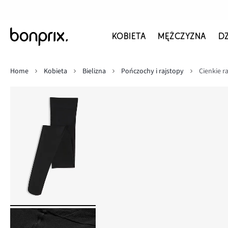
KOBIETA
MĘŻCZYZNA
D
Home
Kobieta
Bielizna
Pończochy i rajstopy
Cienkie r