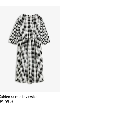
Sukienka midi oversize
99,99 zł