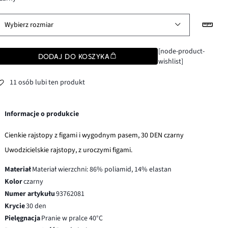
Wybierz rozmiar
[node-product-
DODAJ DO KOSZYKA
wishlist]
11 osób lubi ten produkt
Informacje o produkcie
Cienkie rajstopy z figami i wygodnym pasem, 30 DEN czarny
Uwodzicielskie rajstopy, z uroczymi figami.
Materiał
Materiał wierzchni: 86% poliamid, 14% elastan
Kolor
czarny
Numer artykułu
93762081
Krycie
30 den
Pielęgnacja
Pranie w pralce 40°C