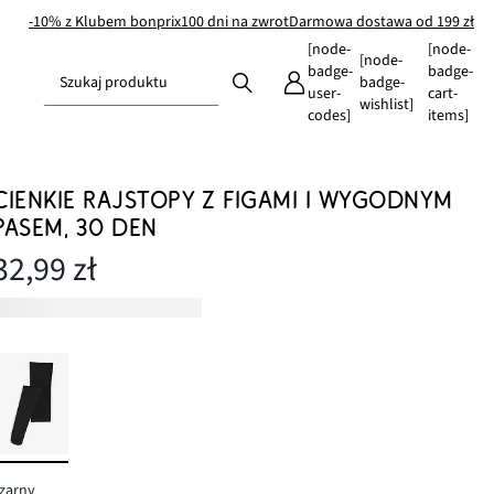
-10% z Klubem bonprix
100 dni na zwrot
Darmowa dostawa od 199 zł
[node-
[node-
[node-
badge-
badge-
Szukaj produktu
badge-
user-
cart-
wishlist]
codes]
items]
CIENKIE RAJSTOPY Z FIGAMI I WYGODNYM
PASEM, 30 DEN
32,99 zł
zarny