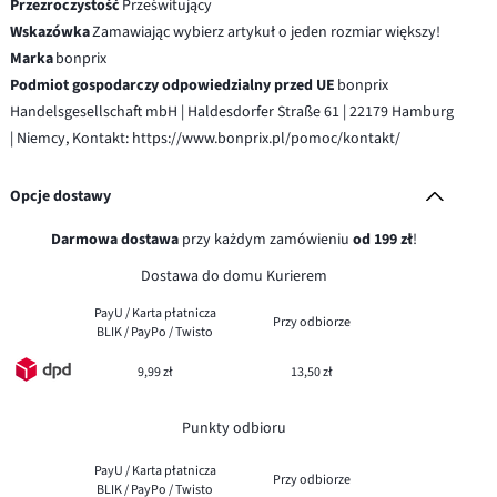
Przezroczystość
Prześwitujący
Wskazówka
Zamawiając wybierz artykuł o jeden rozmiar większy!
Marka
bonprix
Podmiot gospodarczy odpowiedzialny przed UE
bonprix
Handelsgesellschaft mbH | Haldesdorfer Straße 61 | 22179 Hamburg
| Niemcy, Kontakt: https://www.bonprix.pl/pomoc/kontakt/
Opcje dostawy
Darmowa dostawa
przy każdym zamówieniu
od 199 zł
!
Dostawa do domu Kurierem
PayU / Karta płatnicza
Przy odbiorze
BLIK / PayPo / Twisto
9,99 zł
13,50 zł
Punkty odbioru
PayU / Karta płatnicza
Przy odbiorze
BLIK / PayPo / Twisto