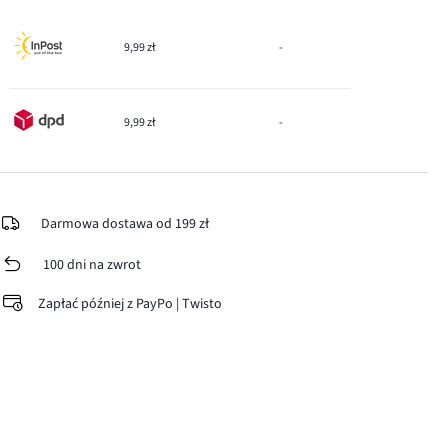
9,99 zł
-
9,99 zł
-
Darmowa dostawa od 199 zł
100 dni na zwrot
Zapłać później z PayPo | Twisto