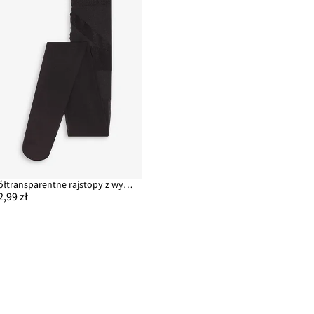
Półtransparentne rajstopy z wygodną talią i lekkim uciskiem, 30 DEN
2,99 zł