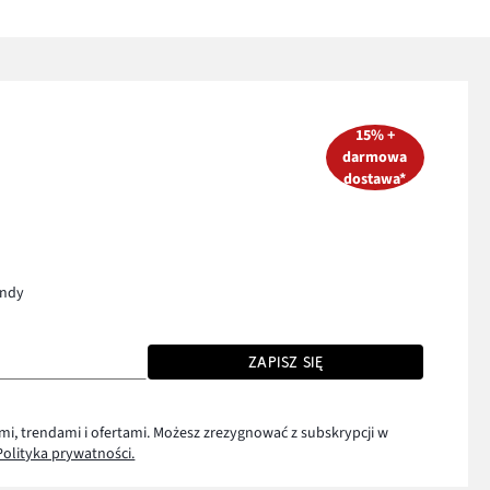
15% +
darmowa
dostawa*
endy
ZAPISZ SIĘ
mi, trendami i ofertami. Możesz zrezygnować z subskrypcji w
Polityka prywatności.