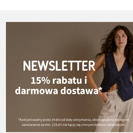
NEWSLETTER
15% rabatu i
darmowa dostawa*
*Kod jest ważny przez 14 dni od daty otrzymania, obowiązuje na następne
zamówienie za min.
119 zł
i nie łączy się z innymi kodami rabatowymi.