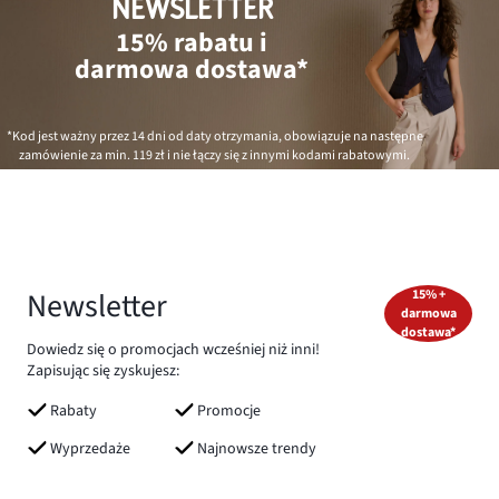
NEWSLETTER
15% rabatu i
darmowa dostawa*
*Kod jest ważny przez 14 dni od daty otrzymania, obowiązuje na następne
zamówienie za min.
119 zł
i nie łączy się z innymi kodami rabatowymi.
Newsletter
15% +
darmowa
dostawa*
Dowiedz się o promocjach wcześniej niż inni!
Zapisując się zyskujesz:
Rabaty
Promocje
Wyprzedaże
Najnowsze trendy