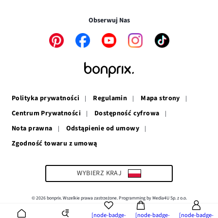
Transakcje i płatności są bezpieczne w połączeniu SSL.
oknie
się
w
nowym
w
nowym
oknie
Obserwuj Nas
nowym
oknie
oknie
Link
Link
Link
Link
Link
otwiera
otwiera
otwiera
otwiera
otwiera
się
się
się
się
się
w
w
w
w
w
nowym
nowym
nowym
nowym
nowym
oknie
oknie
oknie
oknie
oknie
Polityka prywatności
Regulamin
Mapa strony
Centrum Prywatności
Dostępność cyfrowa
Nota prawna
Odstąpienie od umowy
Zgodność towaru z umową
Link
otwiera
się
w
WYBIERZ KRAJ
nowym
oknie
© 2026 bonprix. Wszelkie prawa zastrzeżone. Programming by Media4U Sp. z o.o.
[node-badge-
[node-badge-
[node-badge-