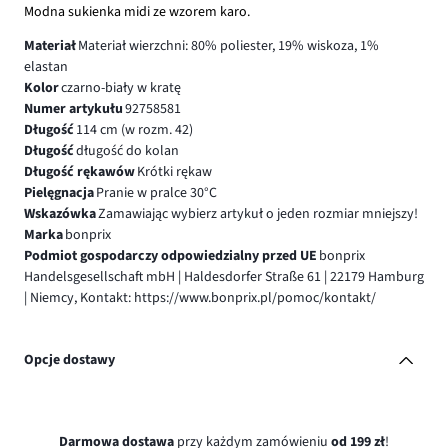
Modna sukienka midi ze wzorem karo.
Materiał
Materiał wierzchni: 80% poliester, 19% wiskoza, 1%
elastan
Kolor
czarno-biały w kratę
Numer artykułu
92758581
Długość
114 cm (w rozm. 42)
Długość
długość do kolan
Długość rękawów
Krótki rękaw
Pielęgnacja
Pranie w pralce 30°C
Wskazówka
Zamawiając wybierz artykuł o jeden rozmiar mniejszy!
Marka
bonprix
Podmiot gospodarczy odpowiedzialny przed UE
bonprix
Handelsgesellschaft mbH | Haldesdorfer Straße 61 | 22179 Hamburg
| Niemcy, Kontakt: https://www.bonprix.pl/pomoc/kontakt/
Opcje dostawy
Darmowa dostawa
przy każdym zamówieniu
od 199 zł
!