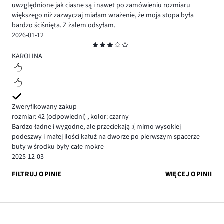
uwzględnione jak ciasne są i nawet po zamówieniu rozmiaru
większego niż zazwyczaj miałam wrażenie, że moja stopa była
bardzo ściśnięta. Z żalem odsyłam.
2026-01-12
Ocena
3
KAROLINA
Zweryfikowany zakup
rozmiar: 42
(odpowiedni)
,
kolor: czarny
Bardzo ładne i wygodne, ale przeciekają :( mimo wysokiej
podeszwy i małej ilości kałuż na dworze po pierwszym spacerze
buty w środku były całe mokre
2025-12-03
FILTRUJ OPINIE
WIĘCEJ OPINII