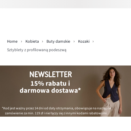
Home
Kobieta
Buty damskie
Kozaki
Sztyblety z profilowaną podeszwą
NEWSLETTER
15% rabatu i
darmowa dostawa*
*Kod jest ważny przez 14 dni od daty otrzymania, obowiązuje na następne
zamówienie za min.
119 zł
i nie łączy się z innymi kodami rabatowymi.