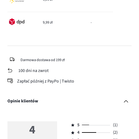
9,99 zł
-
Darmowa dostawa od 199 zł
100 dni na zwrot
Zapłać później z PayPo | Twisto
Opinie klientów
4
5
(1)
Ocena
4
(2)
5,
Ocena