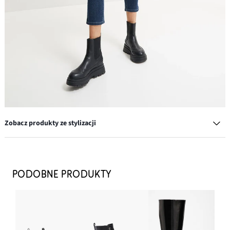
Zobacz produkty ze stylizacji
Top w prążek z czystej bawełny organicznej (2 szt. w opak.)
67,99 zł
PODOBNE PRODUKTY
DODAJ DO KOSZYKA
Sztyblety z profilowaną podeszwą
147,99 zł