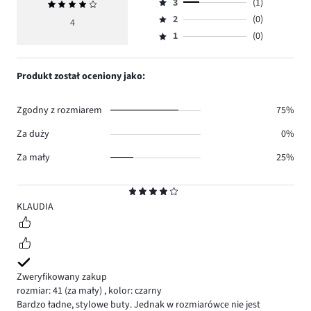
ilość
3
(1)
Średnia
4,
Ocena
głosów
ocena
ilość
2
(0)
3,
4
Ocena
1.
4
głosów
ilość
1
(0)
2,
Ocena
2.
głosów
ilość
1,
1.
głosów
ilość
Produkt został oceniony jako:
0.
głosów
0.
Zgodny z rozmiarem
75%
Za duży
0%
Za mały
25%
Ocena
4
KLAUDIA
Zweryfikowany zakup
rozmiar: 41
(za mały)
,
kolor: czarny
Bardzo ładne, stylowe buty. Jednak w rozmiarówce nie jest