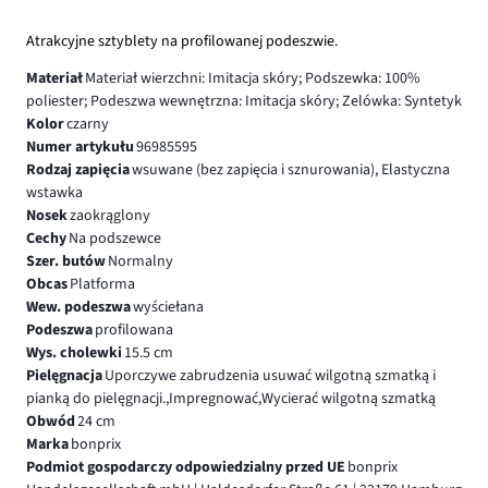
Atrakcyjne sztyblety na profilowanej podeszwie.
Materiał
Materiał wierzchni: Imitacja skóry; Podszewka: 100%
poliester; Podeszwa wewnętrzna: Imitacja skóry; Zelówka: Syntetyk
Kolor
czarny
Numer artykułu
96985595
Rodzaj zapięcia
wsuwane (bez zapięcia i sznurowania), Elastyczna
wstawka
Nosek
zaokrąglony
Cechy
Na podszewce
Szer. butów
Normalny
Obcas
Platforma
Wew. podeszwa
wyściełana
Podeszwa
profilowana
Wys. cholewki
15.5 cm
Pielęgnacja
Uporczywe zabrudzenia usuwać wilgotną szmatką i
pianką do pielęgnacji.,Impregnować,Wycierać wilgotną szmatką
Obwód
24 cm
Marka
bonprix
Podmiot gospodarczy odpowiedzialny przed UE
bonprix