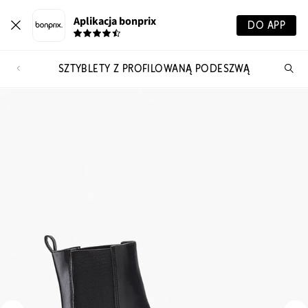
Aplikacja bonprix
DO APP
SZTYBLETY Z PROFILOWANĄ PODESZWĄ
Szu
pr