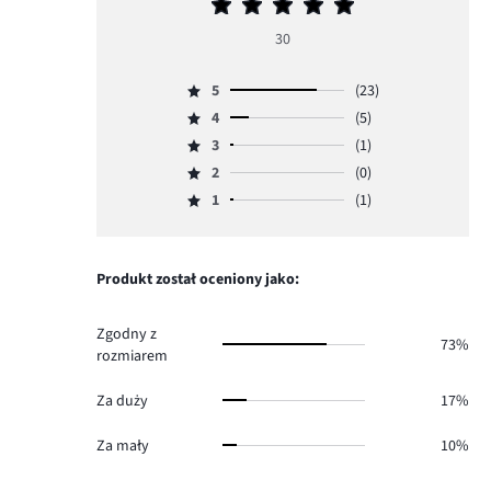
Średnia
ocena
30
5
5
(23)
Ocena
4
(5)
5,
Ocena
ilość
3
(1)
4,
Ocena
głosów
ilość
2
(0)
3,
Ocena
23.
głosów
ilość
1
(1)
2,
Ocena
5.
głosów
ilość
1,
1.
głosów
ilość
0.
głosów
Produkt został oceniony jako:
1.
Zgodny z
73%
rozmiarem
Za duży
17%
Za mały
10%