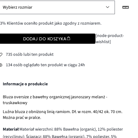
Wybierz rozmiar
3% Klientów oceniło produkt jako zgodny z rozmiarem.
[node-product-
DODAJ DO KOSZYKA
wishlist]
735 osób lubi ten produkt
134 osób oglądało ten produkt w ciągu 24h
Informacje o produkcie
Bluza oversize z bawełny organicznej jasnoszary melanż -
truskawkowy
Luźna bluza z obniżoną linią ramiom. Dł. w rozm. 40/42 ok. 70 cm.
Można prać w pralce.
Materiał
Materiał wierzchni: 88% Bawełna (organic), 12% poliester
(recyclingu); Ściągacz: 88% Bawełna (organic), 7% poliester, 5%