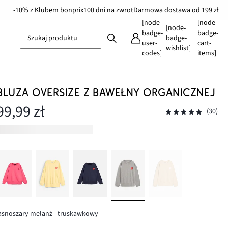
-10% z Klubem bonprix
100 dni na zwrot
Darmowa dostawa od 199 zł
[node-
[node-
[node-
badge-
badge-
Szukaj produktu
badge-
user-
cart-
wishlist]
codes]
items]
BLUZA OVERSIZE Z BAWEŁNY ORGANICZNEJ
99,99 zł
(30)
asnoszary melanż - truskawkowy