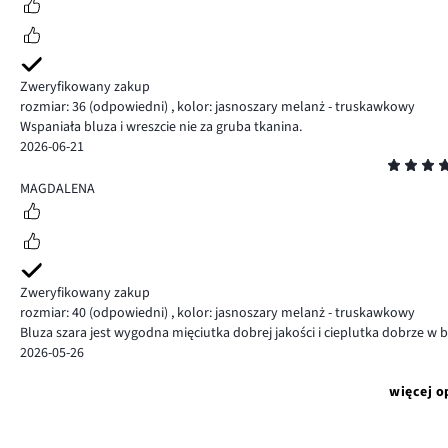
Zweryfikowany zakup
rozmiar: 36
(odpowiedni)
,
kolor: jasnoszary melanż - truskawkowy
Wspaniała bluza i wreszcie nie za gruba tkanina.
2026-06-21
Ocena
5
MAGDALENA
Zweryfikowany zakup
rozmiar: 40
(odpowiedni)
,
kolor: jasnoszary melanż - truskawkowy
Bluza szara jest wygodna mięciutka dobrej jakości i cieplutka dobrze w bl
2026-05-26
więcej o