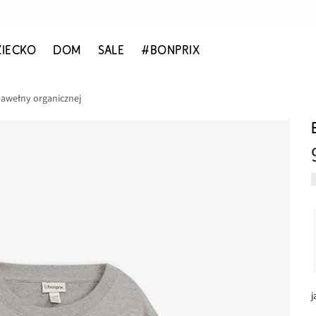
ZIECKO
DOM
SALE
#BONPRIX
bawełny organicznej
j