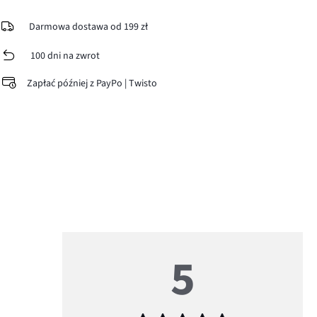
Darmowa dostawa od 199 zł
100 dni na zwrot
Zapłać później z PayPo | Twisto
5