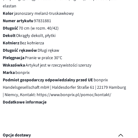
elastan
Kolor
jasnoszary melanż-truskawkowy
Numer artykułu
97831881
Długość
70 cm (w rozm. 40/42)
Dekolt
Okrągły dekolt, płytki
Kołnierz
Bez kołnierza
Długość rękawów
Długi rękaw
Pielęgnacja
Pranie w pralce 30°C
Wskazówka
Artykuł jest w rzeczywistości szerszy
Marka
bonprix
Podmiot gospodarczy odpowiedzialny przed UE
bonprix
Handelsgesellschaft mbH | Haldesdorfer Straße 61 | 22179 Hamburg
| Niemcy, Kontakt: https://www.bonprix.pl/pomoc/kontakt/
Dodatkowe informacje
Opcje dostawy