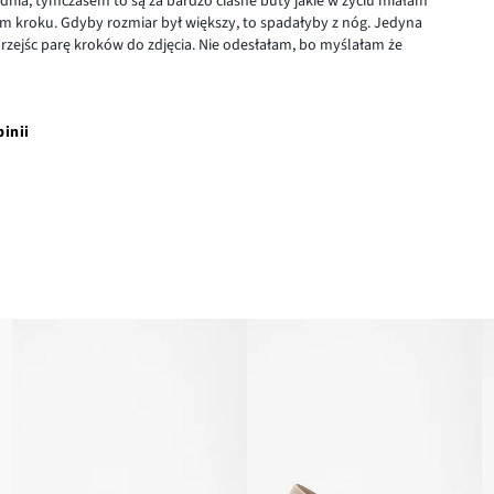
nia, tymczasem to są za bardzo ciasne buty jakie w życiu miałam
dym kroku. Gdyby rozmiar był większy, to spadałyby z nóg. Jedyna
przejśc parę kroków do zdjęcia. Nie odesłałam, bo myślałam że
pinii