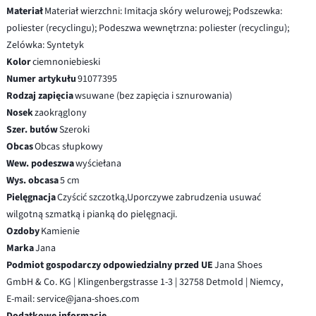
Materiał
Materiał wierzchni: Imitacja skóry welurowej; Podszewka:
poliester (recyclingu); Podeszwa wewnętrzna: poliester (recyclingu);
Zelówka: Syntetyk
Kolor
ciemnoniebieski
Numer artykułu
91077395
Rodzaj zapięcia
wsuwane (bez zapięcia i sznurowania)
Nosek
zaokrąglony
Szer. butów
Szeroki
Obcas
Obcas słupkowy
Wew. podeszwa
wyściełana
Wys. obcasa
5 cm
Pielęgnacja
Czyścić szczotką,Uporczywe zabrudzenia usuwać
wilgotną szmatką i pianką do pielęgnacji.
Ozdoby
Kamienie
Marka
Jana
Podmiot gospodarczy odpowiedzialny przed UE
Jana Shoes
GmbH & Co. KG | Klingenbergstrasse 1-3 | 32758 Detmold | Niemcy,
E-mail: service@jana-shoes.com
Dodatkowe informacje