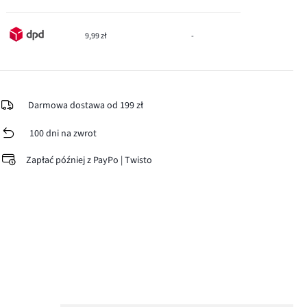
9,99 zł
-
Darmowa dostawa od 199 zł
100 dni na zwrot
Zapłać później z PayPo | Twisto