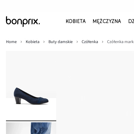
KOBIETA
MĘŻCZYZNA
D
Home
Kobieta
Buty damskie
Czółenka
Czółenka mark