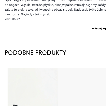
Opis niezgodny ze stanem faktycznym. Jest napisane że tęgość odpowied
na nogach. Wąskie, twarde, płytkie, cisną w palce, zsuwają się przy każ
zaleta to piękny wygląd i wygodny obcas-słupek. Nadają się tylko żeby 
rozchodzę. No, indyk też myślał.
2026-06-22
więcej o
PODOBNE PRODUKTY