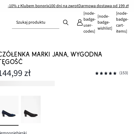
-10% z Klubem bonprix
100 dni na zwrot
Darmowa dostawa od 199 zł
[node-
[node-
[node-
badge-
badge-
Szukaj produktu
badge-
user-
cart-
wishlist]
codes]
items]
CZÓŁENKA MARKI JANA, WYGODNA
TĘGOŚĆ
144,99 zł
(153)
iemnoniebieski