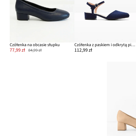
Czółenka na obcasie słupku
Czółenka z paskiem i odkrytą piętą, na niskim obcasie
77,99 zł
112,99 zł
84,99 zł