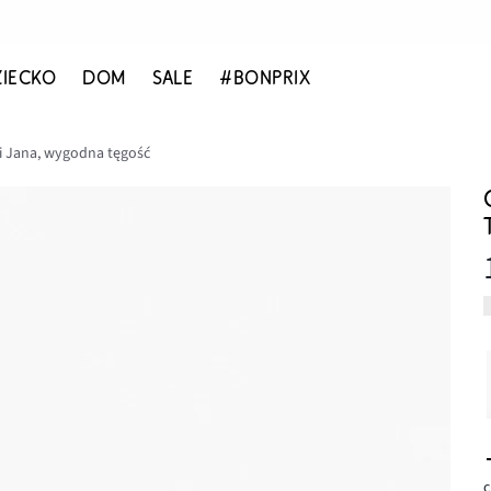
ZIECKO
DOM
SALE
#BONPRIX
i Jana, wygodna tęgość
c