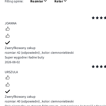
Filtruj opinie:
Rozmiar
Kolor
Ocena
5
JOANNA
Zweryfikowany zakup
rozmiar: 42
(odpowiedni)
,
kolor: ciemnoniebieski
Super wygodne i ładne buty
2026-08-02
Ocena
5
URSZULA
Zweryfikowany zakup
rozmiar: 40
(odpowiedni)
,
kolor: ciemnoniebieski