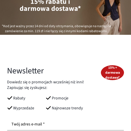
15% rabatu i
darmowa dostawa*
*Kod jest ważny przez 14 dni od daty otrzymania, obowiązuje na następne
zamówienie za min.
119 zł
i nie łączy się z innymi kodami rabatowymi.
Newsletter
15% +
darmowa
dostawa*
Dowiedz się o promocjach wcześniej niż inni!
Zapisując się zyskujesz:
Rabaty
Promocje
Wyprzedaże
Najnowsze trendy
Twój adres e-mail *