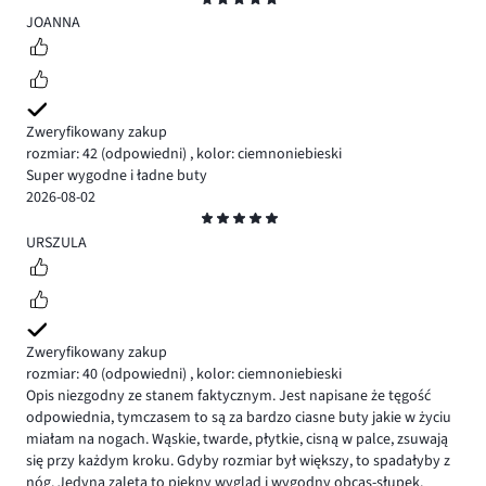
5
JOANNA
Zweryfikowany zakup
rozmiar: 42
(odpowiedni)
,
kolor: ciemnoniebieski
Super wygodne i ładne buty
2026-08-02
Ocena
5
URSZULA
Zweryfikowany zakup
rozmiar: 40
(odpowiedni)
,
kolor: ciemnoniebieski
Opis niezgodny ze stanem faktycznym. Jest napisane że tęgość
odpowiednia, tymczasem to są za bardzo ciasne buty jakie w życiu
miałam na nogach. Wąskie, twarde, płytkie, cisną w palce, zsuwają
się przy każdym kroku. Gdyby rozmiar był większy, to spadałyby z
nóg. Jedyna zaleta to piękny wygląd i wygodny obcas-słupek.