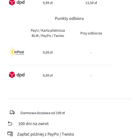
9,99 zł
13,50 zł
Punkty odbioru
PayU / Karta płatnicza
Przy odbiorze
BLIK / PayPo / Twisto
9,99 zł
-
9,99 zł
-
Darmowa dostawa od 199 zł
100 dni na zwrot
Zapłać później z PayPo | Twisto