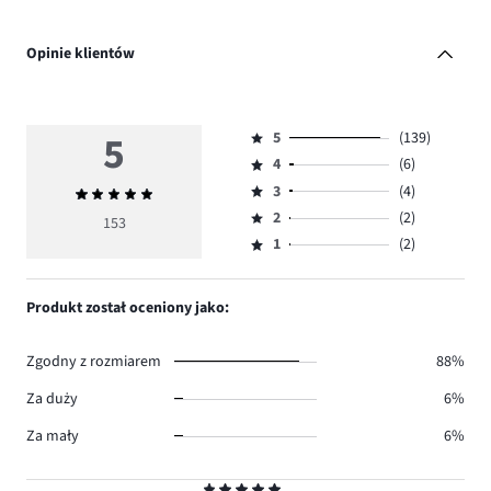
Opinie klientów
5
5
(139)
Ocena
4
(6)
5,
Ocena
ilość
3
(4)
Średnia
4,
Ocena
głosów
ocena
ilość
2
(2)
3,
153
Ocena
139.
5
głosów
ilość
1
(2)
2,
Ocena
6.
głosów
ilość
1,
4.
głosów
ilość
Produkt został oceniony jako:
2.
głosów
2.
Zgodny z rozmiarem
88%
Za duży
6%
Za mały
6%
Ocena