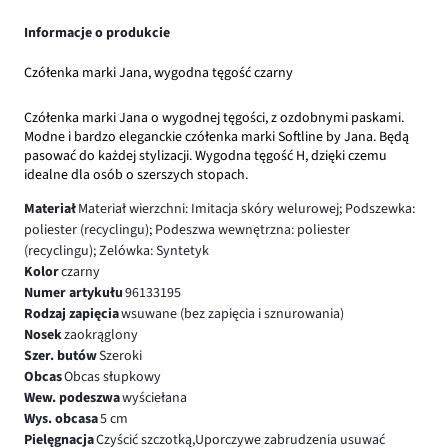
Informacje o produkcie
Czółenka marki Jana, wygodna tęgość czarny
Czółenka marki Jana o wygodnej tęgości, z ozdobnymi paskami.
Modne i bardzo eleganckie czółenka marki Softline by Jana. Będą
pasować do każdej stylizacji. Wygodna tęgość H, dzięki czemu
idealne dla osób o szerszych stopach.
Materiał
Materiał wierzchni: Imitacja skóry welurowej; Podszewka:
poliester (recyclingu); Podeszwa wewnętrzna: poliester
(recyclingu); Zelówka: Syntetyk
Kolor
czarny
Numer artykułu
96133195
Rodzaj zapięcia
wsuwane (bez zapięcia i sznurowania)
Nosek
zaokrąglony
Szer. butów
Szeroki
Obcas
Obcas słupkowy
Wew. podeszwa
wyściełana
Wys. obcasa
5 cm
Pielęgnacja
Czyścić szczotką,Uporczywe zabrudzenia usuwać