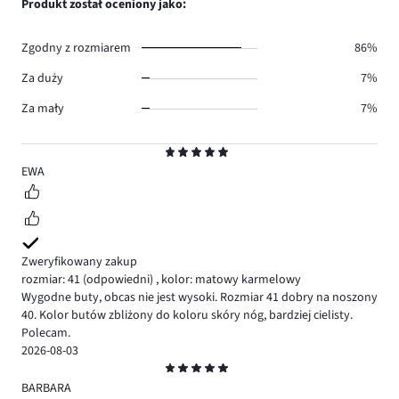
Produkt został oceniony jako:
0.
głosów
0.
Zgodny z rozmiarem
86%
Za duży
7%
Za mały
7%
Ocena
5
EWA
Zweryfikowany zakup
rozmiar: 41
(odpowiedni)
,
kolor: matowy karmelowy
Wygodne buty, obcas nie jest wysoki. Rozmiar 41 dobry na noszony
40. Kolor butów zbliżony do koloru skóry nóg, bardziej cielisty.
Polecam.
2026-08-03
Ocena
5
BARBARA