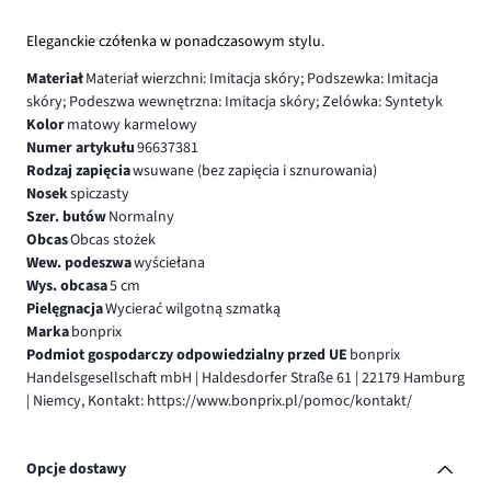
Eleganckie czółenka w ponadczasowym stylu.
Materiał
Materiał wierzchni: Imitacja skóry; Podszewka: Imitacja
skóry; Podeszwa wewnętrzna: Imitacja skóry; Zelówka: Syntetyk
Kolor
matowy karmelowy
Numer artykułu
96637381
Rodzaj zapięcia
wsuwane (bez zapięcia i sznurowania)
Nosek
spiczasty
Szer. butów
Normalny
Obcas
Obcas stożek
Wew. podeszwa
wyściełana
Wys. obcasa
5 cm
Pielęgnacja
Wycierać wilgotną szmatką
Marka
bonprix
Podmiot gospodarczy odpowiedzialny przed UE
bonprix
Handelsgesellschaft mbH | Haldesdorfer Straße 61 | 22179 Hamburg
| Niemcy, Kontakt: https://www.bonprix.pl/pomoc/kontakt/
Opcje dostawy