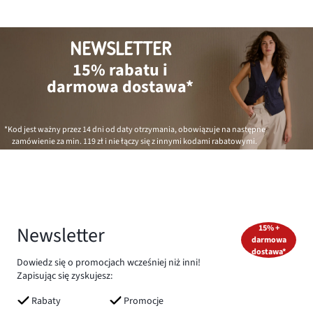
NEWSLETTER
15% rabatu i
darmowa dostawa*
*Kod jest ważny przez 14 dni od daty otrzymania, obowiązuje na następne
zamówienie za min.
119 zł
i nie łączy się z innymi kodami rabatowymi.
Newsletter
15% +
darmowa
dostawa*
Dowiedz się o promocjach wcześniej niż inni!
Zapisując się zyskujesz:
Rabaty
Promocje