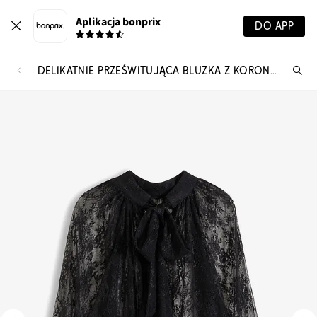
Aplikacja bonprix
DO APP
DELIKATNIE PRZEŚWITUJĄCA BLUZKA Z KORONKI
Szu
pr