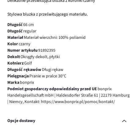
Delikatnie prześwitująca bluzka z koronki czarny
Stylowa bluzka z prześwitującego materiału.
Długość
66 cm
Długość
regular
Materiał
Materiał wierzchni: 100% poliamid
Kolor
czarny
Numer artykułu
91892395
Dekolt
Okrągły dekolt, płytki
Kołnierz
Golf
Długość rękawów
Długi rękaw
Pielęgnacja
Pranie w pralce 30°C
Marka
bonprix
Podmiot gospodarczy odpowiedzialny przed UE
bonprix
Handelsgesellschaft mbH | Haldesdorfer Straße 61 | 22179 Hamburg
| Niemcy, Kontakt: https://www.bonprix.pl/pomoc/kontakt/
Opcje dostawy