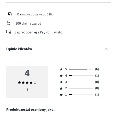
Darmowa dostawa od 199 zł
100 dni na zwrot
Zapłać później z PayPo | Twisto
Opinie klientów
4
5
(6)
Ocena
4
(1)
5,
Ocena
ilość
3
(0)
Średnia
4,
Ocena
głosów
ocena
ilość
2
(0)
3,
8
Ocena
6.
4
głosów
ilość
1
(1)
2,
Ocena
1.
głosów
ilość
1,
0.
głosów
ilość
Produkt został oceniony jako:
0.
głosów