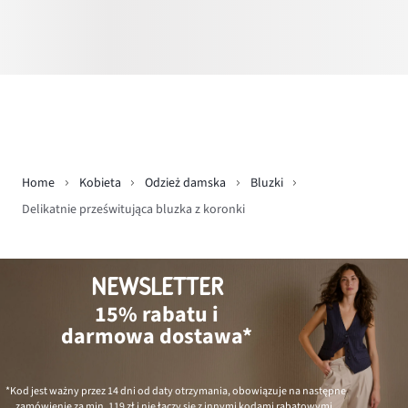
Home
Kobieta
Odzież damska
Bluzki
Delikatnie prześwitująca bluzka z koronki
NEWSLETTER
15% rabatu i
darmowa dostawa*
*Kod jest ważny przez 14 dni od daty otrzymania, obowiązuje na następne
zamówienie za min.
119 zł
i nie łączy się z innymi kodami rabatowymi.