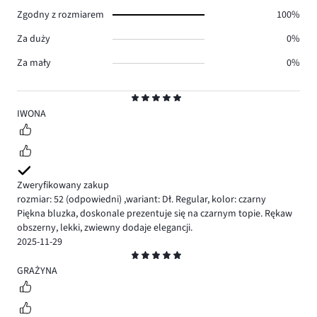
1.
Zgodny z rozmiarem
100%
Za duży
0%
Za mały
0%
Ocena
5
IWONA
Zweryfikowany zakup
rozmiar: 52
(odpowiedni)
,
wariant: Dł. Regular,
kolor: czarny
Piękna bluzka, doskonale prezentuje się na czarnym topie. Rękaw
obszerny, lekki, zwiewny dodaje elegancji.
2025-11-29
Ocena
5
GRAŻYNA