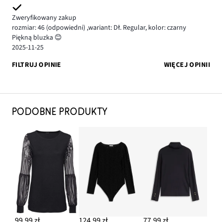
Zweryfikowany zakup
rozmiar: 46
(odpowiedni)
,
wariant: Dł. Regular,
kolor: czarny
Piękną bluzka 😊
2025-11-25
FILTRUJ OPINIE
WIĘCEJ OPINII
PODOBNE PRODUKTY
99,99 zł
124,99 zł
77,99 zł