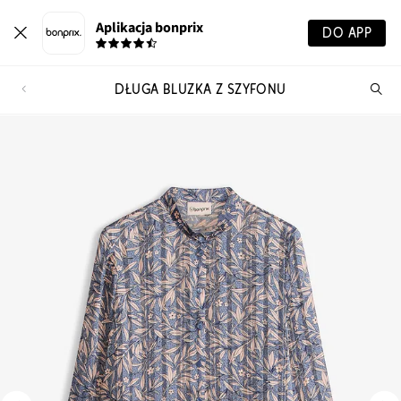
Aplikacja bonprix
DO APP
DŁUGA BLUZKA Z SZYFONU
Szu
pr