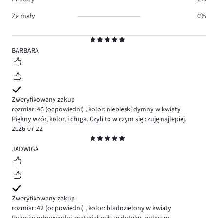
Za mały
0%
Ocena
5
BARBARA
Zweryfikowany zakup
rozmiar: 46
(odpowiedni)
,
kolor: niebieski dymny w kwiaty
Piękny wzór, kolor, i długa. Czyli to w czym się czuję najlepiej.
2026-07-22
Ocena
5
JADWIGA
Zweryfikowany zakup
rozmiar: 42
(odpowiedni)
,
kolor: bladozielony w kwiaty