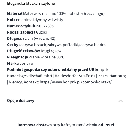
Elegancka bluzka z szyfonu.
Materiał
Materiał wierzchni: 100% poliester (recyclingu)
Kolor
niebieski dymny w kwiaty
Numer artykułu
90577895
Rodzaj zapięcia
Guziki
Długość
82 cm (w rozm. 42)
Cechy
zakrywa brzuch,zakrywa pośladki,zakrywa biodra
Długość rękawów
Długi rękaw
Pielęgnacja
Pranie w pralce 30°C
Marka
bonprix
Podmiot gospodarczy odpowiedzialny przed UE
bonprix
Handelsgesellschaft mbH | Haldesdorfer Straße 61 | 22179 Hamburg
| Niemcy, Kontakt: https://www.bonprix.pl/pomoc/kontakt/
Opcje dostawy
Darmowa dostawa
przy każdym zamówieniu
od 199 zł
!