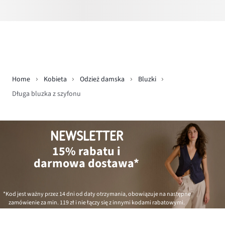
Home
Kobieta
Odzież damska
Bluzki
Długa bluzka z szyfonu
NEWSLETTER
15% rabatu i
darmowa dostawa*
*Kod jest ważny przez 14 dni od daty otrzymania, obowiązuje na następne
zamówienie za min.
119 zł
i nie łączy się z innymi kodami rabatowymi.