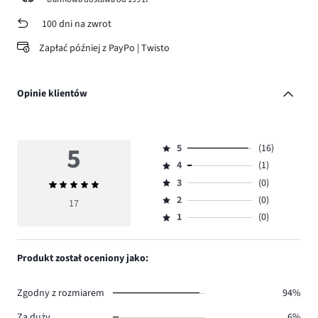
100 dni na zwrot
Zapłać później z PayPo | Twisto
Opinie klientów
5
5
(16)
Ocena
4
(1)
5,
Ocena
ilość
3
(0)
Średnia
4,
Ocena
głosów
ocena
ilość
2
(0)
3,
17
Ocena
16.
5
głosów
ilość
1
(0)
2,
Ocena
1.
głosów
ilość
1,
0.
głosów
ilość
Produkt został oceniony jako:
0.
głosów
0.
Zgodny z rozmiarem
94%
Za duży
6%