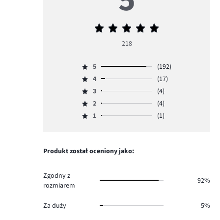
Średnia
ocena
218
5
5
(192)
Ocena
4
(17)
5,
Ocena
ilość
3
(4)
4,
Ocena
głosów
ilość
2
(4)
3,
Ocena
192.
głosów
ilość
1
(1)
2,
Ocena
17.
głosów
ilość
1,
4.
głosów
ilość
4.
głosów
Produkt został oceniony jako:
1.
Zgodny z
92%
rozmiarem
Za duży
5%