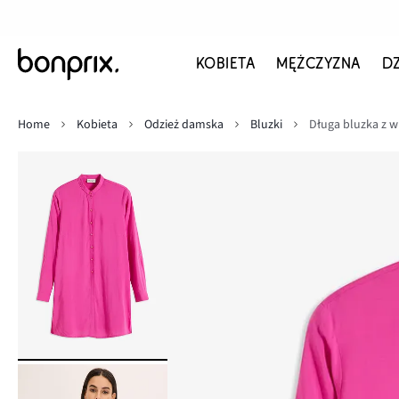
KOBIETA
MĘŻCZYZNA
D
Home
Kobieta
Odzież damska
Bluzki
Długa bluzka z w