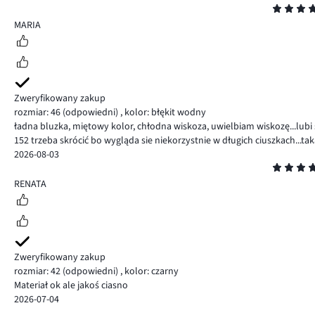
Ocena
5
MARIA
Zweryfikowany zakup
rozmiar: 46
(odpowiedni)
,
kolor: błękit wodny
ładna bluzka, miętowy kolor, chłodna wiskoza, uwielbiam wiskozę...lubi si
152 trzeba skrócić bo wygląda sie niekorzystnie w długich ciuszkach...tak
2026-08-03
Ocena
5
RENATA
Zweryfikowany zakup
rozmiar: 42
(odpowiedni)
,
kolor: czarny
Materiał ok ale jakoś ciasno
2026-07-04