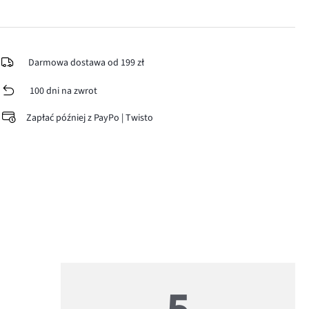
Darmowa dostawa od 199 zł
100 dni na zwrot
Zapłać później z PayPo | Twisto
5