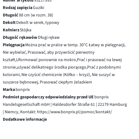
Numer artykułu
93217995
Rodzaj zapięcia
Guziki
Długość
88 cm (w rozm. 38)
Dekolt
Dekolt w serek, typowy
Kołnierz
Stójka
Długość rękawów
Długi rękaw
Pielęgnacja
Można prać w pralce w temp. 30°C Łatwy w pielęgnacji,
Nie wybielać, Prasować, aby przywrócić pierwotny
kształt,Uformować ponownie na mokro,Prać i prasować na lewej
stronie,używać delikatnego środka piorącego,Prać z podobnymi
kolorami, Nie czyścić chemicznie (Kółko – krzyż), Nie suszyć w
suszarce bębnowej, Prasować ciepłym żelazkiem
Marka
bonprix
Podmiot gospodarczy odpowiedzialny przed UE
bonprix
Handelsgesellschaft mbH | Haldesdorfer Straße 61 | 22179 Hamburg
| Niemcy, Kontakt: https://www.bonprix.pl/pomoc/kontakt/
Dodatkowe informacje