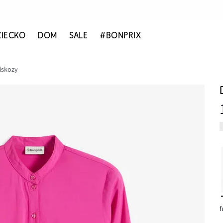
ZIECKO
DOM
SALE
#BONPRIX
iskozy
f