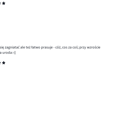
ę zagniatać ale też łatwo prasuje - cóż, cos za coś; przy wzroście
a uroda:-((