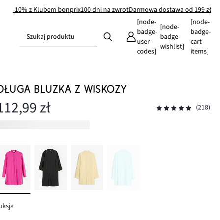
-10% z Klubem bonprix
100 dni na zwrot
Darmowa dostawa od 199 zł
[node-
[node-
[node-
badge-
badge-
Szukaj produktu
badge-
user-
cart-
wishlist]
codes]
items]
DŁUGA BLUZKA Z WISKOZY
112,99 zł
(218)
uksja