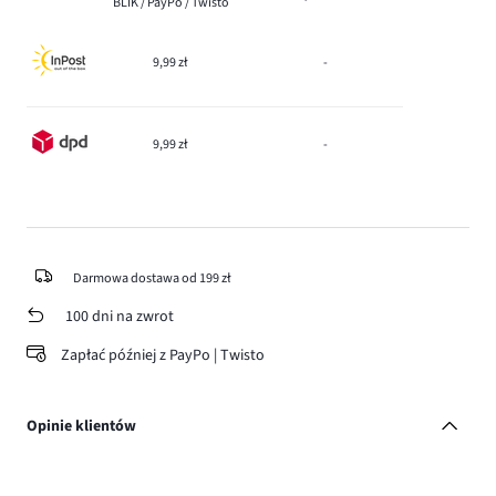
BLIK / PayPo / Twisto
9,99 zł
-
9,99 zł
-
Darmowa dostawa od 199 zł
100 dni na zwrot
Zapłać później z PayPo | Twisto
Opinie klientów