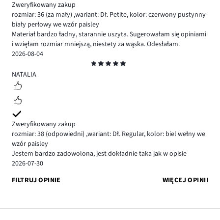
Zweryfikowany zakup
rozmiar: 36
(za mały)
,
wariant: Dł. Petite,
kolor: czerwony pustynny-
biały perłowy we wzór paisley
Materiał bardzo ładny, starannie uszyta. Sugerowałam się opiniami
i wzięłam rozmiar mniejszą, niestety za wąska. Odesłałam.
2026-08-04
Ocena
5
NATALIA
Zweryfikowany zakup
rozmiar: 38
(odpowiedni)
,
wariant: Dł. Regular,
kolor: biel wełny we
wzór paisley
Jestem bardzo zadowolona, jest dokładnie taka jak w opisie
2026-07-30
FILTRUJ OPINIE
WIĘCEJ OPINII