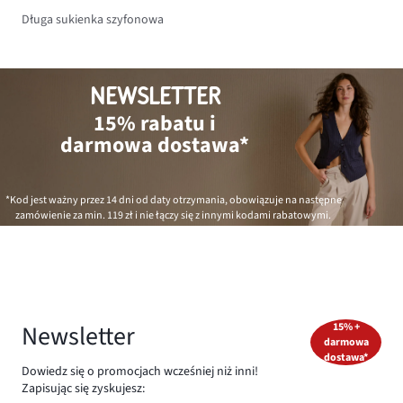
Długa sukienka szyfonowa
NEWSLETTER
15% rabatu i
darmowa dostawa*
*Kod jest ważny przez 14 dni od daty otrzymania, obowiązuje na następne
zamówienie za min.
119 zł
i nie łączy się z innymi kodami rabatowymi.
Newsletter
15% +
darmowa
dostawa*
Dowiedz się o promocjach wcześniej niż inni!
Zapisując się zyskujesz: