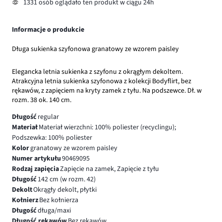
1331 osób oglądało ten produkt w ciągu 24h
Informacje o produkcie
Długa sukienka szyfonowa granatowy ze wzorem paisley
Elegancka letnia sukienka z szyfonu z okrągłym dekoltem.
Atrakcyjna letnia sukienka szyfonowa z kolekcji Bodyflirt, bez
rękawów, z zapięciem na kryty zamek z tyłu. Na podszewce. Dł. w
rozm. 38 ok. 140 cm.
Długość
regular
Materiał
Materiał wierzchni: 100% poliester (recyclingu);
Podszewka: 100% poliester
Kolor
granatowy ze wzorem paisley
Numer artykułu
90469095
Rodzaj zapięcia
Zapięcie na zamek, Zapięcie z tyłu
Długość
142 cm (w rozm. 42)
Dekolt
Okrągły dekolt, płytki
Kołnierz
Bez kołnierza
Długość
długa/maxi
Długość rękawów
Bez rękawów