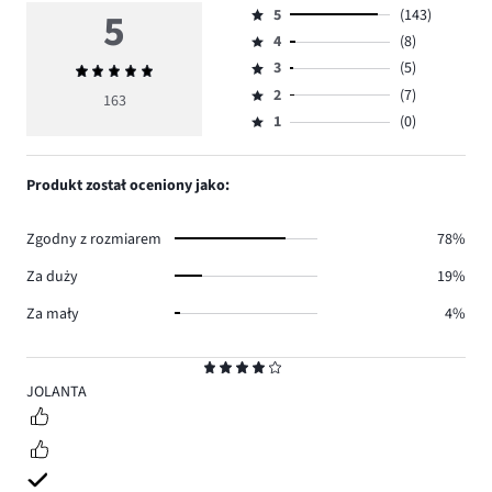
5
5
(143)
Ocena
4
(8)
5,
Ocena
ilość
3
(5)
Średnia
4,
Ocena
głosów
ocena
ilość
2
(7)
3,
163
Ocena
143.
5
głosów
ilość
1
(0)
2,
Ocena
8.
głosów
ilość
1,
5.
głosów
ilość
Produkt został oceniony jako:
7.
głosów
0.
Zgodny z rozmiarem
78%
Za duży
19%
Za mały
4%
Ocena
4
JOLANTA