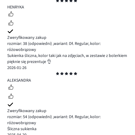
Ocena
5
HENRYKA
Zweryfikowany zakup
rozmiar: 38
(odpowiedni)
,
wariant: Dł. Regular,
kolor:
różowobrązowy
Sukienka śliczna, kolor taki jak na zdjęciach, w zestawie z bolerkiem
pięknie się prezentuje 👌
2026-01-26
Ocena
5
ALEKSANDRA
Zweryfikowany zakup
rozmiar: 54
(odpowiedni)
,
wariant: Dł. Regular,
kolor:
różowobrązowy
Śliczna sukienka