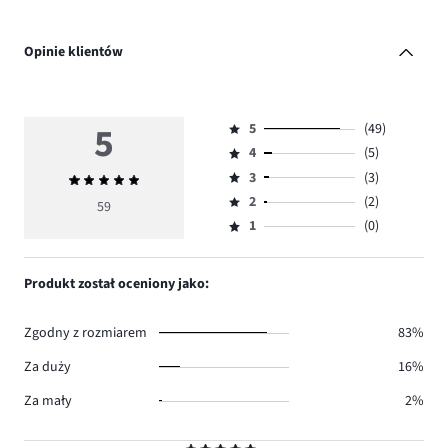
Opinie klientów
5
5
(49)
Ocena
4
(5)
5,
Ocena
ilość
3
(3)
Średnia
4,
Ocena
głosów
ocena
ilość
2
(2)
3,
59
Ocena
49.
5
głosów
ilość
1
(0)
2,
Ocena
5.
głosów
ilość
1,
3.
głosów
ilość
Produkt został oceniony jako:
2.
głosów
0.
Zgodny z rozmiarem
83%
Za duży
16%
Za mały
2%