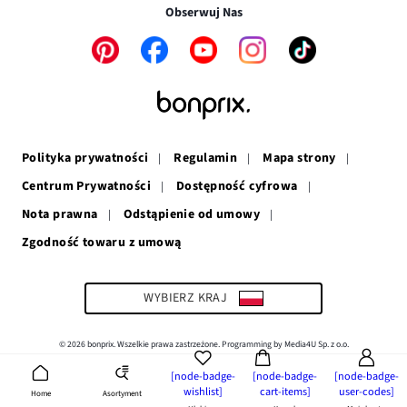
w
nowym
oknie
Obserwuj Nas
nowym
oknie
oknie
Link
Link
Link
Link
Link
otwiera
otwiera
otwiera
otwiera
otwiera
się
się
się
się
się
w
w
w
w
w
nowym
nowym
nowym
nowym
nowym
oknie
oknie
oknie
oknie
oknie
Polityka prywatności
Regulamin
Mapa strony
Centrum Prywatności
Dostępność cyfrowa
Nota prawna
Odstąpienie od umowy
Zgodność towaru z umową
Link
otwiera
się
w
WYBIERZ KRAJ
nowym
oknie
© 2026 bonprix. Wszelkie prawa zastrzeżone. Programming by Media4U Sp. z o.o.
[node-badge-
[node-badge-
[node-badge-
wishlist]
cart-items]
user-codes]
Asortyment
Home