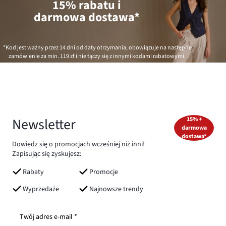
15% rabatu i
darmowa dostawa*
*Kod jest ważny przez 14 dni od daty otrzymania, obowiązuje na następne
zamówienie za min.
119 zł
i nie łączy się z innymi kodami rabatowymi.
Newsletter
15% +
darmowa
dostawa*
Dowiedz się o promocjach wcześniej niż inni!
Zapisując się zyskujesz:
Rabaty
Promocje
Wyprzedaże
Najnowsze trendy
Twój adres e-mail *