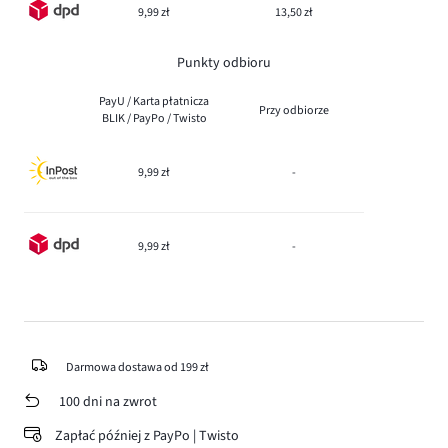
9,99 zł
13,50 zł
Punkty odbioru
PayU / Karta płatnicza
Przy odbiorze
BLIK / PayPo / Twisto
9,99 zł
-
9,99 zł
-
Darmowa dostawa od 199 zł
100 dni na zwrot
Zapłać później z PayPo | Twisto