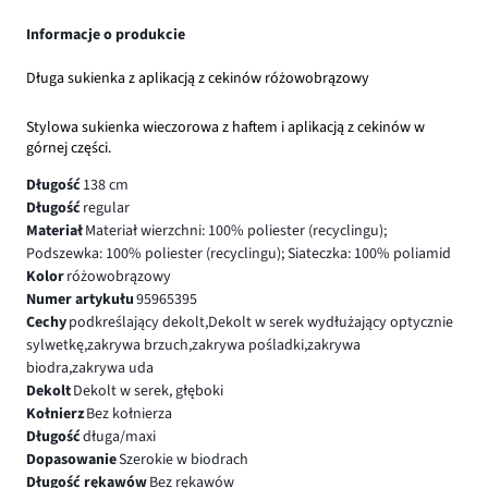
Informacje o produkcie
Długa sukienka z aplikacją z cekinów różowobrązowy
Stylowa sukienka wieczorowa z haftem i aplikacją z cekinów w
górnej części.
Długość
138 cm
Długość
regular
Materiał
Materiał wierzchni: 100% poliester (recyclingu);
Podszewka: 100% poliester (recyclingu); Siateczka: 100% poliamid
Kolor
różowobrązowy
Numer artykułu
95965395
Cechy
podkreślający dekolt,Dekolt w serek wydłużający optycznie
sylwetkę,zakrywa brzuch,zakrywa pośladki,zakrywa
biodra,zakrywa uda
Dekolt
Dekolt w serek, głęboki
Kołnierz
Bez kołnierza
Długość
długa/maxi
Dopasowanie
Szerokie w biodrach
Długość rękawów
Bez rękawów