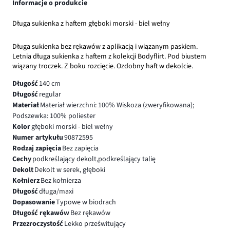
Informacje o produkcie
Długa sukienka z haftem głęboki morski - biel wełny
Długa sukienka bez rękawów z aplikacją i wiązanym paskiem.
Letnia długa sukienka z haftem z kolekcji Bodyflirt. Pod biustem
wiązany troczek. Z boku rozcięcie. Ozdobny haft w dekolcie.
Długość
140 cm
Długość
regular
Materiał
Materiał wierzchni: 100% Wiskoza (zweryfikowana);
Podszewka: 100% poliester
Kolor
głęboki morski - biel wełny
Numer artykułu
90872595
Rodzaj zapięcia
Bez zapięcia
Cechy
podkreślający dekolt,podkreślający talię
Dekolt
Dekolt w serek, głęboki
Kołnierz
Bez kołnierza
Długość
długa/maxi
Dopasowanie
Typowe w biodrach
Długość rękawów
Bez rękawów
Przezroczystość
Lekko prześwitujący