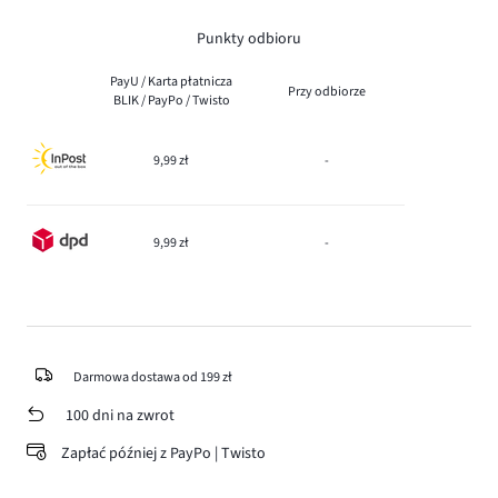
Punkty odbioru
PayU / Karta płatnicza
Przy odbiorze
BLIK / PayPo / Twisto
9,99 zł
-
9,99 zł
-
Darmowa dostawa od 199 zł
100 dni na zwrot
Zapłać później z PayPo | Twisto