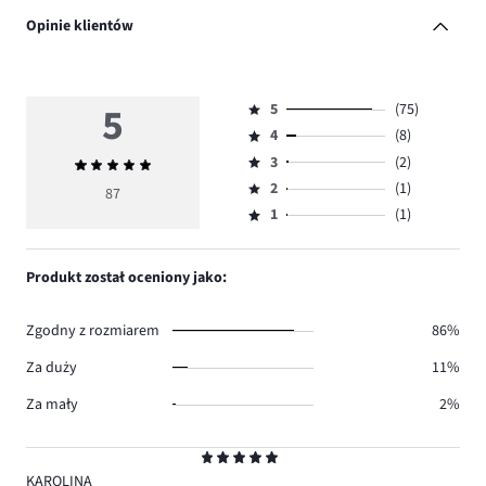
Opinie klientów
5
5
(75)
Ocena
4
(8)
5,
Ocena
ilość
3
(2)
Średnia
4,
Ocena
głosów
ocena
ilość
2
(1)
3,
87
Ocena
75.
5
głosów
ilość
1
(1)
2,
Ocena
8.
głosów
ilość
1,
2.
głosów
ilość
Produkt został oceniony jako:
1.
głosów
1.
Zgodny z rozmiarem
86%
Za duży
11%
Za mały
2%
Ocena
5
KAROLINA