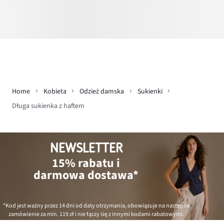
Home
Kobieta
Odzież damska
Sukienki
Długa sukienka z haftem
NEWSLETTER
15% rabatu i
darmowa dostawa*
*Kod jest ważny przez 14 dni od daty otrzymania, obowiązuje na następne
zamówienie za min.
119 zł
i nie łączy się z innymi kodami rabatowymi.