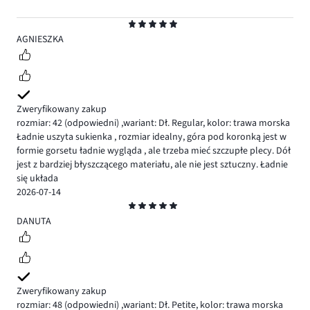
Ocena
5
AGNIESZKA
Zweryfikowany zakup
rozmiar: 42
(odpowiedni)
,
wariant: Dł. Regular,
kolor: trawa morska
Ładnie uszyta sukienka , rozmiar idealny, góra pod koronką jest w
formie gorsetu ładnie wygląda , ale trzeba mieć szczupłe plecy. Dół
jest z bardziej błyszczącego materiału, ale nie jest sztuczny. Ładnie
się układa
2026-07-14
Ocena
5
DANUTA
Zweryfikowany zakup
rozmiar: 48
(odpowiedni)
,
wariant: Dł. Petite,
kolor: trawa morska