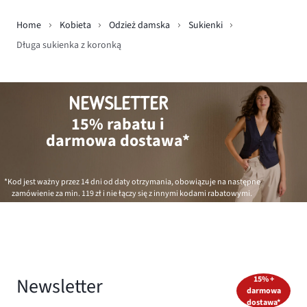
Home
Kobieta
Odzież damska
Sukienki
Długa sukienka z koronką
NEWSLETTER
15% rabatu i
darmowa dostawa*
*Kod jest ważny przez 14 dni od daty otrzymania, obowiązuje na następne
zamówienie za min.
119 zł
i nie łączy się z innymi kodami rabatowymi.
Newsletter
15% +
darmowa
dostawa*