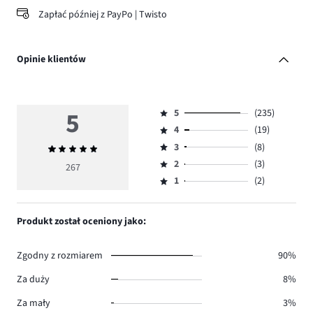
Zapłać później z PayPo | Twisto
Opinie klientów
5
5
(235)
Ocena
4
(19)
5,
Ocena
ilość
3
(8)
Średnia
4,
Ocena
głosów
ocena
ilość
2
(3)
3,
267
Ocena
235.
5
głosów
ilość
1
(2)
2,
Ocena
19.
głosów
ilość
1,
8.
głosów
ilość
Produkt został oceniony jako:
3.
głosów
2.
Zgodny z rozmiarem
90%
Za duży
8%
Za mały
3%