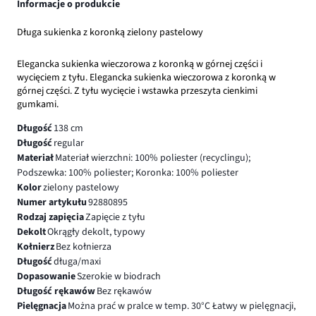
Informacje o produkcie
Długa sukienka z koronką zielony pastelowy
Elegancka sukienka wieczorowa z koronką w górnej części i
wycięciem z tyłu. Elegancka sukienka wieczorowa z koronką w
górnej części. Z tyłu wycięcie i wstawka przeszyta cienkimi
gumkami.
Długość
138 cm
Długość
regular
Materiał
Materiał wierzchni: 100% poliester (recyclingu);
Podszewka: 100% poliester; Koronka: 100% poliester
Kolor
zielony pastelowy
Numer artykułu
92880895
Rodzaj zapięcia
Zapięcie z tyłu
Dekolt
Okrągły dekolt, typowy
Kołnierz
Bez kołnierza
Długość
długa/maxi
Dopasowanie
Szerokie w biodrach
Długość rękawów
Bez rękawów
Pielęgnacja
Można prać w pralce w temp. 30°C Łatwy w pielęgnacji,