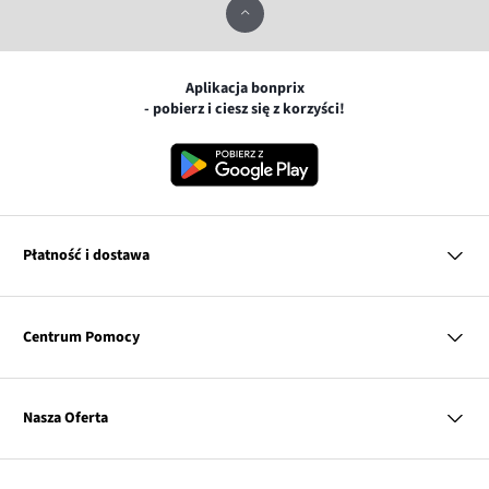
Aplikacja bonprix
- pobierz i ciesz się z korzyści!
Płatność i dostawa
MasterCard
Centrum Pomocy
Płatność online (PayU)
VISA
BLIK
Pytania i odpowiedzi
Google pay
Dostawa i płatność
Nasza Oferta
Zwroty i reklamacje
Apple pay
Pierwszy darmowy zwrot
PayPo
Kobieta
Tabele rozmiarów
Twisto