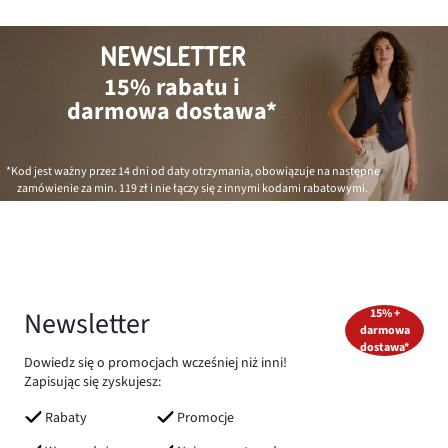
NEWSLETTER
15% rabatu i
darmowa dostawa*
*Kod jest ważny przez 14 dni od daty otrzymania, obowiązuje na następne
zamówienie za min.
119 zł
i nie łączy się z innymi kodami rabatowymi.
Newsletter
15% +
darmowa
dostawa*
Dowiedz się o promocjach wcześniej niż inni!
Zapisując się zyskujesz:
Rabaty
Promocje