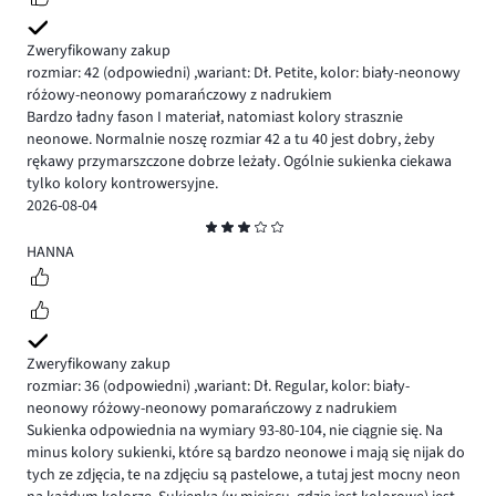
Zweryfikowany zakup
rozmiar: 42
(odpowiedni)
,
wariant: Dł. Petite,
kolor: biały-neonowy
różowy-neonowy pomarańczowy z nadrukiem
Bardzo ładny fason I materiał, natomiast kolory strasznie
neonowe. Normalnie noszę rozmiar 42 a tu 40 jest dobry, żeby
rękawy przymarszczone dobrze leżały. Ogólnie sukienka ciekawa
tylko kolory kontrowersyjne.
2026-08-04
Ocena
3
HANNA
Zweryfikowany zakup
rozmiar: 36
(odpowiedni)
,
wariant: Dł. Regular,
kolor: biały-
neonowy różowy-neonowy pomarańczowy z nadrukiem
Sukienka odpowiednia na wymiary 93-80-104, nie ciągnie się. Na
minus kolory sukienki, które są bardzo neonowe i mają się nijak do
tych ze zdjęcia, te na zdjęciu są pastelowe, a tutaj jest mocny neon