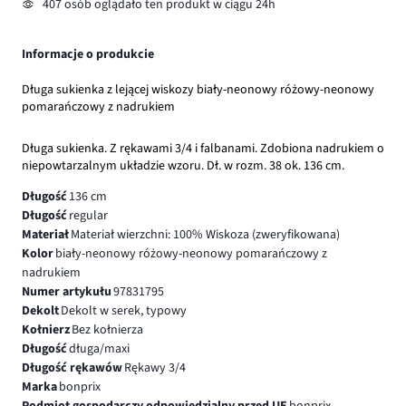
407 osób oglądało ten produkt w ciągu 24h
Informacje o produkcie
Długa sukienka z lejącej wiskozy biały-neonowy różowy-neonowy
pomarańczowy z nadrukiem
Długa sukienka. Z rękawami 3/4 i falbanami. Zdobiona nadrukiem o
niepowtarzalnym układzie wzoru. Dł. w rozm. 38 ok. 136 cm.
Długość
136 cm
Długość
regular
Materiał
Materiał wierzchni: 100% Wiskoza (zweryfikowana)
Kolor
biały-neonowy różowy-neonowy pomarańczowy z
nadrukiem
Numer artykułu
97831795
Dekolt
Dekolt w serek, typowy
Kołnierz
Bez kołnierza
Długość
długa/maxi
Długość rękawów
Rękawy 3/4
Marka
bonprix
Podmiot gospodarczy odpowiedzialny przed UE
bonprix