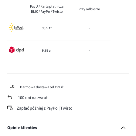
PayU / Karta płatnicza
Przy odbiorze
BLIK / PayPo / Twisto
9,99 zł
-
9,99 zł
-
Darmowa dostawa od 199 zł
100 dni na zwrot
Zapłać później z PayPo | Twisto
Opinie klientów