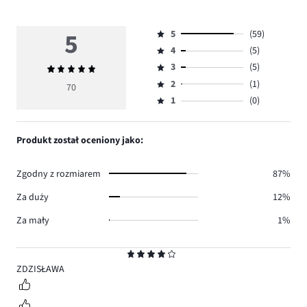
5
5
(59)
Ocena
4
(5)
5,
Ocena
ilość
3
(5)
Średnia
4,
Ocena
głosów
ocena
ilość
2
(1)
3,
70
Ocena
59.
5
głosów
ilość
1
(0)
2,
Ocena
5.
głosów
ilość
1,
5.
głosów
ilość
Produkt został oceniony jako:
1.
głosów
0.
Zgodny z rozmiarem
87%
Za duży
12%
Za mały
1%
Ocena
4
ZDZISŁAWA