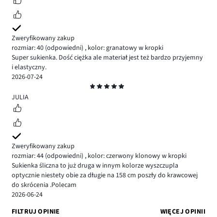
Zweryfikowany zakup
rozmiar: 40
(odpowiedni)
,
kolor: granatowy w kropki
Super sukienka. Dość ciężka ale materiał jest też bardzo przyjemny
i elastyczny.
2026-07-24
Ocena
5
JULIA
Zweryfikowany zakup
rozmiar: 44
(odpowiedni)
,
kolor: czerwony klonowy w kropki
Sukienka śliczna to już druga w innym kolorze wyszczupla
optycznie niestety obie za długie na 158 cm poszły do krawcowej
do skrócenia .Polecam
2026-06-24
FILTRUJ OPINIE
WIĘCEJ OPINII