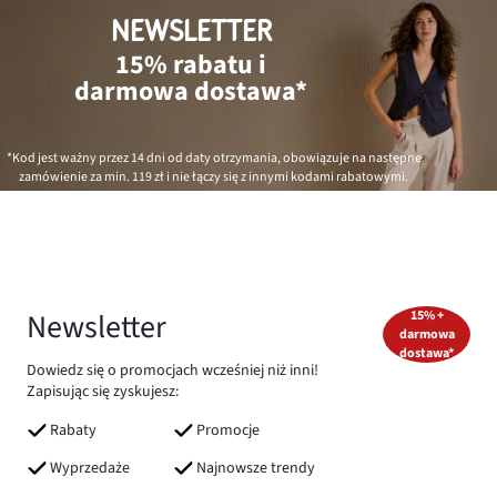
NEWSLETTER
15% rabatu i
darmowa dostawa*
*Kod jest ważny przez 14 dni od daty otrzymania, obowiązuje na następne
zamówienie za min.
119 zł
i nie łączy się z innymi kodami rabatowymi.
Newsletter
15% +
darmowa
dostawa*
Dowiedz się o promocjach wcześniej niż inni!
Zapisując się zyskujesz:
Rabaty
Promocje
Wyprzedaże
Najnowsze trendy