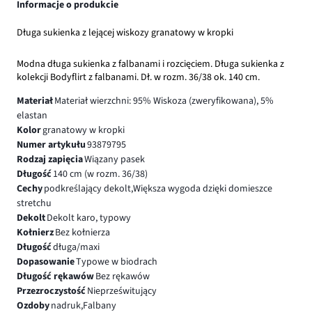
Informacje o produkcie
Długa sukienka z lejącej wiskozy granatowy w kropki
Modna długa sukienka z falbanami i rozcięciem. Długa sukienka z
kolekcji Bodyflirt z falbanami. Dł. w rozm. 36/38 ok. 140 cm.
Materiał
Materiał wierzchni: 95% Wiskoza (zweryfikowana), 5%
elastan
Kolor
granatowy w kropki
Numer artykułu
93879795
Rodzaj zapięcia
Wiązany pasek
Długość
140 cm (w rozm. 36/38)
Cechy
podkreślający dekolt,Większa wygoda dzięki domieszce
stretchu
Dekolt
Dekolt karo, typowy
Kołnierz
Bez kołnierza
Długość
długa/maxi
Dopasowanie
Typowe w biodrach
Długość rękawów
Bez rękawów
Przezroczystość
Nieprześwitujący
Ozdoby
nadruk,Falbany