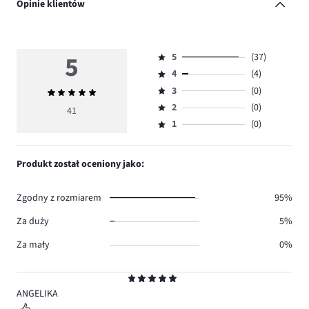
Opinie klientów
5
5
(37)
Ocena
4
(4)
5,
Ocena
ilość
3
(0)
Średnia
4,
Ocena
głosów
ocena
ilość
2
(0)
3,
41
Ocena
37.
5
głosów
ilość
1
(0)
2,
Ocena
4.
głosów
ilość
1,
0.
głosów
ilość
Produkt został oceniony jako:
0.
głosów
0.
Zgodny z rozmiarem
95%
Za duży
5%
Za mały
0%
Ocena
5
ANGELIKA