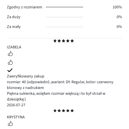
0.
Zgodny z rozmiarem
100%
Za duży
0%
Za mały
0%
Ocena
5
IZABELA
Zweryfikowany zakup
rozmiar: 40
(odpowiedni)
,
wariant: Dł. Regular,
kolor: czerwony
klonowy z nadrukiem
Piękna sukienka, wzięłam rozmiar większą i to był strzał w
dziesiątkę:)
2026-07-27
Ocena
5
KRYSTYNA