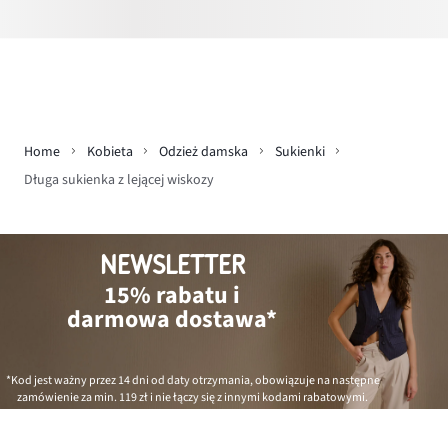
Home
Kobieta
Odzież damska
Sukienki
Długa sukienka z lejącej wiskozy
NEWSLETTER
15% rabatu i
darmowa dostawa*
*Kod jest ważny przez 14 dni od daty otrzymania, obowiązuje na następne
zamówienie za min.
119 zł
i nie łączy się z innymi kodami rabatowymi.