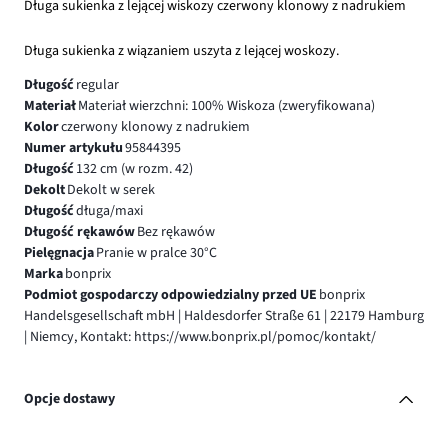
Długa sukienka z lejącej wiskozy czerwony klonowy z nadrukiem
Długa sukienka z wiązaniem uszyta z lejącej woskozy.
Długość
regular
Materiał
Materiał wierzchni: 100% Wiskoza (zweryfikowana)
Kolor
czerwony klonowy z nadrukiem
Numer artykułu
95844395
Długość
132 cm (w rozm. 42)
Dekolt
Dekolt w serek
Długość
długa/maxi
Długość rękawów
Bez rękawów
Pielęgnacja
Pranie w pralce 30°C
Marka
bonprix
Podmiot gospodarczy odpowiedzialny przed UE
bonprix
Handelsgesellschaft mbH | Haldesdorfer Straße 61 | 22179 Hamburg
| Niemcy, Kontakt: https://www.bonprix.pl/pomoc/kontakt/
Opcje dostawy