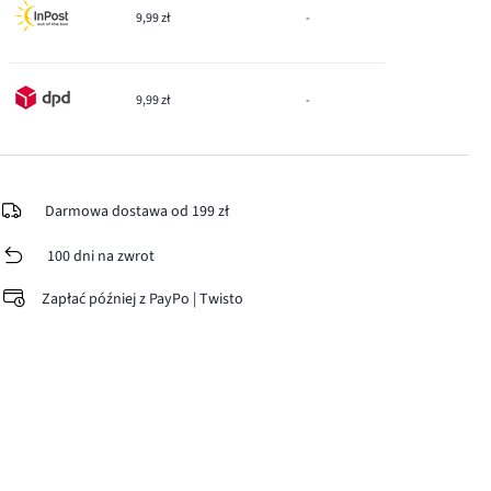
9,99 zł
-
9,99 zł
-
Darmowa dostawa od 199 zł
100 dni na zwrot
Zapłać później z PayPo | Twisto