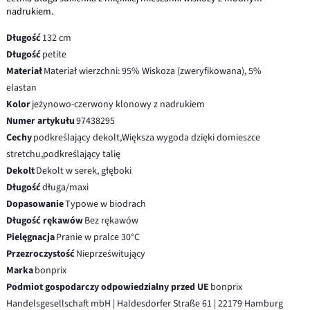
nadrukiem.
Długość
132 cm
Długość
petite
Materiał
Materiał wierzchni: 95% Wiskoza (zweryfikowana), 5%
elastan
Kolor
jeżynowo-czerwony klonowy z nadrukiem
Numer artykułu
97438295
Cechy
podkreślający dekolt,Większa wygoda dzięki domieszce
stretchu,podkreślający talię
Dekolt
Dekolt w serek, głęboki
Długość
długa/maxi
Dopasowanie
Typowe w biodrach
Długość rękawów
Bez rękawów
Pielęgnacja
Pranie w pralce 30°C
Przezroczystość
Nieprześwitujący
Marka
bonprix
Podmiot gospodarczy odpowiedzialny przed UE
bonprix
Handelsgesellschaft mbH | Haldesdorfer Straße 61 | 22179 Hamburg