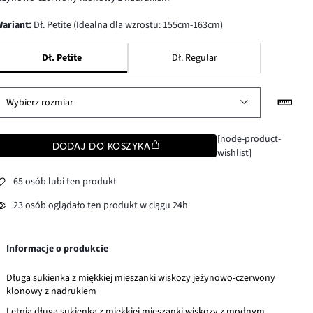
wariant
:
Dł. Petite (Idealna dla wzrostu: 155cm-163cm)
Dł. Petite
Dł. Regular
Wybierz rozmiar
[node-product-
DODAJ DO KOSZYKA
wishlist]
65 osób lubi ten produkt
23 osób oglądało ten produkt w ciągu 24h
Informacje o produkcie
Długa sukienka z miękkiej mieszanki wiskozy jeżynowo-czerwony
klonowy z nadrukiem
Letnia długa sukienka z miękkiej mieszanki wiskozy z modnym