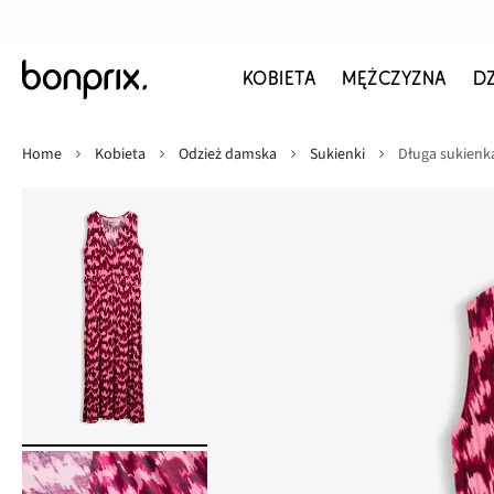
KOBIETA
MĘŻCZYZNA
D
Home
Kobieta
Odzież damska
Sukienki
Długa sukienka