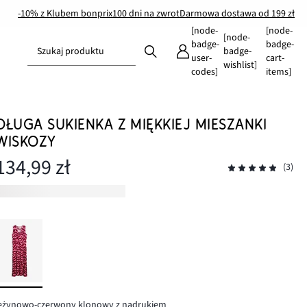
-10% z Klubem bonprix
100 dni na zwrot
Darmowa dostawa od 199 zł
[node-
[node-
[node-
badge-
badge-
Szukaj produktu
badge-
user-
cart-
wishlist]
codes]
items]
DŁUGA SUKIENKA Z MIĘKKIEJ MIESZANKI
WISKOZY
134,99 zł
(3)
jeżynowo-czerwony klonowy z nadrukiem