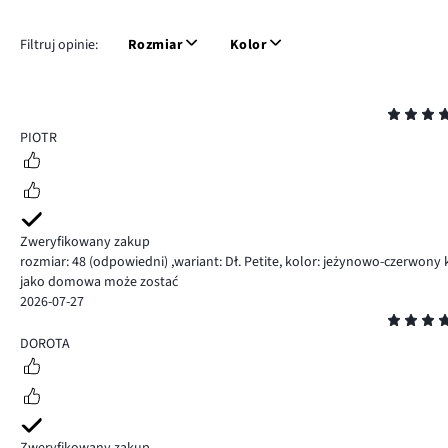
Filtruj opinie:
Rozmiar
Kolor
Ocena
4
PIOTR
Zweryfikowany zakup
rozmiar: 48
(odpowiedni)
,
wariant: Dł. Petite,
kolor: jeżynowo-czerwony
jako domowa może zostać
2026-07-27
Ocena
5
DOROTA
Zweryfikowany zakup