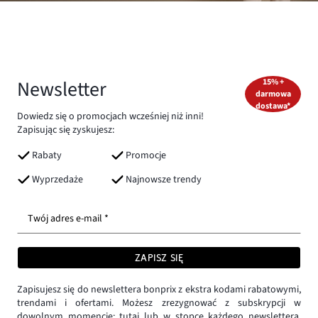
Newsletter
15% +
darmowa
dostawa*
Dowiedz się o promocjach wcześniej niż inni!
Zapisując się zyskujesz:
Rabaty
Promocje
Wyprzedaże
Najnowsze trendy
Twój adres e-mail *
ZAPISZ SIĘ
Zapisujesz się do newslettera bonprix z ekstra kodami rabatowymi,
trendami i ofertami. Możesz zrezygnować z subskrypcji w
dowolnym momencie:
tutaj
lub w stopce każdego newslettera.