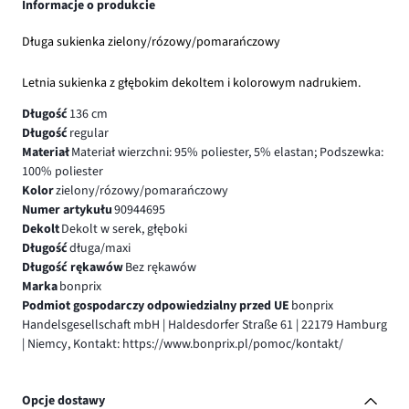
Informacje o produkcie
Długa sukienka zielony/rózowy/pomarańczowy
Letnia sukienka z głębokim dekoltem i kolorowym nadrukiem.
Długość
136 cm
Długość
regular
Materiał
Materiał wierzchni: 95% poliester, 5% elastan; Podszewka:
100% poliester
Kolor
zielony/rózowy/pomarańczowy
Numer artykułu
90944695
Dekolt
Dekolt w serek, głęboki
Długość
długa/maxi
Długość rękawów
Bez rękawów
Marka
bonprix
Podmiot gospodarczy odpowiedzialny przed UE
bonprix
Handelsgesellschaft mbH | Haldesdorfer Straße 61 | 22179 Hamburg
| Niemcy, Kontakt: https://www.bonprix.pl/pomoc/kontakt/
Opcje dostawy