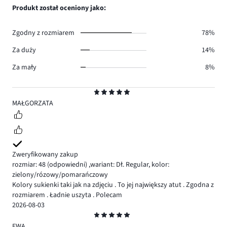
głosów
ilość
Produkt został oceniony jako:
1.
głosów
2.
Zgodny z rozmiarem
78%
Za duży
14%
Za mały
8%
Ocena
5
MAŁGORZATA
Zweryfikowany zakup
rozmiar: 48
(odpowiedni)
,
wariant: Dł. Regular,
kolor:
zielony/rózowy/pomarańczowy
Kolory sukienki taki jak na zdjęciu . To jej największy atut . Zgodna z
rozmiarem . Ładnie uszyta . Polecam
2026-08-03
Ocena
5
EWA