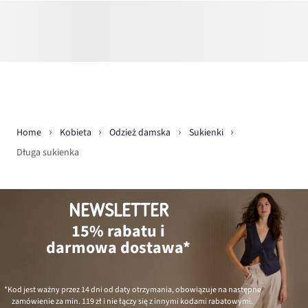
Home
Kobieta
Odzież damska
Sukienki
Długa sukienka
NEWSLETTER
15% rabatu i
darmowa dostawa*
*Kod jest ważny przez 14 dni od daty otrzymania, obowiązuje na następne
zamówienie za min.
119 zł
i nie łączy się z innymi kodami rabatowymi.