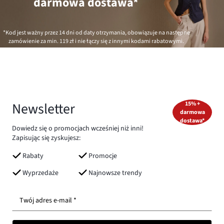
darmowa dostawa*
*Kod jest ważny przez 14 dni od daty otrzymania, obowiązuje na następne
zamówienie za min.
119 zł
i nie łączy się z innymi kodami rabatowymi.
Newsletter
15% +
darmowa
dostawa*
Dowiedz się o promocjach wcześniej niż inni!
Zapisując się zyskujesz:
Rabaty
Promocje
Wyprzedaże
Najnowsze trendy
Twój adres e-mail *