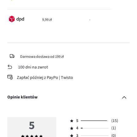
9,99 zł
-
Darmowa dostawa od 199 zł
100 dni na zwrot
Zapłać później z PayPo | Twisto
Opinie klientów
5
5
(15)
Ocena
4
(1)
5,
Ocena
ilość
3
(0)
Średnia