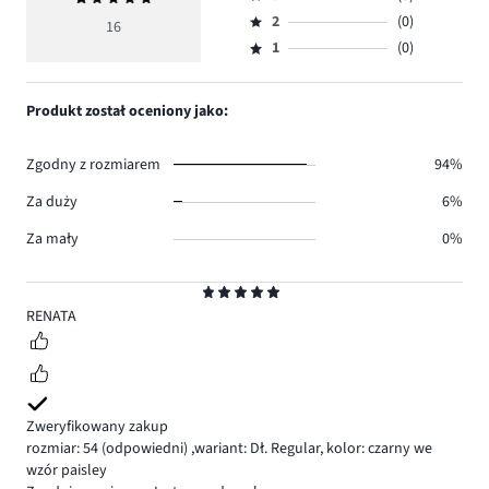
4,
Ocena
głosów
ocena
ilość
2
(0)
3,
16
Ocena
15.
5
głosów
ilość
1
(0)
2,
Ocena
1.
głosów
ilość
1,
0.
głosów
ilość
Produkt został oceniony jako:
0.
głosów
0.
Zgodny z rozmiarem
94%
Za duży
6%
Za mały
0%
Ocena
5
RENATA
Zweryfikowany zakup
rozmiar: 54
(odpowiedni)
,
wariant: Dł. Regular,
kolor: czarny we
wzór paisley