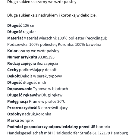
Długa sukienka czarny we wzór paisley
Długa sukienka z nadrukiem i koronką w dekolcie.
Długość
126 cm
Długość
regular
Materiał
Materiał wierzchni: 100% poliester (recyclingu);
Podszewka: 100% poliester; Koronka: 100% bawełna
Kolor
czarny we wzór paisley
Numer artykułu
93305395
Rodzaj zapięcia
Bez zapięcia
Cechy
podkreślający dekolt
Dekolt
Dekolt w serek, typowy
Długość
długość midi
Dopasowanie
Typowe w biodrach
Długość rękawów
Długi rękaw
Pielęgnacja
Pranie w pralce 30°C
Przezroczystość
Nieprześwitujący
Ozdoby
nadruk,Koronka
Marka
bonprix
Podmiot gospodarczy odpowiedzialny przed UE
bonprix
Handelsgesellschaft mbH | Haldesdorfer Straße 61 | 22179 Hamburg