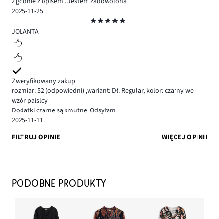
Zgodnie z opisem . Jestem zadowolona
2025-11-25
Ocena
5
JOLANTA
Zweryfikowany zakup
rozmiar: 52
(odpowiedni)
,
wariant: Dł. Regular,
kolor: czarny we
wzór paisley
Dodatki czarne są smutne. Odsyłam
2025-11-11
FILTRUJ OPINIE
WIĘCEJ OPINII
PODOBNE PRODUKTY