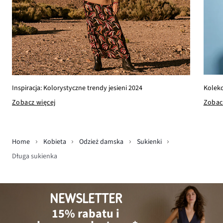
Kolekc
Inspiracja: Kolorystyczne trendy jesieni 2024
Zobac
Zobacz więcej
Home
Kobieta
Odzież damska
Sukienki
Długa sukienka
NEWSLETTER
15% rabatu i