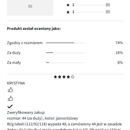
Ocena
głosów
ocena
ilość
2
(0)
3,
50
Ocena
39.
5
głosów
ilość
1
(0)
2,
Ocena
5.
głosów
ilość
1,
6.
głosów
ilość
Produkt został oceniony jako:
0.
głosów
0.
Zgodny z rozmiarem
74%
Za duży
18%
Za mały
8%
Ocena
4
KRYSTYNA
Zweryfikowany zakup
rozmiar: 44
(za duży)
,
kolor: jasnoróżowy
W/g tabeli (112/92/118) wypada 48, a zamówiony 44 jest w zasadzie