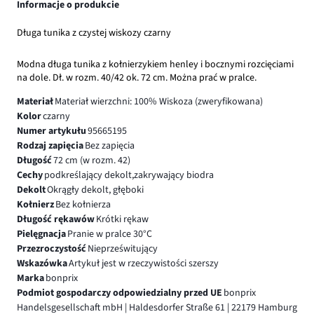
Informacje o produkcie
Długa tunika z czystej wiskozy czarny
Modna długa tunika z kołnierzykiem henley i bocznymi rozcięciami
na dole. Dł. w rozm. 40/42 ok. 72 cm. Można prać w pralce.
Materiał
Materiał wierzchni: 100% Wiskoza (zweryfikowana)
Kolor
czarny
Numer artykułu
95665195
Rodzaj zapięcia
Bez zapięcia
Długość
72 cm (w rozm. 42)
Cechy
podkreślający dekolt,zakrywający biodra
Dekolt
Okrągły dekolt, głęboki
Kołnierz
Bez kołnierza
Długość rękawów
Krótki rękaw
Pielęgnacja
Pranie w pralce 30°C
Przezroczystość
Nieprześwitujący
Wskazówka
Artykuł jest w rzeczywistości szerszy
Marka
bonprix
Podmiot gospodarczy odpowiedzialny przed UE
bonprix
Handelsgesellschaft mbH | Haldesdorfer Straße 61 | 22179 Hamburg