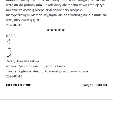
dobry ale luźny(być może weszłabym też w 42). Długość na 163cm
wzrostu-do połowy uda. Dekolt duży ale można łatwo zmniejszyć.
Rękawki zakrywają biceps-czyli dobre przy bicepsie
nietoperzowym. Materiał wygląda jak len z wiskozą-nie dla mnie ale
wszystko kwestią gustu.
2026-07-19
Ocena
5
MARIA
Zweryfikowany zakup
rozmiar: 54
(odpowiedni)
,
kolor: czarny
Trochę za głęboki dekolt i to nawet przy dużym biuście.
2026-07-19
FILTRUJ OPINIE
WIĘCEJ OPINII