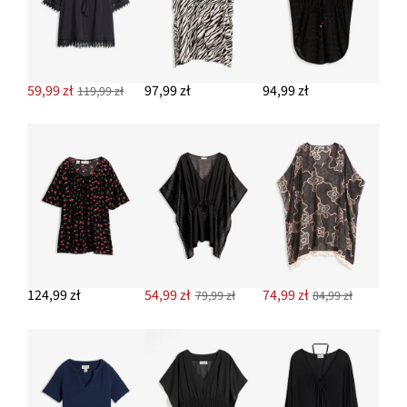
DODAJ DO KOSZYKA
Kolczyki kółka z mosiądzu
97,99 zł
59,99 zł
97,99 zł
94,99 zł
119,99 zł
DODAJ DO KOSZYKA
Skarpetki z bawełną organiczną (10 par)
62,99 zł
DODAJ DO KOSZYKA
124,99 zł
54,99 zł
74,99 zł
79,99 zł
84,99 zł