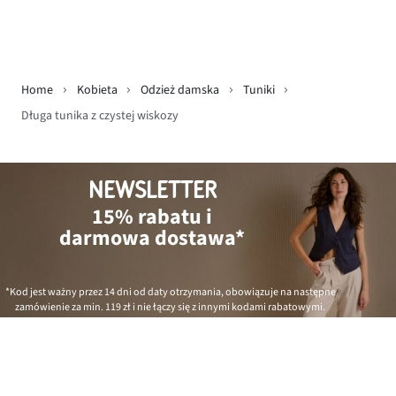
Home
Kobieta
Odzież damska
Tuniki
Długa tunika z czystej wiskozy
NEWSLETTER
15% rabatu i
darmowa dostawa*
*Kod jest ważny przez 14 dni od daty otrzymania, obowiązuje na następne
zamówienie za min.
119 zł
i nie łączy się z innymi kodami rabatowymi.