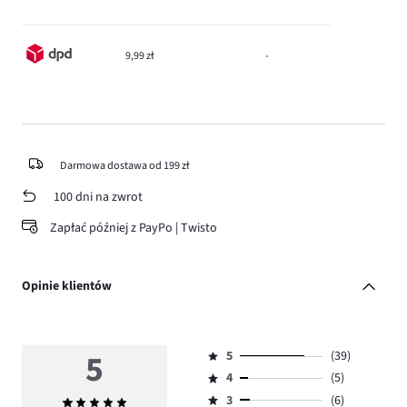
9,99 zł
-
Darmowa dostawa od 199 zł
100 dni na zwrot
Zapłać później z PayPo | Twisto
Opinie klientów
5
5
(39)
Ocena
4
(5)
5,
Ocena
ilość
3
(6)
Średnia
4,