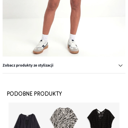
Zobacz produkty ze stylizacji
Szorty z gumką w talii z wiskozy
64,99 zł
PODOBNE PRODUKTY
DODAJ DO KOSZYKA
Sneakersy
109,99 zł