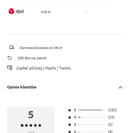
9,99 zł
-
Darmowa dostawa od 199 zł
100 dni na zwrot
Zapłać później z PayPo | Twisto
Opinie klientów
5
5
(192)
Ocena
4
(15)
5,
Ocena
ilość
3
(5)
Średnia
4,
Ocena
głosów
ocena
ilość
2
(4)