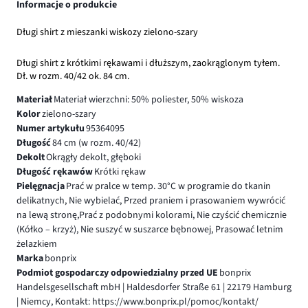
Informacje o produkcie
Długi shirt z mieszanki wiskozy zielono-szary
Długi shirt z krótkimi rękawami i dłuższym, zaokrąglonym tyłem.
Dł. w rozm. 40/42 ok. 84 cm.
Materiał
Materiał wierzchni: 50% poliester, 50% wiskoza
Kolor
zielono-szary
Numer artykułu
95364095
Długość
84 cm (w rozm. 40/42)
Dekolt
Okrągły dekolt, głęboki
Długość rękawów
Krótki rękaw
Pielęgnacja
Prać w pralce w temp. 30°C w programie do tkanin
delikatnych, Nie wybielać, Przed praniem i prasowaniem wywrócić
na lewą stronę,Prać z podobnymi kolorami, Nie czyścić chemicznie
(Kółko – krzyż), Nie suszyć w suszarce bębnowej, Prasować letnim
żelazkiem
Marka
bonprix
Podmiot gospodarczy odpowiedzialny przed UE
bonprix
Handelsgesellschaft mbH | Haldesdorfer Straße 61 | 22179 Hamburg
| Niemcy, Kontakt: https://www.bonprix.pl/pomoc/kontakt/