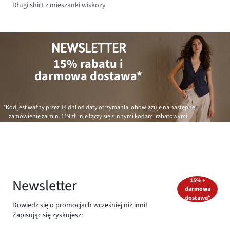
Długi shirt z mieszanki wiskozy
NEWSLETTER
15% rabatu i
darmowa dostawa*
*Kod jest ważny przez 14 dni od daty otrzymania, obowiązuje na następne
zamówienie za min.
119 zł
i nie łączy się z innymi kodami rabatowymi.
Newsletter
15% +
darmowa
dostawa*
Dowiedz się o promocjach wcześniej niż inni!
Zapisując się zyskujesz: