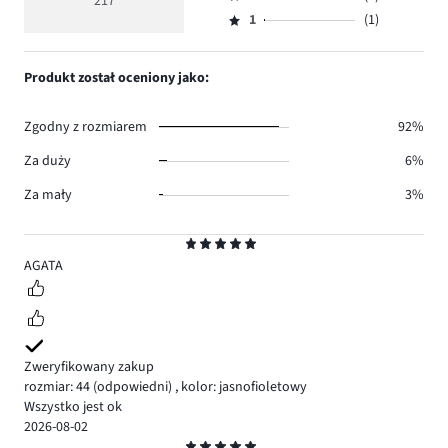
3,
217
Ocena
192.
5
głosów
ilość
1
(1)
2,
Ocena
15.
głosów
ilość
1,
5.
głosów
ilość
Produkt został oceniony jako:
4.
głosów
1.
Zgodny z rozmiarem
92%
Za duży
6%
Za mały
3%
Ocena
5
AGATA
Zweryfikowany zakup
rozmiar: 44
(odpowiedni)
,
kolor: jasnofioletowy
Wszystko jest ok
2026-08-02
Ocena