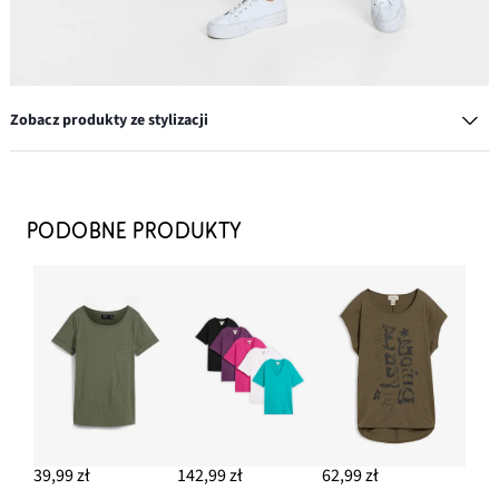
Zobacz produkty ze stylizacji
Bawełniana torba shopper o strukturalnym wyglądzie
97,99 zł
PODOBNE PRODUKTY
DODAJ DO KOSZYKA
Szorty muślinowe
79,99 zł
DODAJ DO KOSZYKA
Kolczyki kółka
64,99 zł
39,99 zł
142,99 zł
62,99 zł
DODAJ DO KOSZYKA