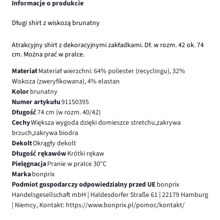
Informacje o produkcie
Długi shirt z wiskozą brunatny
Atrakcyjny shirt z dekoracyjnymi zakładkami. Dł. w rozm. 42 ok. 74
cm. Można prać w pralce.
Materiał
Materiał wierzchni: 64% poliester (recyclingu), 32%
Wiskoza (zweryfikowana), 4% elastan
Kolor
brunatny
Numer artykułu
91150395
Długość
74 cm (w rozm. 40/42)
Cechy
Większa wygoda dzięki domieszce stretchu,zakrywa
brzuch,zakrywa biodra
Dekolt
Okrągły dekolt
Długość rękawów
Krótki rękaw
Pielęgnacja
Pranie w pralce 30°C
Marka
bonprix
Podmiot gospodarczy odpowiedzialny przed UE
bonprix
Handelsgesellschaft mbH | Haldesdorfer Straße 61 | 22179 Hamburg
| Niemcy, Kontakt: https://www.bonprix.pl/pomoc/kontakt/