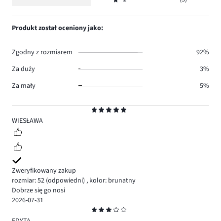
2,
Ocena
16.
głosów
ilość
1,
10.
głosów
ilość
Produkt został oceniony jako:
4.
głosów
3.
Zgodny z rozmiarem
92%
Za duży
3%
Za mały
5%
Ocena
5
WIESŁAWA
Zweryfikowany zakup
rozmiar: 52
(odpowiedni)
,
kolor: brunatny
Dobrze się go nosi
2026-07-31
Ocena
3