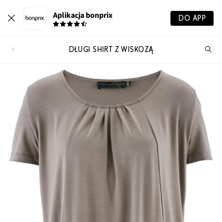
Aplikacja bonprix
DO APP
DŁUGI SHIRT Z WISKOZĄ
Szu
pr