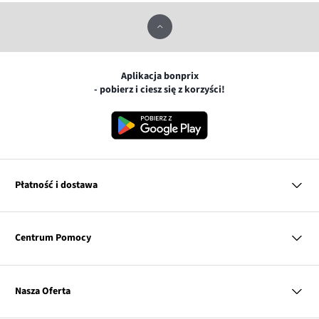
Aplikacja bonprix
- pobierz i ciesz się z korzyści!
Płatność i dostawa
MasterCard
Centrum Pomocy
Płatność online (PayU)
VISA
BLIK
Pytania i odpowiedzi
Google pay
Dostawa i płatność
Nasza Oferta
Zwroty i reklamacje
Apple pay
Pierwszy darmowy zwrot
PayPo