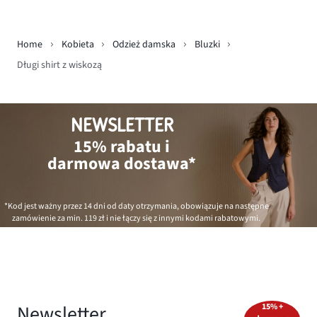
Home
Kobieta
Odzież damska
Bluzki
Długi shirt z wiskozą
NEWSLETTER
15% rabatu i
darmowa dostawa*
*Kod jest ważny przez 14 dni od daty otrzymania, obowiązuje na następne
zamówienie za min.
119 zł
i nie łączy się z innymi kodami rabatowymi.
Newsletter
15% +