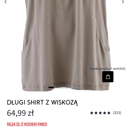
[node-product-wishlist]
DŁUGI SHIRT Z WISKOZĄ
64,99 zł
(333)
55,24 zł z kodem FINED