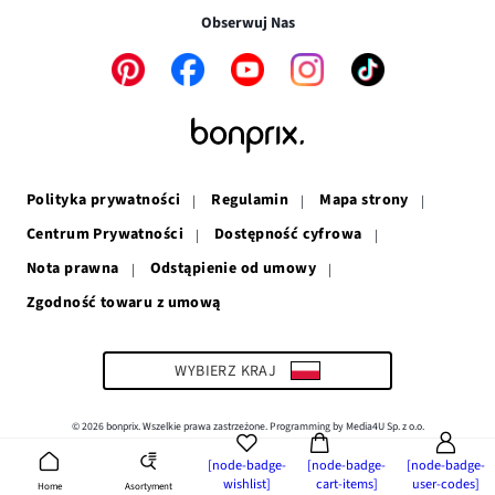
w
nowym
oknie
Obserwuj Nas
nowym
oknie
oknie
Link
Link
Link
Link
Link
otwiera
otwiera
otwiera
otwiera
otwiera
się
się
się
się
się
w
w
w
w
w
nowym
nowym
nowym
nowym
nowym
oknie
oknie
oknie
oknie
oknie
Polityka prywatności
Regulamin
Mapa strony
Centrum Prywatności
Dostępność cyfrowa
Nota prawna
Odstąpienie od umowy
Zgodność towaru z umową
Link
otwiera
się
w
WYBIERZ KRAJ
nowym
oknie
© 2026 bonprix. Wszelkie prawa zastrzeżone. Programming by Media4U Sp. z o.o.
[node-badge-
[node-badge-
[node-badge-
wishlist]
cart-items]
user-codes]
Asortyment
Home