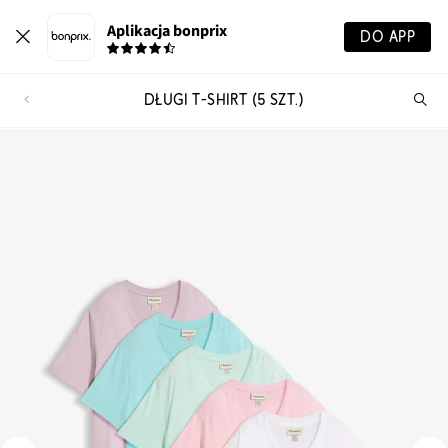
Aplikacja bonprix
DO APP
DŁUGI T-SHIRT (5 SZT.)
Szu
pr