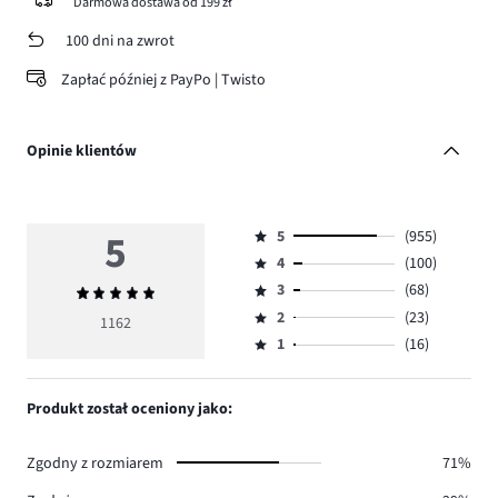
Darmowa dostawa od 199 zł
100 dni na zwrot
Zapłać później z PayPo | Twisto
Opinie klientów
5
5
(955)
Ocena
4
(100)
5,
Ocena
ilość
3
(68)
Średnia
4,
Ocena
głosów
ocena
ilość
2
(23)
3,
1162
Ocena
955.
5
głosów
ilość
1
(16)
2,
Ocena
100.
głosów
ilość
1,
68.
głosów
ilość
Produkt został oceniony jako:
23.
głosów
16.
Zgodny z rozmiarem
71%