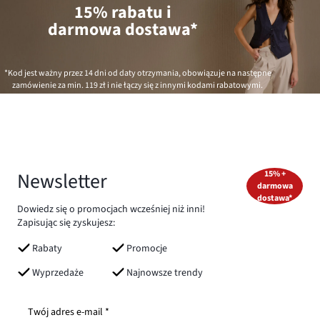
15% rabatu i
darmowa dostawa*
*Kod jest ważny przez 14 dni od daty otrzymania, obowiązuje na następne
zamówienie za min.
119 zł
i nie łączy się z innymi kodami rabatowymi.
Newsletter
15% +
darmowa
dostawa*
Dowiedz się o promocjach wcześniej niż inni!
Zapisując się zyskujesz:
Rabaty
Promocje
Wyprzedaże
Najnowsze trendy
Twój adres e-mail *