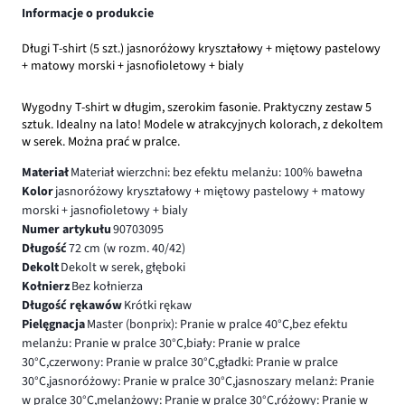
Informacje o produkcie
Długi T-shirt (5 szt.) jasnoróżowy kryształowy + miętowy pastelowy
+ matowy morski + jasnofioletowy + bialy
Wygodny T-shirt w długim, szerokim fasonie. Praktyczny zestaw 5
sztuk. Idealny na lato! Modele w atrakcyjnych kolorach, z dekoltem
w serek. Można prać w pralce.
Materiał
Materiał wierzchni: bez efektu melanżu: 100% bawełna
Kolor
jasnoróżowy kryształowy + miętowy pastelowy + matowy
morski + jasnofioletowy + bialy
Numer artykułu
90703095
Długość
72 cm (w rozm. 40/42)
Dekolt
Dekolt w serek, głęboki
Kołnierz
Bez kołnierza
Długość rękawów
Krótki rękaw
Pielęgnacja
Master (bonprix): Pranie w pralce 40°C,bez efektu
melanżu: Pranie w pralce 30°C,biały: Pranie w pralce
30°C,czerwony: Pranie w pralce 30°C,gładki: Pranie w pralce
30°C,jasnoróżowy: Pranie w pralce 30°C,jasnoszary melanż: Pranie
w pralce 30°C,melanżowy: Pranie w pralce 30°C,różowy: Pranie w