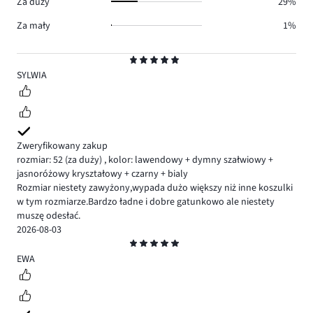
Za duży
29%
Za mały
1%
Ocena
5
SYLWIA
Zweryfikowany zakup
rozmiar: 52
(za duży)
,
kolor: lawendowy + dymny szałwiowy +
jasnoróżowy kryształowy + czarny + bialy
Rozmiar niestety zawyżony,wypada dużo większy niż inne koszulki
w tym rozmiarze.Bardzo ładne i dobre gatunkowo ale niestety
muszę odesłać.
2026-08-03
Ocena
5
EWA