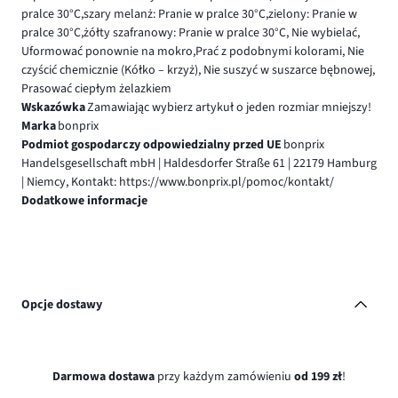
pralce 30°C,szary melanż: Pranie w pralce 30°C,zielony: Pranie w
pralce 30°C,żółty szafranowy: Pranie w pralce 30°C, Nie wybielać,
Uformować ponownie na mokro,Prać z podobnymi kolorami, Nie
czyścić chemicznie (Kółko – krzyż), Nie suszyć w suszarce bębnowej,
Prasować ciepłym żelazkiem
Wskazówka
Zamawiając wybierz artykuł o jeden rozmiar mniejszy!
Marka
bonprix
Podmiot gospodarczy odpowiedzialny przed UE
bonprix
Handelsgesellschaft mbH | Haldesdorfer Straße 61 | 22179 Hamburg
| Niemcy, Kontakt: https://www.bonprix.pl/pomoc/kontakt/
Dodatkowe informacje
Opcje dostawy
Darmowa dostawa
przy każdym zamówieniu
od 199 zł
!