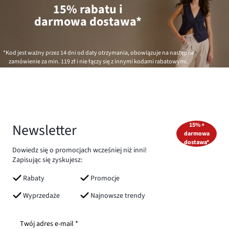
15% rabatu i
darmowa dostawa*
*Kod jest ważny przez 14 dni od daty otrzymania, obowiązuje na następne
zamówienie za min.
119 zł
i nie łączy się z innymi kodami rabatowymi.
Newsletter
15% +
darmowa
dostawa*
Dowiedz się o promocjach wcześniej niż inni!
Zapisując się zyskujesz:
Rabaty
Promocje
Wyprzedaże
Najnowsze trendy
Twój adres e-mail *