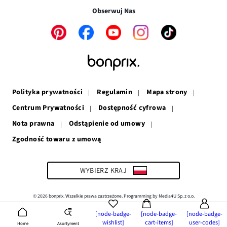
w
nowym
oknie
Obserwuj Nas
nowym
oknie
oknie
Link
Link
Link
Link
Link
otwiera
otwiera
otwiera
otwiera
otwiera
się
się
się
się
się
w
w
w
w
w
nowym
nowym
nowym
nowym
nowym
oknie
oknie
oknie
oknie
oknie
Polityka prywatności
Regulamin
Mapa strony
Centrum Prywatności
Dostępność cyfrowa
Nota prawna
Odstąpienie od umowy
Zgodność towaru z umową
Link
otwiera
się
w
WYBIERZ KRAJ
nowym
oknie
© 2026 bonprix. Wszelkie prawa zastrzeżone. Programming by Media4U Sp. z o.o.
[node-badge-
[node-badge-
[node-badge-
wishlist]
cart-items]
user-codes]
Asortyment
Home