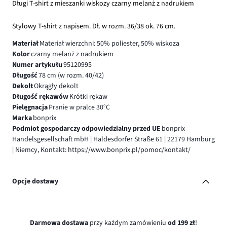
Długi T-shirt z mieszanki wiskozy czarny melanż z nadrukiem
Stylowy T-shirt z napisem. Dł. w rozm. 36/38 ok. 76 cm.
Materiał
Materiał wierzchni: 50% poliester, 50% wiskoza
Kolor
czarny melanż z nadrukiem
Numer artykułu
95120995
Długość
78 cm (w rozm. 40/42)
Dekolt
Okrągły dekolt
Długość rękawów
Krótki rękaw
Pielęgnacja
Pranie w pralce 30°C
Marka
bonprix
Podmiot gospodarczy odpowiedzialny przed UE
bonprix
Handelsgesellschaft mbH | Haldesdorfer Straße 61 | 22179 Hamburg
| Niemcy, Kontakt: https://www.bonprix.pl/pomoc/kontakt/
Opcje dostawy
Darmowa dostawa
przy każdym zamówieniu
od 199 zł
!