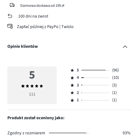
Darmowa dostawa od 199 zł
100 dni na zwrot
Zapłać później z PayPo | Twisto
Opinie klientów
5
5
(96)
Ocena
4
(10)
5,
Ocena
ilość
3
(3)
Średnia
4,
Ocena
głosów
ocena
ilość
2
(1)
3,
111
Ocena
96.
5
głosów
ilość
1
(1)
2,
Ocena
10.
głosów
ilość
1,
3.
głosów
ilość
Produkt został oceniony jako:
1.
głosów
1.
Zgodny z rozmiarem
93%