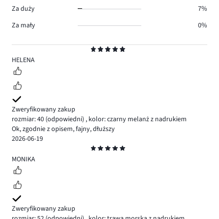
Za duży
7%
Za mały
0%
Ocena
5
HELENA
Zweryfikowany zakup
rozmiar: 40
(odpowiedni)
,
kolor: czarny melanż z nadrukiem
Ok, zgodnie z opisem, fajny, dłuższy
2026-06-19
Ocena
5
MONIKA
Zweryfikowany zakup
rozmiar: 52
(odpowiedni)
,
kolor: trawa morska z nadrukiem