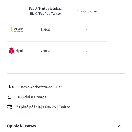
PayU / Karta płatnicza
Przy odbiorze
BLIK / PayPo / Twisto
9,99 zł
-
9,99 zł
-
Darmowa dostawa od 199 zł
100 dni na zwrot
Zapłać później z PayPo | Twisto
Opinie klientów