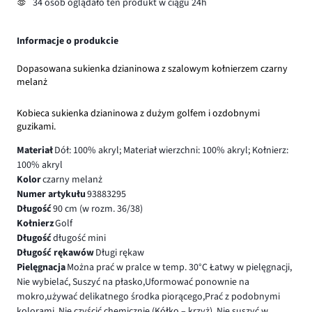
34 osób oglądało ten produkt w ciągu 24h
Informacje o produkcie
Dopasowana sukienka dzianinowa z szalowym kołnierzem czarny
melanż
Kobieca sukienka dzianinowa z dużym golfem i ozdobnymi
guzikami.
Materiał
Dół: 100% akryl; Materiał wierzchni: 100% akryl; Kołnierz:
100% akryl
Kolor
czarny melanż
Numer artykułu
93883295
Długość
90 cm (w rozm. 36/38)
Kołnierz
Golf
Długość
długość mini
Długość rękawów
Długi rękaw
Pielęgnacja
Można prać w pralce w temp. 30°C Łatwy w pielęgnacji,
Nie wybielać, Suszyć na płasko,Uformować ponownie na
mokro,używać delikatnego środka piorącego,Prać z podobnymi
kolorami, Nie czyścić chemicznie (Kółko – krzyż), Nie suszyć w