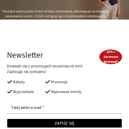
*Kod jest ważny przez 14 dni od daty otrzymania, obowiązuje na następne
zamówienie za min.
119 zł
i nie łączy się z innymi kodami rabatowymi.
Newsletter
15% +
darmowa
dostawa*
Dowiedz się o promocjach wcześniej niż inni!
Zapisując się zyskujesz:
Rabaty
Promocje
Wyprzedaże
Najnowsze trendy
Twój adres e-mail *
ZAPISZ SIĘ