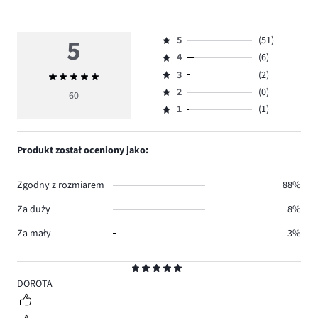
5
5
(51)
Ocena
4
(6)
5,
Ocena
ilość
3
(2)
Średnia
4,
Ocena
głosów
ocena
ilość
2
(0)
3,
60
Ocena
51.
5
głosów
ilość
1
(1)
2,
Ocena
6.
głosów
ilość
1,
2.
głosów
ilość
Produkt został oceniony jako:
0.
głosów
1.
Zgodny z rozmiarem
88%
Za duży
8%
Za mały
3%
Ocena
5
DOROTA