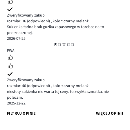
Zweryfikowany zakup
rozmiar: 36
(odpowiedni)
,
kolor: czarny melanż
Sukienka ładna brak guzika zapasowego w torebce na to
przeznaczonej.
2026-07-25
Ocena
1
EWA
Zweryfikowany zakup
rozmiar: 40
(odpowiedni)
,
kolor: czarny melanż
niestety sukienka nie warta tej ceny. to zwykła szmatka. nie
polecam.
2025-12-22
FILTRUJ OPINIE
WIĘCEJ OPINII