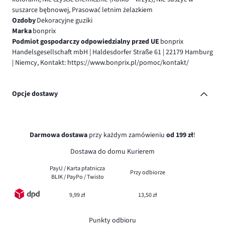
suszarce bębnowej, Prasować letnim żelazkiem
Ozdoby
Dekoracyjne guziki
Marka
bonprix
Podmiot gospodarczy odpowiedzialny przed UE
bonprix
Handelsgesellschaft mbH | Haldesdorfer Straße 61 | 22179 Hamburg
| Niemcy, Kontakt: https://www.bonprix.pl/pomoc/kontakt/
Opcje dostawy
Darmowa dostawa
przy każdym zamówieniu
od 199 zł
!
Dostawa do domu Kurierem
PayU / Karta płatnicza
Przy odbiorze
BLIK / PayPo / Twisto
9,99 zł
13,50 zł
Punkty odbioru