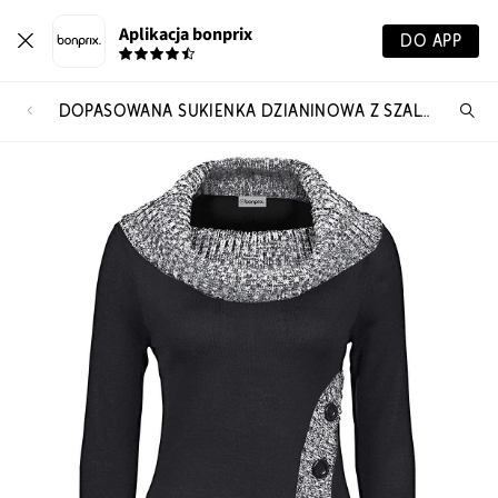
Aplikacja bonprix
DO APP
DOPASOWANA SUKIENKA DZIANINOWA Z SZALOWYM KOŁNIERZEM
Szu
pr