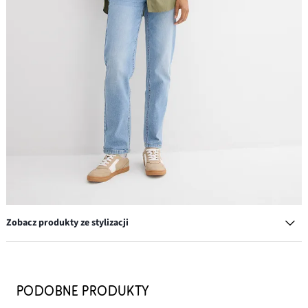
Zobacz produkty ze stylizacji
Koszulka z grubego dżerseju, z rękawami 3/4, z czystej
bawełny
PODOBNE PRODUKTY
29,99 zł