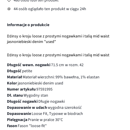
480 osób lubi ten produkt
44 osób oglądało ten produkt w ciągu 24h
Informacje o produkcie
Dżinsy o kroju loose z prostymi nogawkami i talią mid waist
jasnoniebieski denim "used"
Dżinsy o kroju loose z prostymi nogawkami i talią mid waist
Długość wewn. nogawki
71.5 cm w rozm. 42
Długość
petite
Materiał
Materiał wierzchni: 99% bawełna, 1% elastan
Kolor
jasnoniebieski denim used
Numer artykułu
97591995
Dł. stanu
Wygodny stan
Długość nogawki
Długie nogawki
Dopasowanie w udach
wygodna szerokość
Dopasowanie
Loose Fit, Typowe w biodrach
Pielęgnacja
Pranie w pralce 30°C
Fason
Fason "loose-fit"