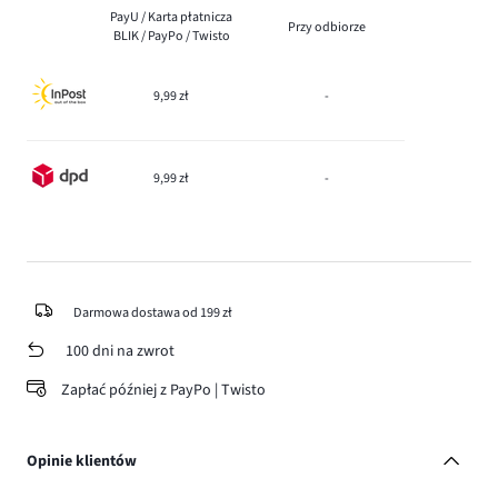
PayU / Karta płatnicza
Przy odbiorze
BLIK / PayPo / Twisto
9,99 zł
-
9,99 zł
-
Darmowa dostawa od 199 zł
100 dni na zwrot
Zapłać później z PayPo | Twisto
Opinie klientów