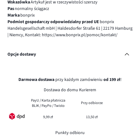
Wskazówka
Artykuł jest w rzeczywistości szerszy
Pas
normalny ściągacz
Marka
bonprix
Podmiot gospodarczy odpowiedzialny przed UE
bonprix
Handelsgesellschaft mbH | Haldesdorfer Straße 61 | 22179 Hamburg
| Niemcy, Kontakt: https://www.bonprix.pl/pomoc/kontakt/
Opcje dostawy
Darmowa dostawa
przy każdym zamówieniu
od 199 zł
!
Dostawa do domu Kurierem
PayU / Karta płatnicza
Przy odbiorze
BLIK / PayPo / Twisto
9,99 zł
13,50 zł
Punkty odbioru