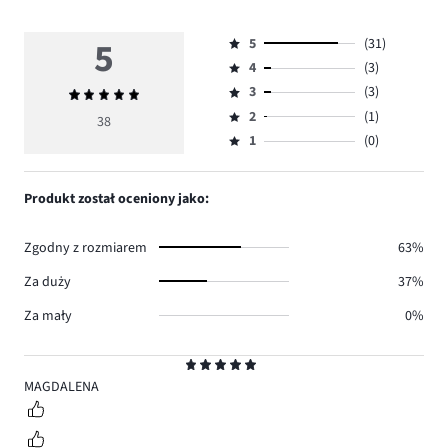
5
5
(31)
Ocena
4
(3)
5,
Ocena
ilość
3
(3)
Średnia
4,
Ocena
głosów
ocena
ilość
2
(1)
3,
38
Ocena
31.
5
głosów
ilość
1
(0)
2,
Ocena
3.
głosów
ilość
1,
3.
głosów
ilość
Produkt został oceniony jako:
1.
głosów
0.
Zgodny z rozmiarem
63%
Za duży
37%
Za mały
0%
Ocena
5
MAGDALENA