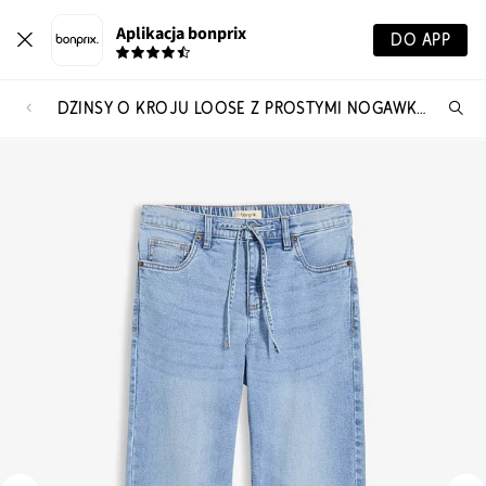
Aplikacja bonprix
DO APP
DŻINSY O KROJU LOOSE Z PROSTYMI NOGAWKAMI I TALIĄ MID WAIST
Szu
pr