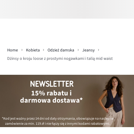
Home
Kobieta
Odzież damska
Jeansy
Dżinsy o kroju loose z prostymi nogawkami i talią mid waist
NEWSLETTER
15% rabatu i
darmowa dostawa*
*Kod jest ważny przez 14 dni od daty otrzymania, obowiązuje na następne
zamówienie za min.
119 zł
i nie łączy się z innymi kodami rabatowymi.