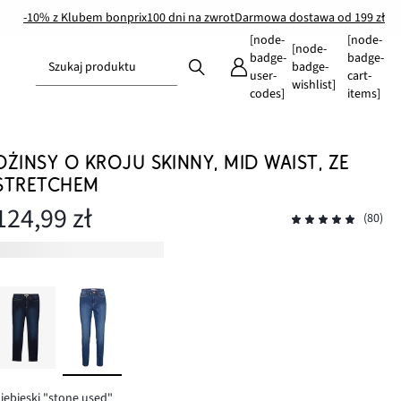
-10% z Klubem bonprix
100 dni na zwrot
Darmowa dostawa od 199 zł
[node-
[node-
[node-
badge-
badge-
Szukaj produktu
badge-
user-
cart-
wishlist]
codes]
items]
DŻINSY O KROJU SKINNY, MID WAIST, ZE
STRETCHEM
124,99 zł
(80)
iebieski "stone used"