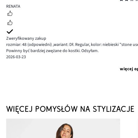
2
RENATA
Zweryfikowany zakup
rozmiar: 48
(odpowiedni)
,
wariant: Dł. Regular,
kolor: niebieski "stone u
Powinny być bardziej zwężane do kostki. Odsyłam.
2026-03-23
więcej o
WIĘCEJ POMYSŁÓW NA STYLIZACJE