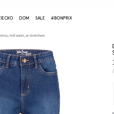
ZIECKO
DOM
SALE
#BONPRIX
kinny, mid waist, ze stretchem
n