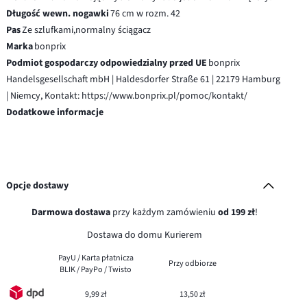
Długość wewn. nogawki
76 cm w rozm. 42
Pas
Ze szlufkami,normalny ściągacz
Marka
bonprix
Podmiot gospodarczy odpowiedzialny przed UE
bonprix
Handelsgesellschaft mbH | Haldesdorfer Straße 61 | 22179 Hamburg
| Niemcy, Kontakt: https://www.bonprix.pl/pomoc/kontakt/
Dodatkowe informacje
Opcje dostawy
Darmowa dostawa
przy każdym zamówieniu
od 199 zł
!
Dostawa do domu Kurierem
PayU / Karta płatnicza
Przy odbiorze
BLIK / PayPo / Twisto
9,99 zł
13,50 zł