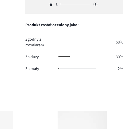
68.
głosów
ilość
1
(1)
2,
Ocena
7.
głosów
ilość
1,
0.
głosów
ilość
4.
głosów
Produkt został oceniony jako:
1.
Zgodny z
68%
rozmiarem
Za duży
30%
Za mały
2%