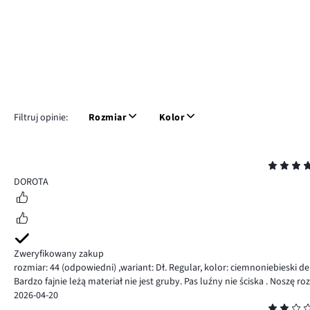
Filtruj opinie:
Rozmiar
Kolor
Ocena
5
DOROTA
Zweryfikowany zakup
rozmiar: 44
(odpowiedni)
,
wariant: Dł. Regular,
kolor: ciemnoniebieski d
Bardzo fajnie leżą materiał nie jest gruby. Pas luźny nie ściska . Noszę ro
2026-04-20
Ocena