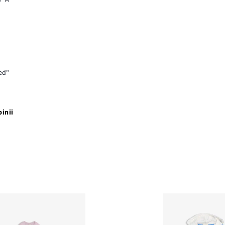
sed"
pinii