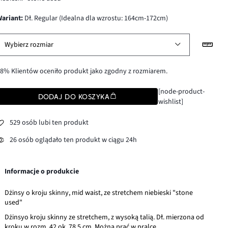
wariant
:
Dł. Regular (Idealna dla wzrostu: 164cm-172cm)
Wybierz rozmiar
8% Klientów oceniło produkt jako zgodny z rozmiarem.
[node-product-
DODAJ DO KOSZYKA
wishlist]
529 osób lubi ten produkt
26 osób oglądało ten produkt w ciągu 24h
Informacje o produkcie
Dżinsy o kroju skinny, mid waist, ze stretchem niebieski "stone
used"
Dżinsyo kroju skinny ze stretchem, z wysoką talią. Dł. mierzona od
kroku w rozm. 42 ok. 78,5 cm. Można prać w pralce.