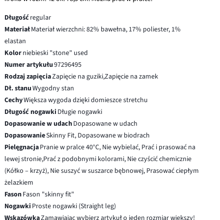
Długość
regular
Materiał
Materiał wierzchni: 82% bawełna, 17% poliester, 1%
elastan
Kolor
niebieski "stone" used
Numer artykułu
97296495
Rodzaj zapięcia
Zapięcie na guziki,Zapięcie na zamek
Dł. stanu
Wygodny stan
Cechy
Większa wygoda dzięki domieszce stretchu
Długość nogawki
Długie nogawki
Dopasowanie w udach
Dopasowane w udach
Dopasowanie
Skinny Fit, Dopasowane w biodrach
Pielęgnacja
Pranie w pralce 40°C, Nie wybielać, Prać i prasować na
lewej stronie,Prać z podobnymi kolorami, Nie czyścić chemicznie
(Kółko – krzyż), Nie suszyć w suszarce bębnowej, Prasować ciepłym
żelazkiem
Fason
Fason "skinny fit"
Nogawki
Proste nogawki (Straight leg)
Wskazówka
Zamawiając wybierz artykuł o jeden rozmiar większy!