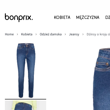
KOBIETA
MĘŻCZYZNA
D
Home
Kobieta
Odzież damska
Jeansy
Dżinsy o kroju s