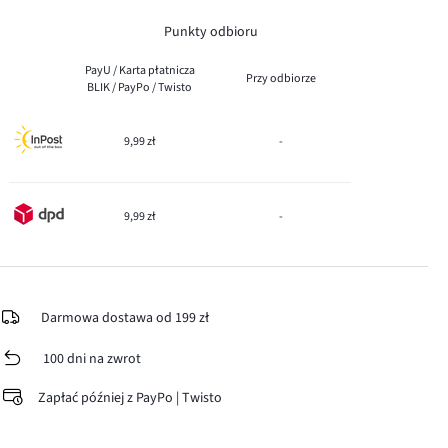
Punkty odbioru
PayU / Karta płatnicza
Przy odbiorze
BLIK / PayPo / Twisto
9,99 zł
-
9,99 zł
-
Darmowa dostawa od 199 zł
100 dni na zwrot
Zapłać później z PayPo | Twisto