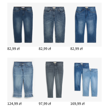
DODAJ DO KOSZYKA
Top w prążek z czystej bawełny
32,99 zł
DODAJ DO KOSZYKA
Bluzka jeansowa z rękawami bufkami, bawełna
127,99 zł
82,99 zł
82,99 zł
82,99 zł
DODAJ DO KOSZYKA
Kolczyki wkrętki w kształcie kwiatków
34,99 zł
DODAJ DO KOSZYKA
124,99 zł
97,99 zł
169,99 zł