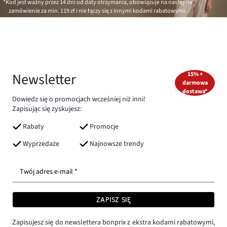
*Kod jest ważny przez 14 dni od daty otrzymania, obowiązuje na następne
zamówienie za min.
119 zł
i nie łączy się z innymi kodami rabatowymi.
Newsletter
15% +
darmowa
dostawa*
Dowiedz się o promocjach wcześniej niż inni!
Zapisując się zyskujesz:
Rabaty
Promocje
Wyprzedaże
Najnowsze trendy
Twój adres e-mail *
ZAPISZ SIĘ
Zapisujesz się do newslettera bonprix z ekstra kodami rabatowymi,