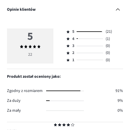
Opinie klientów
5
5
(21)
Ocena
4
(1)
5,
Ocena
ilość
3
(0)
Średnia
4,
Ocena
głosów
ocena
ilość
2
(0)
3,
22
Ocena
21.
5
głosów
ilość
1
(0)
2,
Ocena
1.
głosów
ilość
1,
0.
głosów
ilość
Produkt został oceniony jako:
0.
głosów
0.
Zgodny z rozmiarem
91%
Za duży
9%
Za mały
0%
Ocena