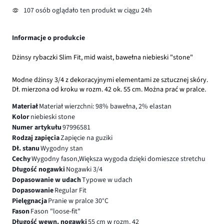
107 osób oglądało ten produkt w ciągu 24h
Informacje o produkcie
Dżinsy rybaczki Slim Fit, mid waist, bawełna niebieski "stone"
Modne dżinsy 3/4 z dekoracyjnymi elementami ze sztucznej skóry.
Dł. mierzona od kroku w rozm. 42 ok. 55 cm. Można prać w pralce.
Materiał
Materiał wierzchni: 98% bawełna, 2% elastan
Kolor
niebieski stone
Numer artykułu
97996581
Rodzaj zapięcia
Zapięcie na guziki
Dł. stanu
Wygodny stan
Cechy
Wygodny fason,Większa wygoda dzięki domieszce stretchu
Długość nogawki
Nogawki 3/4
Dopasowanie w udach
Typowe w udach
Dopasowanie
Regular Fit
Pielęgnacja
Pranie w pralce 30°C
Fason
Fason "loose-fit"
Długość wewn. nogawki
55 cm w rozm. 42