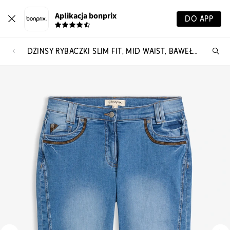
Aplikacja bonprix
DO APP
DŻINSY RYBACZKI SLIM FIT, MID WAIST, BAWEŁNA
Szu
pr