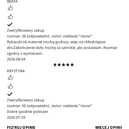
4
BEATA
Zweryfikowany zakup
rozmiar: 38
(odpowiedni)
,
kolor: niebieski "stone"
Rybaczki ok.material trochę grubszy ,więc na chłodniejsze
dni.Zakończenie dołu trochę za szerokie ,ale zostawiam .Rozmiar
zgodny z wymiarami .
2026-08-04
Ocena
5
KRYSTYNA
Zweryfikowany zakup
rozmiar: 50
(odpowiedni)
,
kolor: niebieski "stone"
Dobre spodnie polecam
2026-07-29
FILTRUJ OPINIE
WIĘCEJ OPINII