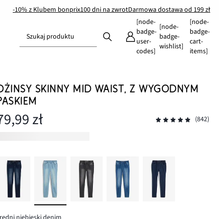
-10% z Klubem bonprix
100 dni na zwrot
Darmowa dostawa od 199 zł
[node-
[node-
[node-
badge-
badge-
Szukaj produktu
badge-
user-
cart-
wishlist]
codes]
items]
DŻINSY SKINNY MID WAIST, Z WYGODNYM
PASKIEM
79,99 zł
(842)
redni niebieski denim