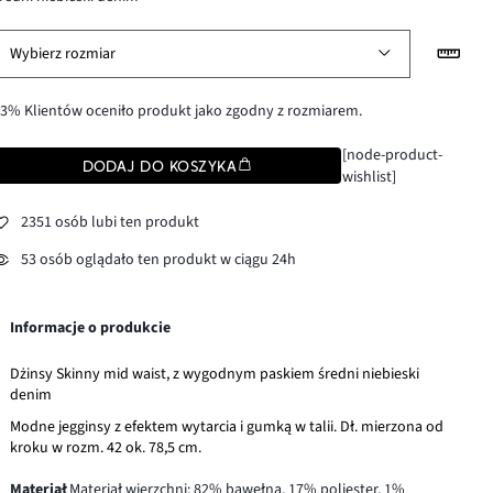
Wybierz rozmiar
3% Klientów oceniło produkt jako zgodny z rozmiarem.
[node-product-
DODAJ DO KOSZYKA
wishlist]
2351 osób lubi ten produkt
53 osób oglądało ten produkt w ciągu 24h
Informacje o produkcie
Dżinsy Skinny mid waist, z wygodnym paskiem średni niebieski
denim
Modne jegginsy z efektem wytarcia i gumką w talii. Dł. mierzona od
kroku w rozm. 42 ok. 78,5 cm.
Materiał
Materiał wierzchni: 82% bawełna, 17% poliester, 1%