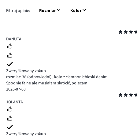
Filtruj opinie:
Rozmiar
Kolor
Ocena
4
DANUTA
Zweryfikowany zakup
rozmiar: 38
(odpowiedni)
,
kolor: ciemnoniebieski denim
Spodnie fajne ale musiałam skrócić, polecam
2026-07-08
Ocena
5
JOLANTA
Zweryfikowany zakup