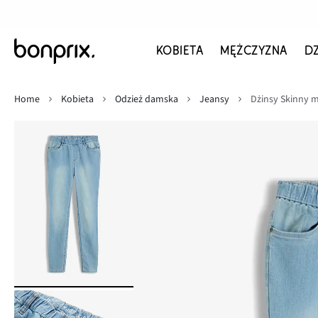
KOBIETA
MĘŻCZYZNA
D
Home
Kobieta
Odzież damska
Jeansy
Dżinsy Skinny 