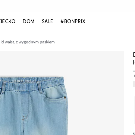
ZIECKO
DOM
SALE
#BONPRIX
mid waist, z wygodnym paskiem
ś