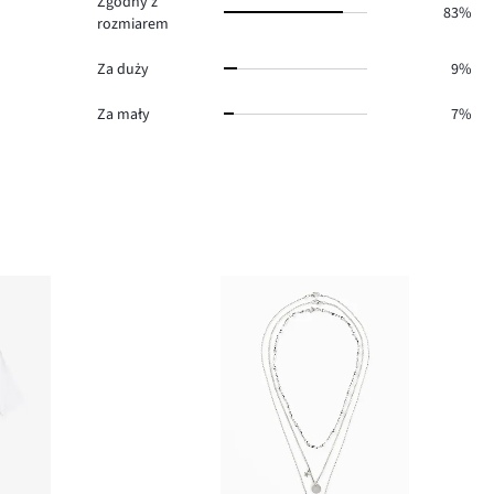
Zgodny z
83%
rozmiarem
Za duży
9%
Za mały
7%