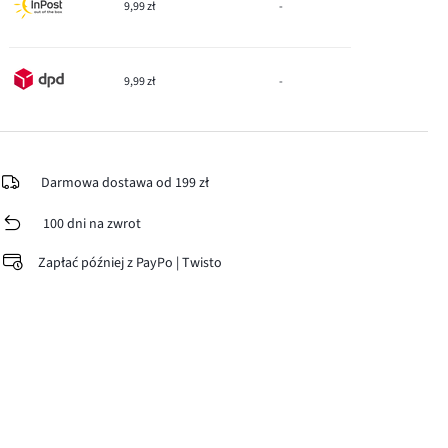
9,99 zł
-
9,99 zł
-
Darmowa dostawa od 199 zł
100 dni na zwrot
Zapłać później z PayPo | Twisto