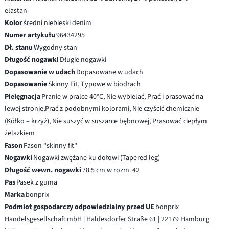
elastan
Kolor
średni niebieski denim
Numer artykułu
96434295
Dł. stanu
Wygodny stan
Długość nogawki
Długie nogawki
Dopasowanie w udach
Dopasowane w udach
Dopasowanie
Skinny Fit, Typowe w biodrach
Pielęgnacja
Pranie w pralce 40°C, Nie wybielać, Prać i prasować na
lewej stronie,Prać z podobnymi kolorami, Nie czyścić chemicznie
(Kółko – krzyż), Nie suszyć w suszarce bębnowej, Prasować ciepłym
żelazkiem
Fason
Fason "skinny fit"
Nogawki
Nogawki zwężane ku dołowi (Tapered leg)
Długość wewn. nogawki
78.5 cm w rozm. 42
Pas
Pasek z gumą
Marka
bonprix
Podmiot gospodarczy odpowiedzialny przed UE
bonprix
Handelsgesellschaft mbH | Haldesdorfer Straße 61 | 22179 Hamburg