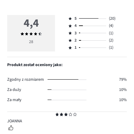
4,4
5
(20)
Ocena
4
(4)
5,
Ocena
ilość
3
(1)
Średnia
4,
Ocena
głosów
ocena
ilość
2
(2)
3,
28
Ocena
20.
4,4
głosów
ilość
1
(1)
2,
Ocena
4.
głosów
ilość
1,
1.
głosów
ilość
Produkt został oceniony jako:
2.
głosów
1.
Zgodny z rozmiarem
79%
Za duży
10%
Za mały
10%
Ocena
3
JOANNA