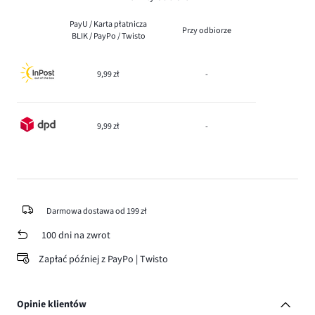
PayU / Karta płatnicza
Przy odbiorze
BLIK / PayPo / Twisto
9,99 zł
-
9,99 zł
-
Darmowa dostawa od 199 zł
100 dni na zwrot
Zapłać później z PayPo | Twisto
Opinie klientów