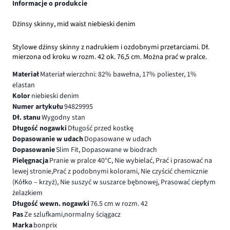
Informacje o produkcie
Dżinsy skinny, mid waist niebieski denim
Stylowe dżinsy skinny z nadrukiem i ozdobnymi przetarciami. Dł.
mierzona od kroku w rozm. 42 ok. 76,5 cm. Można prać w pralce.
Materiał
Materiał wierzchni: 82% bawełna, 17% poliester, 1%
elastan
Kolor
niebieski denim
Numer artykułu
94829995
Dł. stanu
Wygodny stan
Długość nogawki
Długość przed kostkę
Dopasowanie w udach
Dopasowane w udach
Dopasowanie
Slim Fit, Dopasowane w biodrach
Pielęgnacja
Pranie w pralce 40°C, Nie wybielać, Prać i prasować na
lewej stronie,Prać z podobnymi kolorami, Nie czyścić chemicznie
(Kółko – krzyż), Nie suszyć w suszarce bębnowej, Prasować ciepłym
żelazkiem
Długość wewn. nogawki
76.5 cm w rozm. 42
Pas
Ze szlufkami,normalny ściągacz
Marka
bonprix