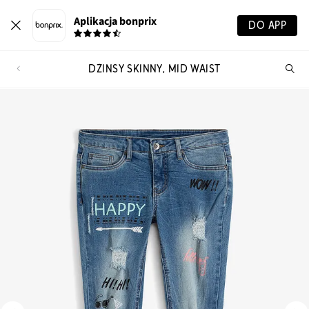
Aplikacja bonprix
DO APP
DŻINSY SKINNY, MID WAIST
Szu
pr