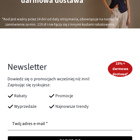
darmowa dostawa*
*Kod jest ważny przez 14 dni od daty otrzymania, obowiązuje na następne
zamówienie za min.
119 zł
i nie łączy się z innymi kodami rabatowymi.
Newsletter
15% +
darmowa
dostawa*
Dowiedz się o promocjach wcześniej niż inni!
Zapisując się zyskujesz:
Rabaty
Promocje
Wyprzedaże
Najnowsze trendy
Twój adres e-mail *