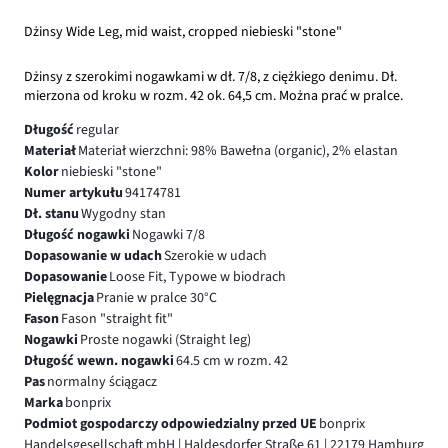
Dżinsy Wide Leg, mid waist, cropped niebieski "stone"
Dżinsy z szerokimi nogawkami w dł. 7/8, z ciężkiego denimu. Dł.
mierzona od kroku w rozm. 42 ok. 64,5 cm. Można prać w pralce.
Długość
regular
Materiał
Materiał wierzchni: 98% Bawełna (organic), 2% elastan
Kolor
niebieski "stone"
Numer artykułu
94174781
Dł. stanu
Wygodny stan
Długość nogawki
Nogawki 7/8
Dopasowanie w udach
Szerokie w udach
Dopasowanie
Loose Fit, Typowe w biodrach
Pielęgnacja
Pranie w pralce 30°C
Fason
Fason "straight fit"
Nogawki
Proste nogawki (Straight leg)
Długość wewn. nogawki
64.5 cm w rozm. 42
Pas
normalny ściągacz
Marka
bonprix
Podmiot gospodarczy odpowiedzialny przed UE
bonprix
Handelsgesellschaft mbH | Haldesdorfer Straße 61 | 22179 Hamburg