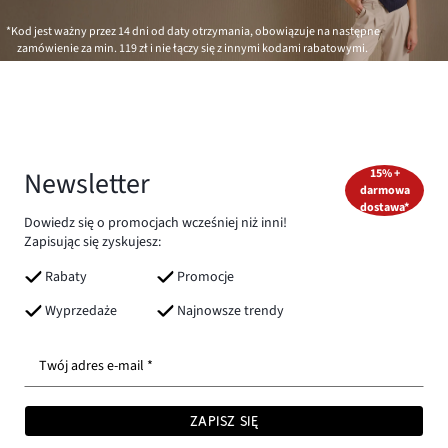
*Kod jest ważny przez 14 dni od daty otrzymania, obowiązuje na następne
zamówienie za min.
119 zł
i nie łączy się z innymi kodami rabatowymi.
Newsletter
15% +
darmowa
dostawa*
Dowiedz się o promocjach wcześniej niż inni!
Zapisując się zyskujesz:
Rabaty
Promocje
Wyprzedaże
Najnowsze trendy
Twój adres e-mail *
ZAPISZ SIĘ