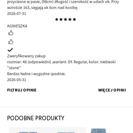
przyciasne w pasie, (98cm) długość i szerokość w udach ok. Przy
wzroście 163, sięgają ok 6cm nad kostkę.
2026-07-31
Ocena
5
AGNIESZKA
Zweryfikowany zakup
rozmiar: 48
(odpowiedni)
,
wariant: Dł. Regular,
kolor: niebieski
"stone"
Bardzo ładne i wygodne spodnie.
2026-05-31
FILTRUJ OPINIE
WIĘCEJ OPINII
PODOBNE PRODUKTY