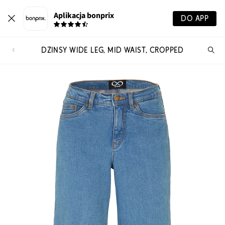
Aplikacja bonprix
DO APP
DŻINSY WIDE LEG, MID WAIST, CROPPED
Szu
pr