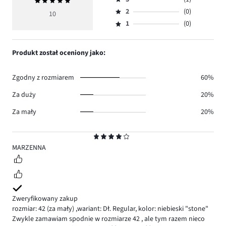
Średnia
4,
Ocena
głosów
ocena
ilość
2
(0)
3,
10
Ocena
8.
5
głosów
ilość
1
(0)
2,
Ocena
1.
głosów
ilość
1,
1.
głosów
ilość
Produkt został oceniony jako:
0.
głosów
0.
Zgodny z rozmiarem
60%
Za duży
20%
Za mały
20%
Ocena
4
MARZENNA
Zweryfikowany zakup
rozmiar: 42
(za mały)
,
wariant: Dł. Regular,
kolor: niebieski "stone"
Zwykle zamawiam spodnie w rozmiarze 42 , ale tym razem nieco