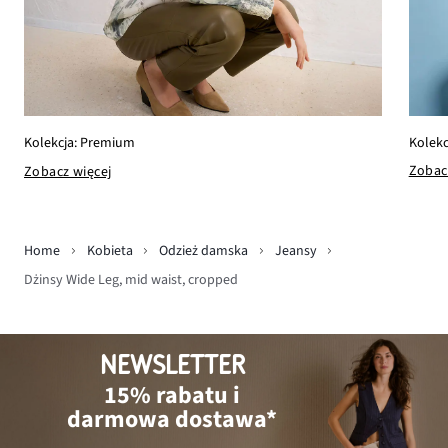
Kolekc
Kolekcja: Premium
Zobac
Zobacz więcej
Home
Kobieta
Odzież damska
Jeansy
Dżinsy Wide Leg, mid waist, cropped
NEWSLETTER
15% rabatu i
darmowa dostawa*