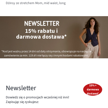
Dżinsy ze stretchem Mom, mid waist, long
NEWSLETTER
15% rabatu i
darmowa dostawa*
*Kod jest ważny przez 14 dni od daty otrzymania, obowiązuje na następne
zamówienie za min.
119 zł
i nie łączy się z innymi kodami rabatowymi.
Newsletter
15% +
darmowa
dostawa*
Dowiedz się o promocjach wcześniej niż inni!
Zapisując się zyskujesz: