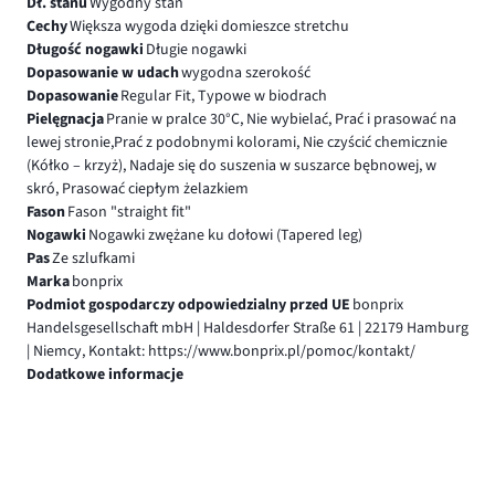
Dł. stanu
Wygodny stan
Cechy
Większa wygoda dzięki domieszce stretchu
Długość nogawki
Długie nogawki
Dopasowanie w udach
wygodna szerokość
Dopasowanie
Regular Fit, Typowe w biodrach
Pielęgnacja
Pranie w pralce 30°C, Nie wybielać, Prać i prasować na
lewej stronie,Prać z podobnymi kolorami, Nie czyścić chemicznie
(Kółko – krzyż), Nadaje się do suszenia w suszarce bębnowej, w
skró, Prasować ciepłym żelazkiem
Fason
Fason "straight fit"
Nogawki
Nogawki zwężane ku dołowi (Tapered leg)
Pas
Ze szlufkami
Marka
bonprix
Podmiot gospodarczy odpowiedzialny przed UE
bonprix
Handelsgesellschaft mbH | Haldesdorfer Straße 61 | 22179 Hamburg
| Niemcy, Kontakt: https://www.bonprix.pl/pomoc/kontakt/
Dodatkowe informacje