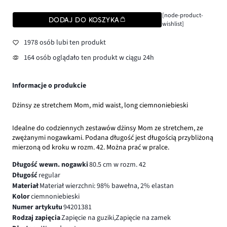
[node-product-
DODAJ DO KOSZYKA
wishlist]
1978 osób lubi ten produkt
164 osób oglądało ten produkt w ciągu 24h
Informacje o produkcie
Dżinsy ze stretchem Mom, mid waist, long ciemnoniebieski
Idealne do codziennych zestawów dżinsy Mom ze stretchem, ze
zwężanymi nogawkami. Podana długość jest długością przybliżoną
mierzoną od kroku w rozm. 42. Można prać w pralce.
Długość wewn. nogawki
80.5 cm w rozm. 42
Długość
regular
Materiał
Materiał wierzchni: 98% bawełna, 2% elastan
Kolor
ciemnoniebieski
Numer artykułu
94201381
Rodzaj zapięcia
Zapięcie na guziki,Zapięcie na zamek