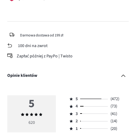
Darmowa dostawa od 199 zł
100 dni na zwrot
Zapłać później z PayPo | Twisto
Opinie klientów
5
5
(472)
Ocena
4
(73)
5,
Ocena
ilość
3
(41)
Średnia
4,
Ocena
głosów
ocena
ilość
2
(14)
3,
620
Ocena
472.
5
głosów
ilość
1
(20)
2,
Ocena
73.
głosów
ilość