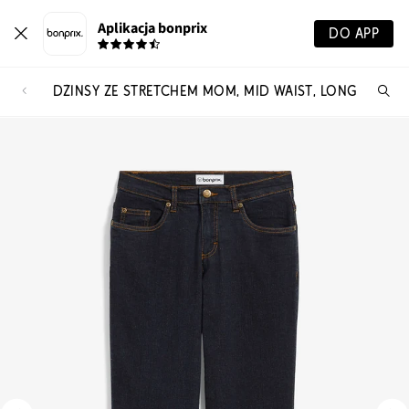
Aplikacja bonprix
DO APP
DŻINSY ZE STRETCHEM MOM, MID WAIST, LONG
Szu
pr