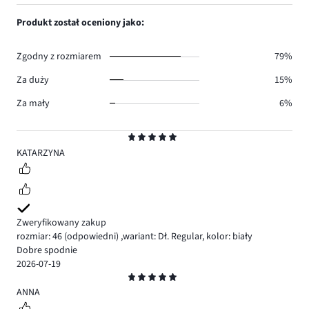
1,
41.
głosów
ilość
Produkt został oceniony jako:
14.
głosów
20.
Zgodny z rozmiarem
79%
Za duży
15%
Za mały
6%
Ocena
5
KATARZYNA
Zweryfikowany zakup
rozmiar: 46
(odpowiedni)
,
wariant: Dł. Regular,
kolor: biały
Dobre spodnie
2026-07-19
Ocena
5
ANNA