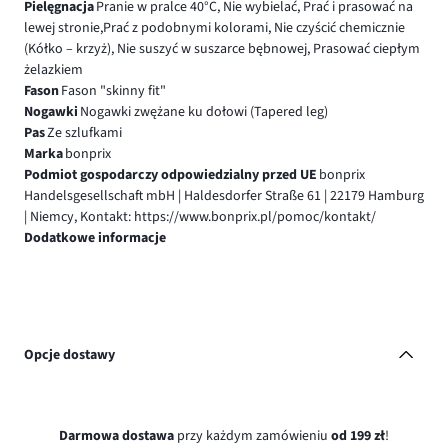
Pielęgnacja
Pranie w pralce 40°C, Nie wybielać, Prać i prasować na
lewej stronie,Prać z podobnymi kolorami, Nie czyścić chemicznie
(Kółko – krzyż), Nie suszyć w suszarce bębnowej, Prasować ciepłym
żelazkiem
Fason
Fason "skinny fit"
Nogawki
Nogawki zwężane ku dołowi (Tapered leg)
Pas
Ze szlufkami
Marka
bonprix
Podmiot gospodarczy odpowiedzialny przed UE
bonprix
Handelsgesellschaft mbH | Haldesdorfer Straße 61 | 22179 Hamburg
| Niemcy, Kontakt: https://www.bonprix.pl/pomoc/kontakt/
Dodatkowe informacje
Opcje dostawy
Darmowa dostawa
przy każdym zamówieniu
od 199 zł
!