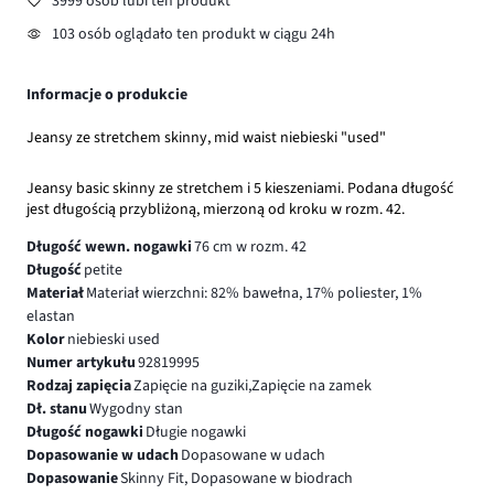
3999 osób lubi ten produkt
103 osób oglądało ten produkt w ciągu 24h
Informacje o produkcie
Jeansy ze stretchem skinny, mid waist niebieski "used"
Jeansy basic skinny ze stretchem i 5 kieszeniami. Podana długość
jest długością przybliżoną, mierzoną od kroku w rozm. 42.
Długość wewn. nogawki
76 cm w rozm. 42
Długość
petite
Materiał
Materiał wierzchni: 82% bawełna, 17% poliester, 1%
elastan
Kolor
niebieski used
Numer artykułu
92819995
Rodzaj zapięcia
Zapięcie na guziki,Zapięcie na zamek
Dł. stanu
Wygodny stan
Długość nogawki
Długie nogawki
Dopasowanie w udach
Dopasowane w udach
Dopasowanie
Skinny Fit, Dopasowane w biodrach