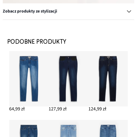
Zobacz produkty ze stylizacji
Krótka kurtka z materiału w optyce wełny
79,99 zł
PODOBNE PRODUKTY
DODAJ DO KOSZYKA
Dżinsy ze stretchem skinny, mid waist
124,99 zł
DODAJ DO KOSZYKA
Jeansy ze stretchem o kroju bootcut i wysokim stanem
122,99 zł
64,99 zł
127,99 zł
124,99 zł
DODAJ DO KOSZYKA
Spodnie z bawełnianego diagonalu
59,99 zł