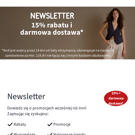
NEWSLETTER
15% rabatu i
darmowa dostawa*
*Kod jest ważny przez 14 dni od daty otrzymania, obowiązuje na następne
zamówienie za min.
119 zł
i nie łączy się z innymi kodami rabatowymi.
Newsletter
15% +
darmowa
dostawa*
Dowiedz się o promocjach wcześniej niż inni!
Zapisując się zyskujesz:
Rabaty
Promocje
Wyprzedaże
Najnowsze trendy