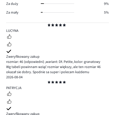
Za duży
9%
Za mały
5%
Ocena
5
LUCYNA
Zweryfikowany zakup
rozmiar: 46
(odpowiedni)
,
wariant: Dł. Petite,
kolor: granatowy
Wg tabeli powinnam wziąć rozmiar większy, ale ten rozmiar 46
okazał sie dobry. Spodnie sa super i polecam każdemu
2026-08-04
Ocena
5
PATRYCJA
Zweryfikowany zakup