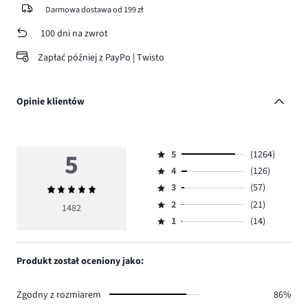
Darmowa dostawa od 199 zł
100 dni na zwrot
Zapłać później z PayPo | Twisto
Opinie klientów
5
5
(1264)
Ocena
4
(126)
5,
Ocena
ilość
3
(57)
Średnia
4,
Ocena
głosów
ocena
ilość
2
(21)
3,
1482
Ocena
1264.
5
głosów
ilość
1
(14)
2,
Ocena
126.
głosów
ilość
1,
57.
głosów
ilość
Produkt został oceniony jako:
21.
głosów
14.
Zgodny z rozmiarem
86%