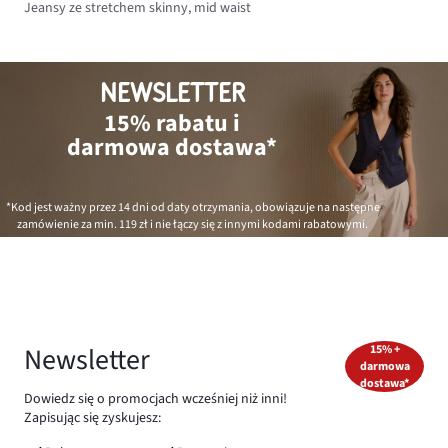
Jeansy ze stretchem skinny, mid waist
NEWSLETTER
15% rabatu i
darmowa dostawa*
*Kod jest ważny przez 14 dni od daty otrzymania, obowiązuje na następne
zamówienie za min.
119 zł
i nie łączy się z innymi kodami rabatowymi.
Newsletter
15% +
darmowa
dostawa*
Dowiedz się o promocjach wcześniej niż inni!
Zapisując się zyskujesz: