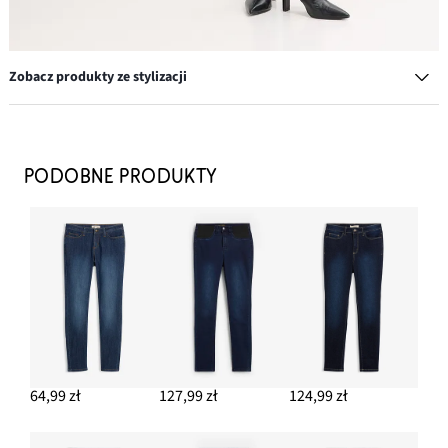
Zobacz produkty ze stylizacji
Krótka kurtka z materiału w optyce wełny
79,99 zł
PODOBNE PRODUKTY
DODAJ DO KOSZYKA
Dżinsy ze stretchem skinny, mid waist
124,99 zł
DODAJ DO KOSZYKA
Jeansy ze stretchem o kroju bootcut i wysokim stanem
122,99 zł
64,99 zł
127,99 zł
124,99 zł
DODAJ DO KOSZYKA
Spodnie z bawełnianego diagonalu