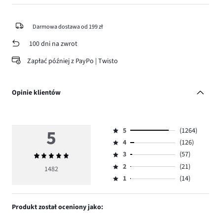
Darmowa dostawa od 199 zł
100 dni na zwrot
Zapłać później z PayPo | Twisto
Opinie klientów
5
5
(1264)
Ocena
4
(126)
5,
Ocena
ilość
3
(57)
Średnia
4,
Ocena
głosów
ocena
ilość
2
(21)
3,
1482
Ocena
1264.
5
głosów
ilość
1
(14)
2,
Ocena
126.
głosów
ilość
1,
57.
głosów
ilość
Produkt został oceniony jako:
21.
głosów