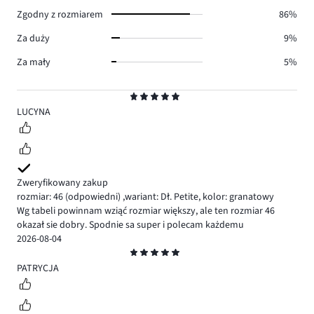
14.
Zgodny z rozmiarem
86%
Za duży
9%
Za mały
5%
Ocena
5
LUCYNA
Zweryfikowany zakup
rozmiar: 46
(odpowiedni)
,
wariant: Dł. Petite,
kolor: granatowy
Wg tabeli powinnam wziąć rozmiar większy, ale ten rozmiar 46
okazał sie dobry. Spodnie sa super i polecam każdemu
2026-08-04
Ocena
5
PATRYCJA