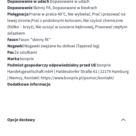
Dopasowanie w udach
Dopasowane w udach
Dopasowanie
Skinny Fit, Dopasowane w biodrach
Pielęgnacja
Pranie w pralce 40°C, Nie wybielać, Prać i prasować na
lewej stronie,Prać z podobnymi kolorami, Nie czyścić chemicznie
(Kółko – krzyż), Nie suszyć w suszarce bębnowej, Prasować ciepłym
żelazkiem
Fason
Fason "skinny fit"
Nogawki
Nogawki zwężane ku dołowi (Tapered leg)
Pas
Ze szlufkami
Marka
bonprix
Podmiot gospodarczy odpowiedzialny przed UE
bonprix
Handelsgesellschaft mbH | Haldesdorfer Straße 61 | 22179 Hamburg
| Niemcy, Kontakt: https://www.bonprix.pl/pomoc/kontakt/
Dodatkowe informacje
Opcje dostawy