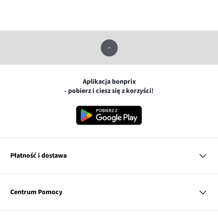
Aplikacja bonprix
- pobierz i ciesz się z korzyści!
Płatność i dostawa
MasterCard
Centrum Pomocy
Płatność online (PayU)
VISA
BLIK
Pytania i odpowiedzi