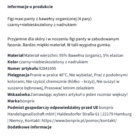
Informacje o produkcie
Figi maxi panty z bawełny organicznej (4 pary)
czarny+niebieskozielony z nadrukiem
Przyjemne dla skóry i w noszeniu figi panty w zabudowanym
fasonie. Bardzo miękki materiał. W talii wygodna gumka.
Materiał
Materiał wierzchni: 95% Bawełna (organic), 5% elastan
Kolor
czarny+niebieskozielony z nadrukiem
Numer artykułu
92841695
Pielęgnacja
Pranie w pralce 40°C, Nie wybielać, Prać z podobnymi
kolorami, Nie czyścić chemicznie (Kółko – krzyż), Nie suszyć w
suszarce bębnowej, Prasować letnim żelazkiem
Wskazówka
Zamawiając wybierz artykuł o jeden rozmiar większy!
Marka
bonprix
Podmiot gospodarczy odpowiedzialny przed UE
bonprix
Handelsgesellschaft mbH | Haldesdorfer Straße 61 | 22179 Hamburg
| Niemcy, Kontakt: https://www.bonprix.pl/pomoc/kontakt/
Dodatkowe informacje