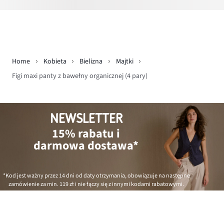
Home
Kobieta
Bielizna
Majtki
Figi maxi panty z bawełny organicznej (4 pary)
NEWSLETTER
15% rabatu i
darmowa dostawa*
*Kod jest ważny przez 14 dni od daty otrzymania, obowiązuje na następne
zamówienie za min.
119 zł
i nie łączy się z innymi kodami rabatowymi.