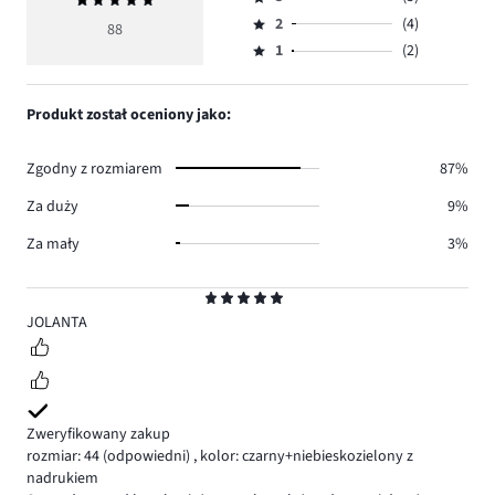
Średnia
4,
Ocena
głosów
ocena
ilość
2
(4)
3,
88
Ocena
71.
5
głosów
ilość
1
(2)
2,
Ocena
6.
głosów
ilość
1,
5.
głosów
ilość
Produkt został oceniony jako:
4.
głosów
2.
Zgodny z rozmiarem
87%
Za duży
9%
Za mały
3%
Ocena
5
JOLANTA
Zweryfikowany zakup
rozmiar: 44
(odpowiedni)
,
kolor: czarny+niebieskozielony z
nadrukiem