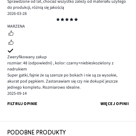
Sprawdzone od lat, chociaż wszystko zależy od materiału użytego
do produkcji, różnią się jakością
2026-03-28
Ocena
5
MARZENA
Zweryfikowany zakup
rozmiar: 48
(odpowiedni)
,
kolor: czarny+niebieskozielony z
nadrukiem
Super gatki, fajnie że są szersze po bokach i nie są za wysokie,
akurat pod pępkiem. Zastanawiam się czy nie dokupić jeszcze
jednego kompletu. Rozmiarowo idealne.
2025-09-14
FILTRUJ OPINIE
WIĘCEJ OPINII
PODOBNE PRODUKTY