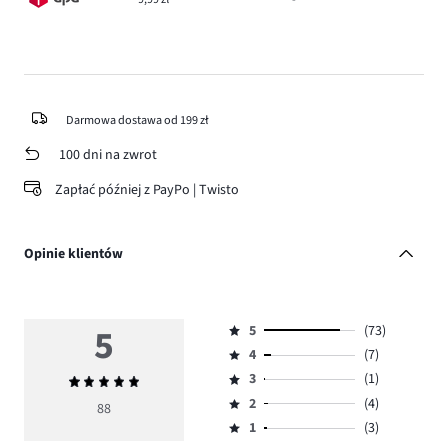
Darmowa dostawa od 199 zł
100 dni na zwrot
Zapłać później z PayPo | Twisto
Opinie klientów
5
5
(73)
Ocena
4
(7)
5,
Ocena
ilość
3
(1)
Średnia
4,
Ocena
głosów
ocena
ilość
2
(4)
3,
88
Ocena
73.
5
głosów
ilość
1
(3)
2,
Ocena
7.