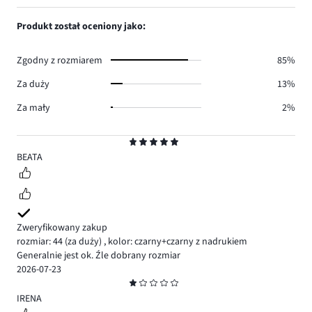
głosów
ilość
1,
1.
głosów
ilość
Produkt został oceniony jako:
4.
głosów
3.
Zgodny z rozmiarem
85%
Za duży
13%
Za mały
2%
Ocena
5
BEATA
Zweryfikowany zakup
rozmiar: 44
(za duży)
,
kolor: czarny+czarny z nadrukiem
Generalnie jest ok. Źle dobrany rozmiar
2026-07-23
Ocena
1
IRENA