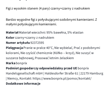
Figi z wysokim stanem (4 pary) czarny+czarny z nadrukiem
Bardzo wygodne figi z połyskującymi ozdobnymi kamieniami. Z
małymi połyskującymi kamieniami.
Materiał
Materiał wierzchni: 95% bawełna, 5% elastan
Kolor
czarny+czarny z nadrukiem
Numer artykułu
92372595
Pielęgnacja
Pranie w pralce 40°C, Nie wybielać, Prać z podobnymi
kolorami, Nie czyścić chemicznie (Kółko – krzyż), Nie suszyć w
suszarce bębnowej, Prasować letnim żelazkiem
Marka
bonprix
Podmiot gospodarczy odpowiedzialny przed UE
bonprix
Handelsgesellschaft mbH | Haldesdorfer Straße 61 | 22179 Hamburg
| Niemcy, Kontakt: https://www.bonprix.pl/pomoc/kontakt/
Dodatkowe informacje