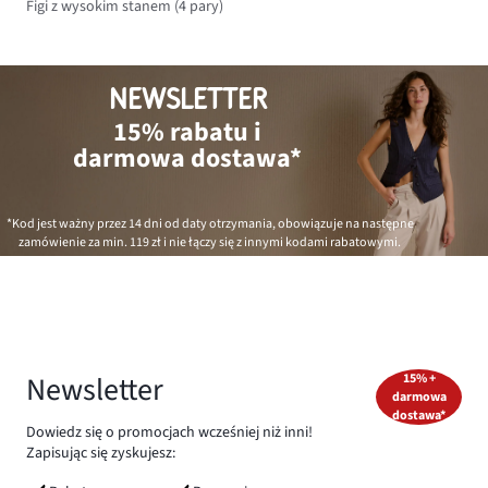
Figi z wysokim stanem (4 pary)
NEWSLETTER
15% rabatu i
darmowa dostawa*
*Kod jest ważny przez 14 dni od daty otrzymania, obowiązuje na następne
zamówienie za min.
119 zł
i nie łączy się z innymi kodami rabatowymi.
Newsletter
15% +
darmowa
dostawa*
Dowiedz się o promocjach wcześniej niż inni!
Zapisując się zyskujesz: