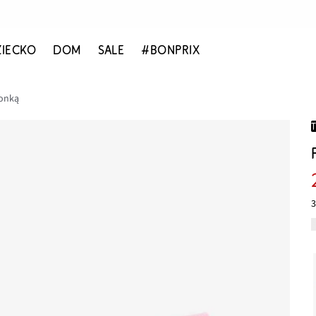
ZIECKO
DOM
SALE
#BONPRIX
ronką
3