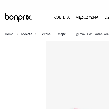
KOBIETA
MĘŻCZYZNA
D
Home
Kobieta
Bielizna
Majtki
Figi maxi z delikatną ko