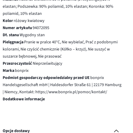
elastan; Podszewka: 90% poliamid, 10% elastan; Koronka: 90%
poliamid, 10% elastan
Kolor
różowy kwiatowy
Numer artykułu
94072095
Dł. stanu
Wygodny stan
Pielęgnacja
Pranie w pralce 40°C, Nie wybielać, Prać z podobnymi
kolorami, Nie czyścić chemicznie (Kółko – krzyż), Nie suszyć w
suszarce bębnowej, Nie prasować
Przezroczystość
Nieprześwitujący
Marka
bonprix
Podmiot gospodarczy odpowiedzialny przed UE
bonprix
Handelsgesellschaft mbH | Haldesdorfer Straße 61 | 22179 Hamburg
| Niemcy, Kontakt: https://www.bonprix.pl/pomoc/kontakt/
Dodatkowe informacje
Opcje dostawy