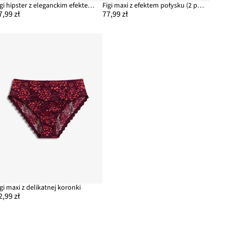
Figi hipster z eleganckim efektem połysku
Figi maxi z efektem połysku (2 pary)
7,99 zł
77,99 zł
igi maxi z delikatnej koronki
2,99 zł