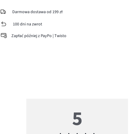
Darmowa dostawa od 199 zł
100 dni na zwrot
Zapłać później z PayPo | Twisto
5