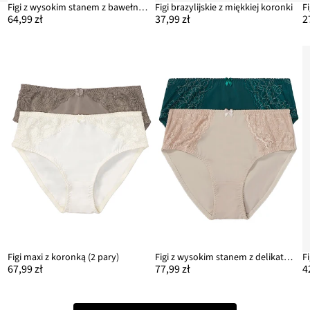
Figi z wysokim stanem z bawełną organiczną (4 pary)
Figi brazylijskie z miękkiej koronki
64,99 zł
37,99 zł
2
Figi maxi z koronką (2 pary)
Figi z wysokim stanem z delikatną koronką (2 pary)
F
67,99 zł
77,99 zł
4