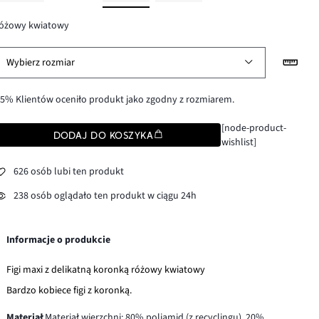
różowy kwiatowy
Wybierz rozmiar
5% Klientów oceniło produkt jako zgodny z rozmiarem.
[node-product-
DODAJ DO KOSZYKA
wishlist]
626 osób lubi ten produkt
238 osób oglądało ten produkt w ciągu 24h
Informacje o produkcie
Figi maxi z delikatną koronką różowy kwiatowy
Bardzo kobiece figi z koronką.
Materiał
Materiał wierzchni: 80% poliamid (z recyclingu), 20%