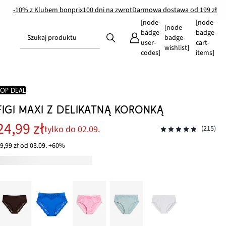
-10% z Klubem bonprix
100 dni na zwrot
Darmowa dostawa od 199 zł
[node-
[node-
[node-
badge-
badge-
Szukaj produktu
badge-
user-
cart-
wishlist]
codes]
items]
TOP DEAL
FIGI MAXI Z DELIKATNĄ KORONKĄ
24,99 zł
tylko do 02.09.
(215)
9,99 zł od 03.09. +60%