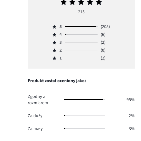
Średnia
ocena
215
5
5
(205)
Ocena
4
(6)
5,
Ocena
ilość
3
(2)
4,
Ocena
głosów
ilość
2
(0)
3,
Ocena
205.
głosów
ilość
1
(2)
2,
Ocena
6.
głosów
ilość
1,
2.
głosów
ilość
0.
głosów
Produkt został oceniony jako:
2.
Zgodny z
95%
rozmiarem
Za duży
2%
Za mały
3%