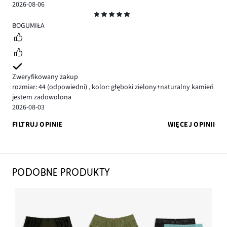
2026-08-06
Ocena
5
BOGUMIŁA
Zweryfikowany zakup
rozmiar: 44
(odpowiedni)
,
kolor: głęboki zielony+naturalny kamień
jestem zadowolona
2026-08-03
FILTRUJ OPINIE
WIĘCEJ OPINII
PODOBNE PRODUKTY