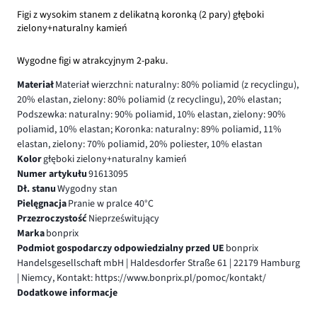
Figi z wysokim stanem z delikatną koronką (2 pary) głęboki
zielony+naturalny kamień
Wygodne figi w atrakcyjnym 2-paku.
Materiał
Materiał wierzchni: naturalny: 80% poliamid (z recyclingu),
20% elastan, zielony: 80% poliamid (z recyclingu), 20% elastan;
Podszewka: naturalny: 90% poliamid, 10% elastan, zielony: 90%
poliamid, 10% elastan; Koronka: naturalny: 89% poliamid, 11%
elastan, zielony: 70% poliamid, 20% poliester, 10% elastan
Kolor
głęboki zielony+naturalny kamień
Numer artykułu
91613095
Dł. stanu
Wygodny stan
Pielęgnacja
Pranie w pralce 40°C
Przezroczystość
Nieprześwitujący
Marka
bonprix
Podmiot gospodarczy odpowiedzialny przed UE
bonprix
Handelsgesellschaft mbH | Haldesdorfer Straße 61 | 22179 Hamburg
| Niemcy, Kontakt: https://www.bonprix.pl/pomoc/kontakt/
Dodatkowe informacje