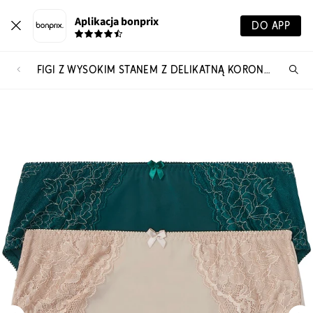
Aplikacja bonprix
DO APP
FIGI Z WYSOKIM STANEM Z DELIKATNĄ KORONKĄ (2 PARY)
Szu
pr