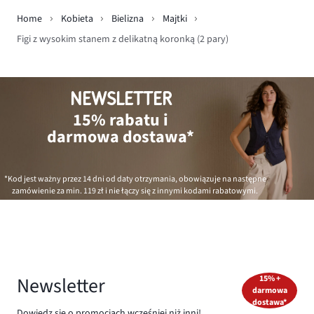
Home
Kobieta
Bielizna
Majtki
Figi z wysokim stanem z delikatną koronką (2 pary)
NEWSLETTER
15% rabatu i
darmowa dostawa*
*Kod jest ważny przez 14 dni od daty otrzymania, obowiązuje na następne
zamówienie za min.
119 zł
i nie łączy się z innymi kodami rabatowymi.
Newsletter
15% +
darmowa
dostawa*
Dowiedz się o promocjach wcześniej niż inni!