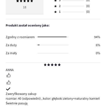
ilość
3
(0)
Średnia
4,
Ocena
głosów
ocena
ilość
2
(0)
3,
18
Ocena
18.
5
głosów
ilość
1
(0)
2,
Ocena
0.
głosów
ilość
1,
0.
głosów
ilość
Produkt został oceniony jako:
0.
głosów
0.
Zgodny z rozmiarem
94%
Za duży
6%
Za mały
0%
Ocena
5
ANNA
Zweryfikowany zakup
rozmiar: 40
(odpowiedni)
,
kolor: głęboki zielony+naturalny kamień
Świetnie pasują