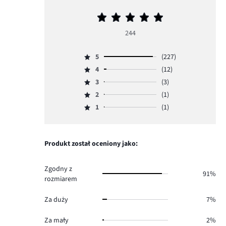
Średnia
ocena
244
5
5
(227)
Ocena
4
(12)
5,
Ocena
ilość
3
(3)
4,
Ocena
głosów
ilość
2
(1)
3,
Ocena
227.
głosów
ilość
1
(1)
2,
Ocena
12.
głosów
ilość
1,
3.
głosów
ilość
1.
głosów
Produkt został oceniony jako:
1.
Zgodny z
91%
rozmiarem
Za duży
7%
Za mały
2%