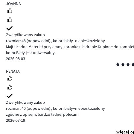
5
JOANNA
Zweryfikowany zakup
rozmiar: 48
(odpowiedni)
,
kolor: biały+niebieskozielony
Majtki ładne.Materiał przyjemny,koronka nie drapie.Kupione do kompl
kolor.Biały jest uniwersalny.
2026-08-03
Ocena
5
RENATA
Zweryfikowany zakup
rozmiar: 40
(odpowiedni)
,
kolor: biały+niebieskozielony
zgodne z opisem, bardzo ładne, polecam
2026-07-19
więcej o