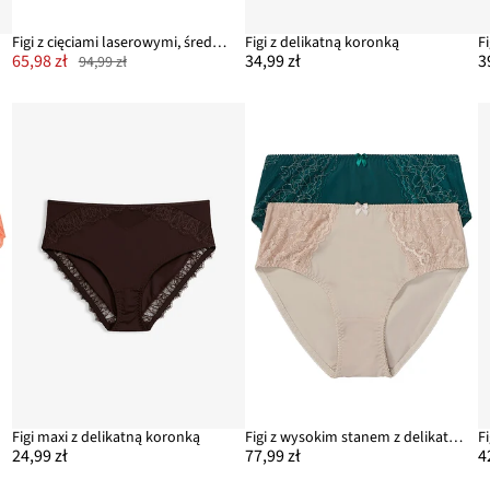
Figi z cięciami laserowymi, średni stopień modelowania sylwetki (2 pary)
Figi z delikatną koronką
65,98 zł
34,99 zł
3
94,99 zł
Figi maxi z delikatną koronką
Figi z wysokim stanem z delikatną koronką (2 pary)
F
24,99 zł
77,99 zł
4