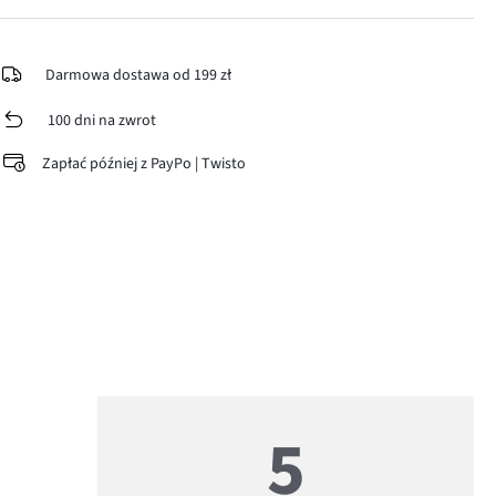
Darmowa dostawa od 199 zł
100 dni na zwrot
Zapłać później z PayPo | Twisto
5