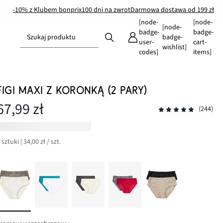
-10% z Klubem bonprix
100 dni na zwrot
Darmowa dostawa od 199 zł
[node-
[node-
[node-
badge-
badge-
Szukaj produktu
badge-
user-
cart-
wishlist]
codes]
items]
FIGI MAXI Z KORONKĄ (2 PARY)
67,99 zł
(244)
 sztuki | 34,00 zł / szt.