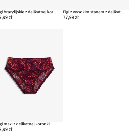
Figi brazylijskie z delikatnej koronki
Figi z wysokim stanem z delikatną koronką (2 pary)
9,99 zł
77,99 zł
igi maxi z delikatnej koronki
2,99 zł