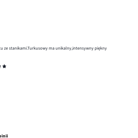
etu ze stanikami.Turkusowy ma unikalny,intensywny piękny
pinii