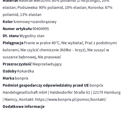
Materiał
Materiał wierzchni: 80% poliamid (z recyclingu), 20%
elastan; Podszewka: 90% poliamid, 10% elastan; Koronka: 87%
poliamid, 13% elastan
Kolor
kremowy+szarobrązowy
Numer artykułu
90404995
Dł. stanu
Wygodny stan
Pielęgnacja
Pranie w pralce 40°C, Nie wybielać, Prać z podobnymi
kolorami, Nie czyścić chemicznie (Kółko – krzyż), Nie suszyć w
suszarce bębnowej, Nie prasować
Przezroczystość
Nieprześwitujący
Ozdoby
Kokardka
Marka
bonprix
Podmiot gospodarczy odpowiedzialny przed UE
bonprix
Handelsgesellschaft mbH | Haldesdorfer Straße 61 | 22179 Hamburg
| Niemcy, Kontakt: https://www.bonprix.pl/pomoc/kontakt/
Dodatkowe informacje