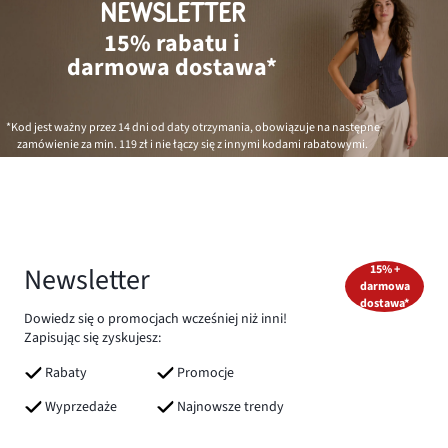
NEWSLETTER
15% rabatu i
darmowa dostawa*
*Kod jest ważny przez 14 dni od daty otrzymania, obowiązuje na następne
zamówienie za min.
119 zł
i nie łączy się z innymi kodami rabatowymi.
Newsletter
15% +
darmowa
dostawa*
Dowiedz się o promocjach wcześniej niż inni!
Zapisując się zyskujesz:
Rabaty
Promocje
Wyprzedaże
Najnowsze trendy