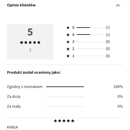
Opinie klientów
5
5
(1)
Ocena
4
(1)
5,
Ocena
ilość
3
(0)
Średnia
4,
Ocena
głosów
ocena
ilość
2
(0)
3,
2
Ocena
1.
5
głosów
ilość
1
(0)
2,
Ocena
1.
głosów
ilość
1,
0.
głosów
ilość
Produkt został oceniony jako:
0.
głosów
0.
Zgodny z rozmiarem
100%
Za duży
0%
Za mały
0%
Ocena
5
KINGA