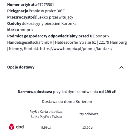
Numer artykułu
97275581
Pielęgnacja
Pranie w pralce 30°C
Przezroczystość
Lekko prześwitujący
Ozdoby
dekoracyjny pierścień,Koronka
Marka
bonprix
Podmiot gospodarczy odpowiedzialny przed UE
bonprix
Handelsgesellschaft mbH | Haldesdorfer Straße 61 | 22179 Hamburg
| Niemcy, Kontakt: https://www.bonprix.pl/pomoc/kontakt/
Opcje dostawy
Darmowa dostawa
przy każdym zamówieniu
od 199 zł
!
Dostawa do domu Kurierem
PayU / Karta płatnicza
Przy odbiorze
BLIK / PayPo / Twisto
9,99 zł
13,50 zł