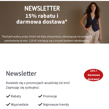
NEWSLETTER
15% rabatu i
darmowa dostawa*
*Kod jest ważny przez 14 dni od daty otrzymania, obowiązuje na następne
zamówienie za min.
119 zł
i nie łączy się z innymi kodami rabatowymi.
Newsletter
15% +
darmowa
dostawa*
Dowiedz się o promocjach wcześniej niż inni!
Zapisując się zyskujesz:
Rabaty
Promocje
Wyprzedaże
Najnowsze trendy