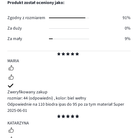
ilość
Produkt został oceniony jako:
0.
głosów
0.
Zgodny z rozmiarem
91%
Za duży
0%
Za mały
9%
Ocena
5
MARIA
Zweryfikowany zakup
rozmiar: 44
(odpowiedni)
,
kolor: biel wełny
Odpowiednie na 110 biodra ipas do 95 po za tym materiał Super
2025-06-01
Ocena
5
KATARZYNA